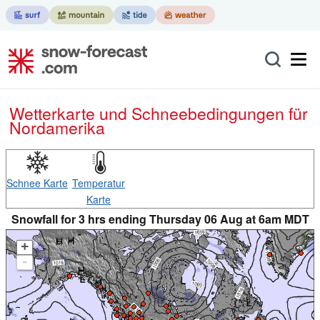
Wetterkarte und Schneebedingungen für
Nordamerika
Schnee Karte
Temperatur
Karte
Snowfall for 3 hrs ending Thursday 06 Aug at 6am MDT
+
-