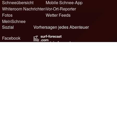
Schneeübersicht
Mobile Schnee-App
Whiteroom Nachrichten
Vor-Ort-Reporter
Fotos
Wetter Feeds
MeinSchnee
Sozial
Vorhersagen jedes Abenteuer
Facebook
Instagram
TikTok
YouTube
Werbung
Unterstützung
Kontakt
Links auf unserer Seite
Feedback
© 2026 Meteo365 Ltd. Alle Rechte vorbehalten
6
Nutzungsbedingungen
Datenschutz
Cookies