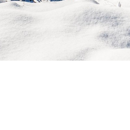
Dienste
Vorhersage
Mitgliedschaft
E-Mail Schneebenachrichtigungen
Mobile Schnee-App
ichten
Vor-Ort-Reporter
Wetter Feeds