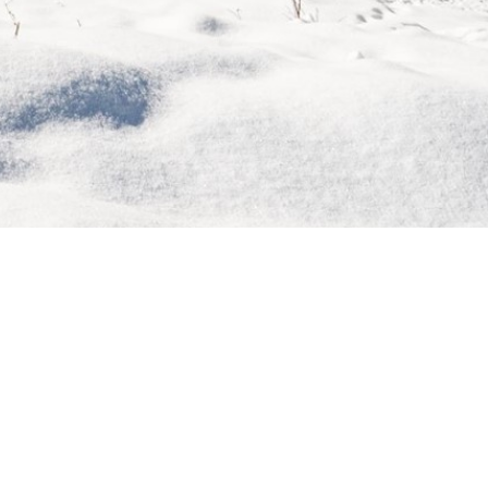
n jedes Abenteuer
Sozial
Facebook
Instagram
TikTok
YouTube