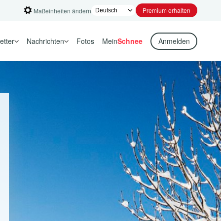
Premium erhalten
Maßeinheiten ändern
etter
Nachrichten
Fotos
Mein
Schnee
Anmelden