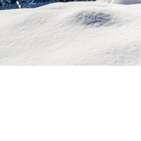
Erkunden
Skigebiete
Wetterkarten
Entdecke unsere App
Schneeübersicht
Whiteroom Nachr
Fotos