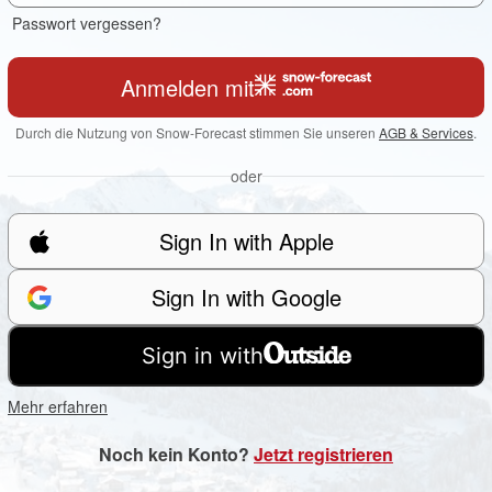
Passwort vergessen?
Anmelden mit
Durch die Nutzung von Snow-Forecast stimmen Sie unseren
AGB & Services
.
oder
Sign In with Apple
Sign In with Google
Sign in with
Mehr erfahren
Noch kein Konto?
Jetzt registrieren