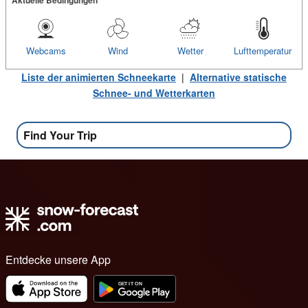
Webcams
Wind
Wetter
Lufttemperatur
Liste der animierten Schneekarte
|
Alternative statische
Schnee- und Wetterkarten
Find Your Trip
Entdecke unsere App