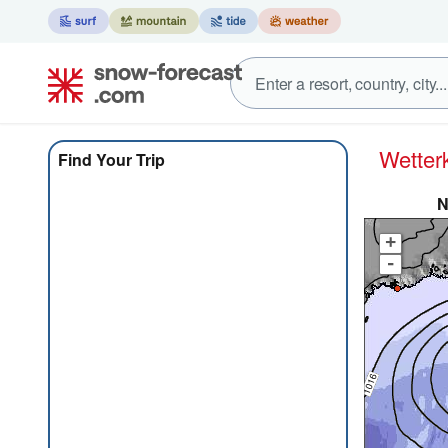
Wett
Find Your Trip
N
+
-