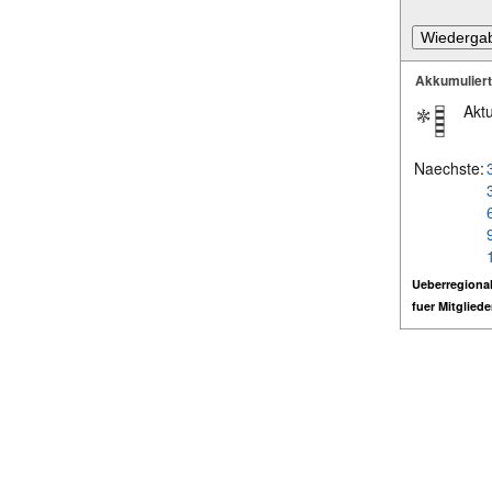
Akkumulier
Aktu
Naechste:
Ueberregional
fuer Mitglied