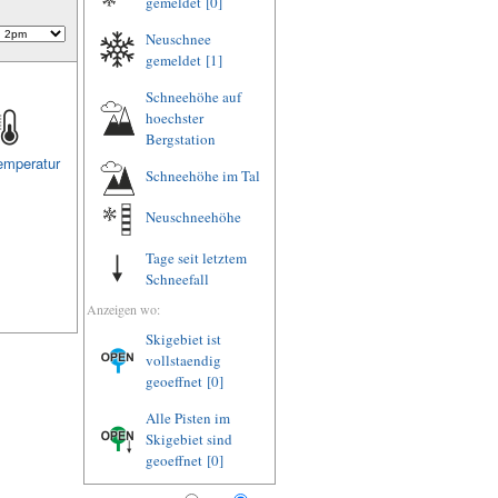
gemeldet
[0]
Neuschnee
gemeldet
[1]
Schneehöhe auf
hoechster
Bergstation
emperatur
Schneehöhe im Tal
Neuschneehöhe
Tage seit letztem
Schneefall
Anzeigen wo:
Skigebiet ist
vollstaendig
geoeffnet
[0]
Alle Pisten im
Skigebiet sind
geoeffnet
[0]