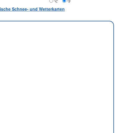
°C
°F
atische Schnee- und Wetterkarten