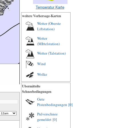
Temperatur Karte
weitere Vorhersage-Karten
Wetter (Oberste
Liftstation)
Wetter
(MIttelstation)
Wetter (Talstation)
Wind
Wolke
Ubermittelte
Schneebedingungen
Gute
Pistenbedingungen
[0]
Pulverschnee
gemeldet
[0]