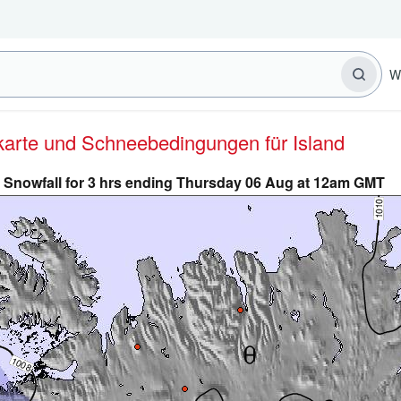
W
erkarte und Schneebedingungen für Island
Snowfall for 3 hrs ending Thursday 06 Aug at 12am GMT