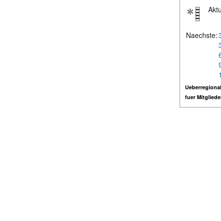
Aktu
Naechste:
Ueberregional
fuer Mitglied