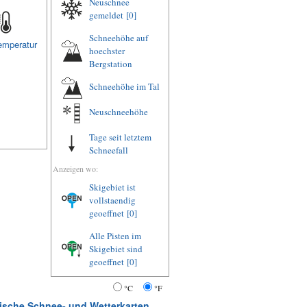
Neuschnee
gemeldet
[0]
Schneehöhe auf
emperatur
hoechster
Bergstation
Schneehöhe im Tal
Neuschneehöhe
Tage seit letztem
Schneefall
Anzeigen wo:
Skigebiet ist
vollstaendig
geoeffnet
[0]
Alle Pisten im
Skigebiet sind
geoeffnet
[0]
°C
°F
atische Schnee- und Wetterkarten