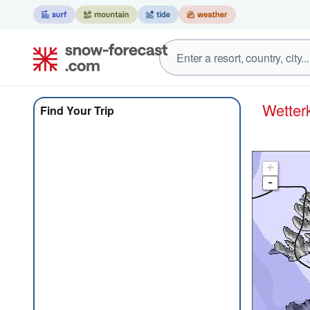
Wett
Find Your Trip
+
-