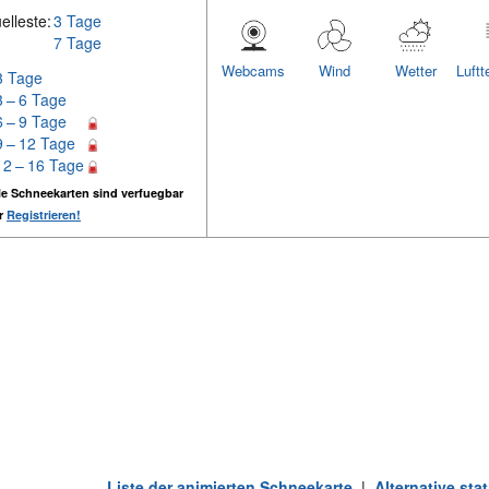
elleste:
3 Tage
7 Tage
Webcams
Wind
Wetter
Luftt
3 Tage
3 – 6 Tage
6 – 9 Tage
9 – 12 Tage
12 – 16 Tage
e Schneekarten sind verfuegbar
er
Registrieren!
Liste der animierten Schneekarte
|
Alternative st