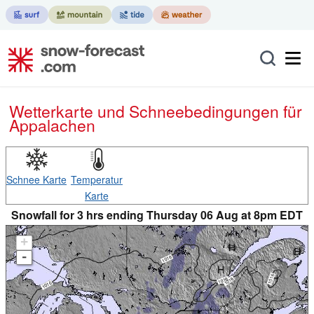
Wetterkarte und Schneebedingungen für
Appalachen
Schnee Karte
Temperatur
Karte
Snowfall for 3 hrs ending Thursday 06 Aug at 8pm EDT
+
-