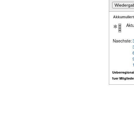
Akkumulier
Aktu
Naechste:
Ueberregional
fuer Mitglied