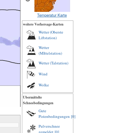
Temperatur Karte
weitere Vorhersage-Karten
Wetter (Oberste
Liftstation)
Wetter
(MIttelstation)
Wetter (Talstation)
Wind
Wolke
Ubermittelte
Schneebedingungen
Gute
Pistenbedingungen
[0]
Pulverschnee
gemeldet
[0]