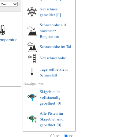
Neuschnee
gemeldet
[0]
Schneehöhe auf
hoechster
Bergstation
emperatur
Schneehöhe im Tal
Neuschneehöhe
Tage seit letztem
Schneefall
Anzeigen wo:
Skigebiet ist
vollstaendig
geoeffnet
[0]
Alle Pisten im
Skigebiet sind
geoeffnet
[0]
°C
°F