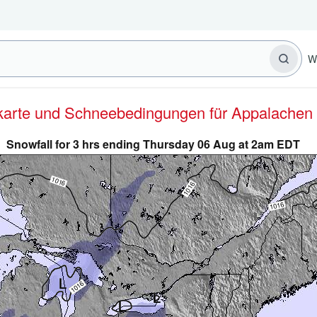
W
erkarte und Schneebedingungen für Appalachen
Snowfall for 3 hrs ending Thursday 06 Aug at 2am EDT