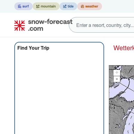
Wett
Find Your Trip
+
-