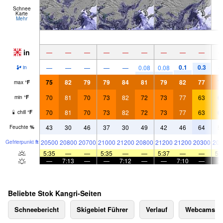
Schnee
Karte
Mehr
in
—
—
—
—
—
—
—
—
—
0.1
0.3
—
—
—
—
—
0.08
0.08
in
75
82
79
79
84
81
79
82
77
7
max
°
F
70
81
70
73
82
72
73
77
63
6
min
°
F
70
81
70
73
82
72
73
77
63
6
chill
°
F
43
30
46
37
30
49
42
46
64
5
Feuchte
%
20500
20800
20700
21000
21200
20800
21200
21200
20300
208
Gefrier­punkt
ft
5:35
—
—
5:35
—
—
5:37
—
—
5:
—
7:13
—
—
7:12
—
—
7:10
—
Beliebte Stok Kangri-Seiten
Schneebericht
Skigebiet Führer
Verlauf
Webcams