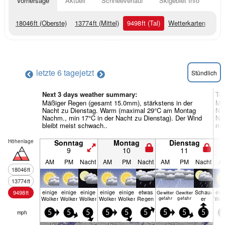
Vorhersage
Aktuell
Schneeverlauf
Skigebiet Info
18046
ft
(Oberste)
13774
ft
(Mittel)
9498
ft
(Tal)
Wetterkarten
letzte 6 tage
jetzt
Stündlich
Next 3 days weather summary:
Ta
Mäßiger Regen (gesamt 15.0mm), stärkstens in der
Mäß
Nacht zu Dienstag. Warm (maximal 29°C am Montag
Na
Nachm., min 17°C in der Nacht zu Dienstag). Der Wind
Nac
bleibt meist schwach..
mei
Höhenlage
Sonntag
Montag
Dienstag
9
10
11
AM
PM
Nacht
AM
PM
Nacht
AM
PM
Nacht
A
18046
ft
13774
ft
einige
einige
einige
einige
einige
etwas
Schau­
ein
9498
ft
Gewitter
Gewitter
Wolken
Wolken
Wolken
Wolken
Wolken
Regen
er
Wol
gefahr
gefahr
mph
5
5
5
5
5
5
5
5
5
5