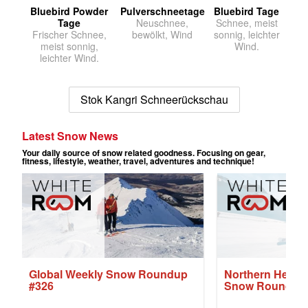
Bluebird Powder
Pulverschneetage
Bluebird Tage
Tage
Neuschnee,
Schnee, meist
Frischer Schnee,
bewölkt, Wind
sonnig, leichter
meist sonnig,
Wind.
leichter Wind.
Stok Kangri Schneerückschau