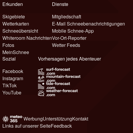
Erkunden
Dienste
Skigebiete
Mitgliedschaft
Wetterkarten
E-Mail Schneebenachrichtigungen
Schneeübersicht
Mobile Schnee-App
Whiteroom Nachrichten
Vor-Ort-Reporter
Fotos
Wetter Feeds
MeinSchnee
Sozial
Vorhersagen jedes Abenteuer
Facebook
Instagram
TikTok
YouTube
Werbung
Unterstützung
Kontakt
Links auf unserer Seite
Feedback