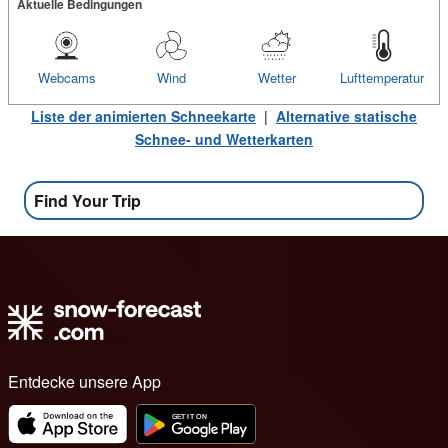
Aktuelle Bedingungen
Webcams
Wind
Wetter
Lufttemperatur
Liste der animierten Schneekarte
|
Alternative statische
Schnee- und Wetterkarten
Find Your Trip
Entdecke unsere App