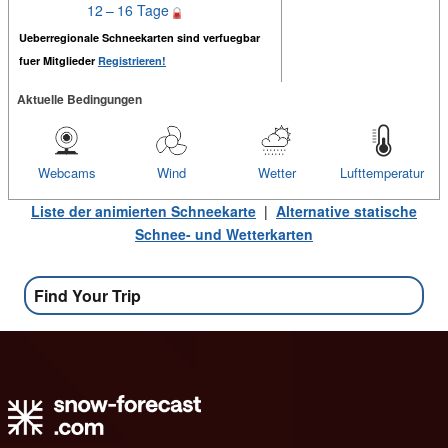
12 – 16 Tage
Ueberregionale Schneekarten sind verfuegbar
fuer Mitglieder
Registrieren!
Aktuelle Bedingungen
Webcams
Wind
Wetter
Lufttemperatur
Liste der animierten Schneekarte
|
Alternative statische
Schnee- und Wetterkarten
Find Your Trip