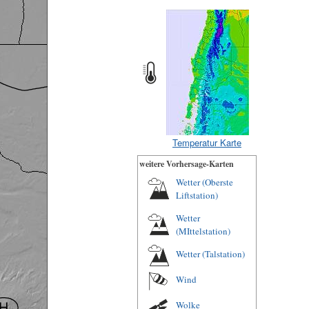
Temperatur Karte
weitere Vorhersage-Karten
Wetter (Oberste
Liftstation)
Wetter
(MIttelstation)
Wetter (Talstation)
Wind
Wolke