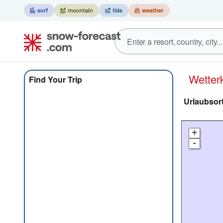
Wett
Find Your Trip
Urlaubsort
+
-