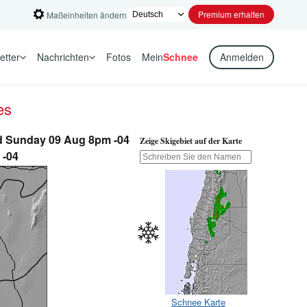
Premium erhalten
Maßeinheiten ändern
etter
Nachrichten
Fotos
Mein
Schnee
Anmelden
es
ind Sunday 09 Aug 8pm -04
Zeige Skigebiet auf der Karte
 -04
Schnee Karte