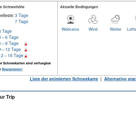
te Schneehöhe
Aktuelle Bedingungen
elleste:
3 Tage
7 Tage
Webcams
Wind
Wetter
Luftt
3 Tage
3 – 6 Tage
6 – 9 Tage
9 – 12 Tage
12 – 16 Tage
e Schneekarten sind verfuegbar
er
Registrieren!
Liste der animierten Schneekarte
|
Alternative st
ur Trip