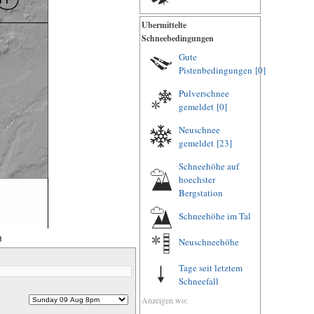
Ubermittelte
Schneebedingungen
Gute
Pistenbedingungen
[0]
Pulverschnee
gemeldet
[0]
Neuschnee
gemeldet
[23]
Schneehöhe auf
hoechster
Bergstation
Schneehöhe im Tal
m
Neuschneehöhe
Tage seit letztem
Schneefall
Anzeigen wo: