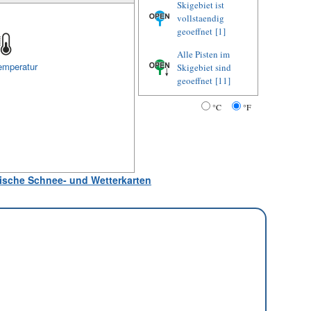
Skigebiet ist
vollstaendig
geoeffnet
[1]
Alle Pisten im
emperatur
Skigebiet sind
geoeffnet
[11]
°C
°F
atische Schnee- und Wetterkarten