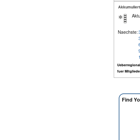
Akkumulier
Aktu
Naechste:
Ueberregional
fuer Mitglied
Find Yo