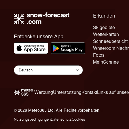
Erkunden
Skigebiete
Wetterkarten
Entdecke unsere App
Schneeübersicht
Whiteroom Nachr
Fotos
MeinSchnee
Werbung
Unterstützung
Kontakt
Links auf unser
© 2026 Meteo365 Ltd. Alle Rechte vorbehalten
6
Nutzungsbedingungen
Datenschutz
Cookies