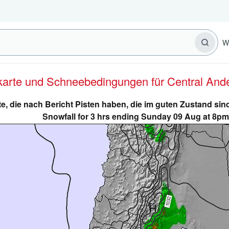
W
erkarte und Schneebedingungen für Central And
e, die nach Bericht Pisten haben, die im guten Zustand s
Snowfall for 3 hrs ending Sunday 09 Aug at 8pm