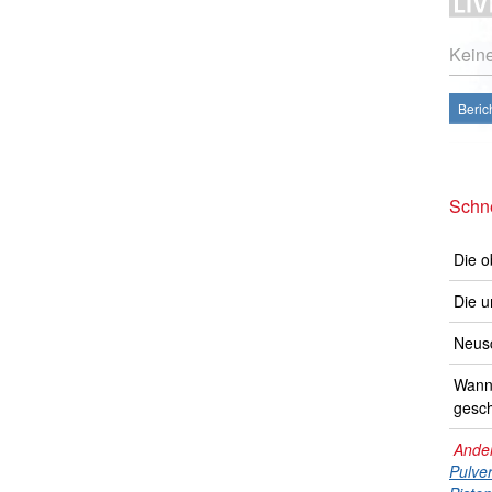
Kein
Beric
Schne
Die o
Die u
Neusc
Wann 
gesch
Ander
Pulve