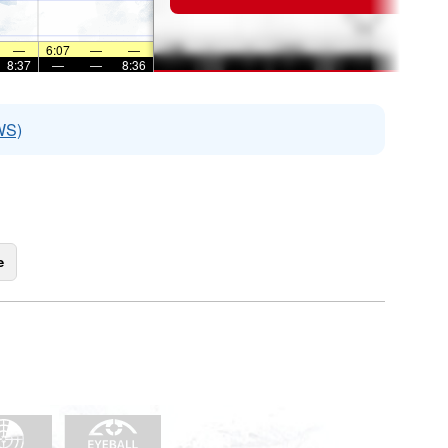
—
6:07
—
—
8:37
—
—
8:36
WS)
e