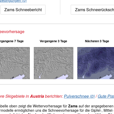
nbedingungen (0)
Zams Schneebericht
Zams Schneerücksc
eevorhersage
rgangene 7 Tage
Vergangene 3 Tage
Nächsten 3 Tage
re Skigebiete in
Austria
berichten:
Pulverschnee (0)
/
Gute Pis
abelle oben zeigt die Wettervorhersage für
Zams
auf der angegebenen
modelle ermöglichen uns die Schneevorhersage für die Gipfel-, Mittel- 