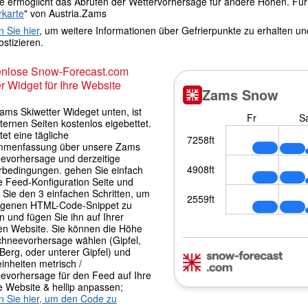
le ermöglicht das Abrufen der Wettervorhersage für andere Höhen. Für 
rkarte
" von Austria.Zams
n Sie hier
, um weitere Informationen über Gefrierpunkte zu erhalten u
stizieren.
enlose Snow-Forecast.com
r Widget für Ihre Website
ams Skiwetter Wideget unten, ist
ternen Seiten kostenlos eigebettet.
tet eine tägliche
menfassung über unsere Zams
evorhersage und derzeitige
rbedingungen. gehen Sie einfach
e Feed-Konfiguration Seite und
 Sie den 3 einfachen Schritten, um
igenen HTML-Code-Snippet zu
 und fügen Sie ihn auf Ihrer
en Website. Sie können die Höhe
chneevorhersage wählen (Gipfel,
 Berg, oder unterer Gipfel) und
inheiten metrisch /
evorhersage für den Feed auf Ihre
e Website & hellip anpassen;
en Sie hier, um den Code zu