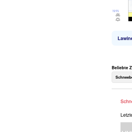
NHN
Lawin
Beliebte 
Schneebe
Schne
Letzt