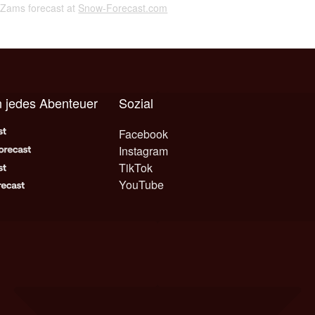
l Zams forecast at
Snow-Forecast.com
 jedes Abenteuer
Sozial
Facebook
Instagram
TikTok
YouTube