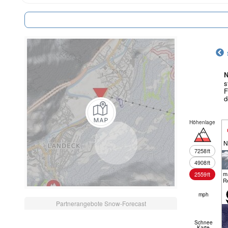
N
s
F
d
Höhenlage
N
7258
ft
4908
ft
m
2559
ft
R
mph
Partnerangebote Snow-Forecast
Schnee
Karte