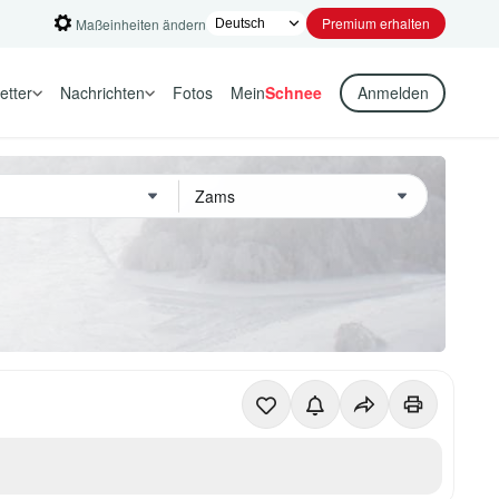
Premium erhalten
Maßeinheiten ändern
etter
Nachrichten
Fotos
Mein
Schnee
Anmelden