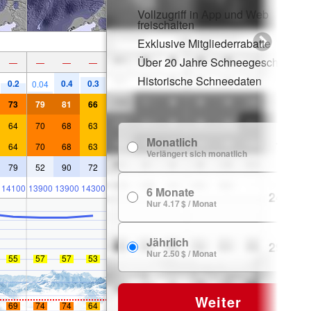
Vollzugriff in App und Web
freischalten
Exklusive Mitgliederrabatte
Über 20 Jahre Schneegeschichte
—
—
—
—
Historische Schneedaten
0.2
0.4
0.3
0.04
73
79
81
66
64
70
68
63
Monatlich
7.99 $
64
70
68
63
Verlängert sich monatlich
79
52
90
72
14100
13900
13900
14300
6 Monate
24.99 $
Nur 4.17 $ / Monat
Jährlich
29.99 $
Nur 2.50 $ / Monat
55
57
57
53
Weiter
69
74
74
64