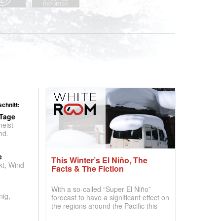
chnitt:
 Tage
meist
nd.
e
This Winter’s El Niño, The
t, Wind
Facts & The Fiction
With a so-called “Super El Niño”
nig,
forecast to have a significant effect on
the regions around the Pacific this
winter, the question skiers are asking