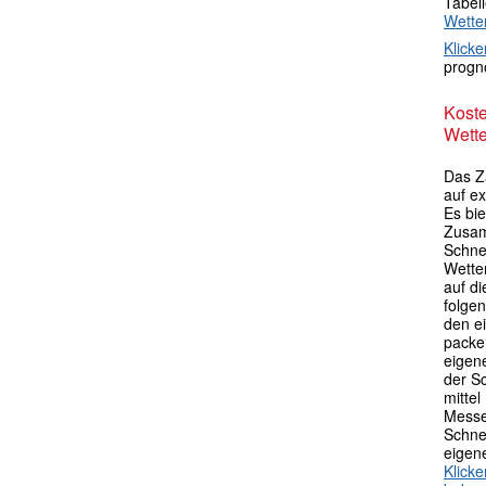
Tabel
Wette
Klicke
progno
Kost
Wette
Das Z
auf ex
Es bie
Zusam
Schne
Wette
auf di
folgen
den e
packen
eigen
der S
mittel
Messe
Schne
eigen
Klick