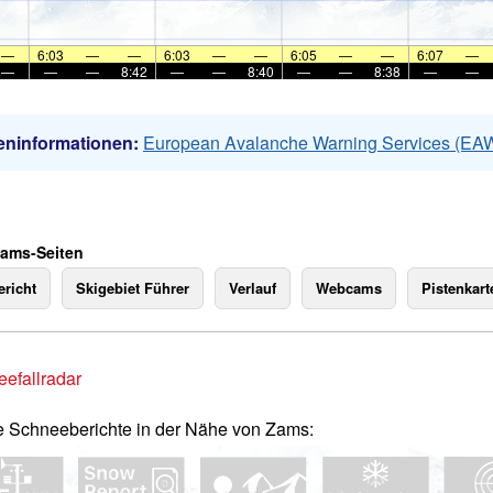
—
6:03
—
—
6:03
—
—
6:05
—
—
6:07
—
—
—
—
8:42
—
—
8:40
—
—
8:38
—
—
eninformationen:
European Avalanche Warning Services (EA
Zams-Seiten
richt
Skigebiet Führer
Verlauf
Webcams
Pistenkart
efallradar
e Schneeberichte in der Nähe von Zams: