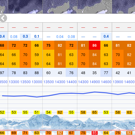
—
—
—
—
—
—
—
—
—
—
—
—
0.4
0.3
0.1
0.4
0.08
—
0.04
0.08
—
—
—
—
68
72
72
66
75
82
72
81
86
66
81
82
64
66
70
59
64
81
63
70
84
63
70
82
64
66
70
59
64
81
63
70
84
63
70
82
97
78
83
88
60
43
76
48
35
77
42
41
3500
13300
13500
13000
13500
14300
14400
14300
14900
14600
13900
14600
52
53
55
51
54
62
55
58
65
53
58
63
66
69
71
63
70
82
67
75
85
64
75
82