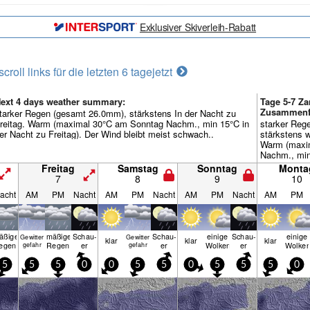
Exklusiver Skiverleih-Rabatt
scroll links für die letzten 6 tage
jetzt
ext 4 days weather summary:
Tage 5-7 Za
Zusammenf
tarker Regen (gesamt 26.0mm), stärkstens In der Nacht zu
reitag. Warm (maximal 30°C am Sonntag Nachm., min 15°C in
starker Reg
er Nacht zu Freitag). Der Wind bleibt meist schwach..
stärkstens 
Warm (maxi
Nachm., min
Sonntag). De
Freitag
Samstag
Sonntag
Monta
schwach..
7
8
9
10
acht
AM
PM
Nacht
AM
PM
Nacht
AM
PM
Nacht
AM
PM
äßiger
mäßiger
Schau­
Schau­
einige
Schau­
einige
Gewitter
Gewitter
klar
klar
klar
egen
Regen
er
er
Wolken
er
Wolke
gefahr
gefahr
5
5
5
0
0
5
5
0
5
5
5
0