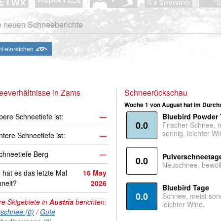
e neuen Schneeberichte
ht einreichen
everhältnisse in Zams
Schneerückschau
Woche 1 von August hat im Durchs
bere Schneetiefe ist:
—
Bluebird Powder
0.0
Frischer Schnee, 
sonnig, leichter Wi
ntere Schneetiefe ist:
—
hneetiefe Berg
—
Pulverschneetag
0.0
Neuschnee, bewölk
hat es das letzte Mal
16 May
neit?
2026
Bluebird Tage
0.0
Schnee, meist son
e Skigebiete in
Austria
berichten:
leichter Wind.
rschnee (0)
/
Gute