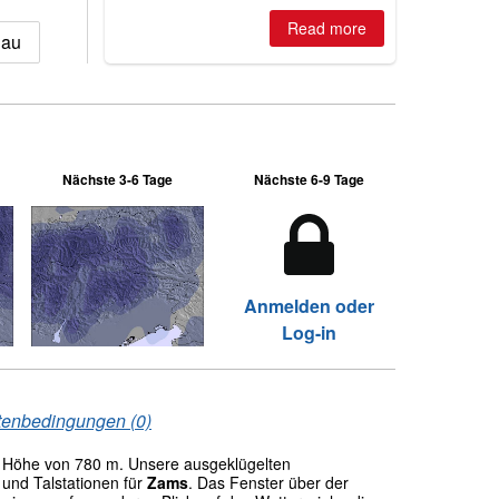
is simple: book now or wait, and
where are the best odds?
Read more
hau
Nächste 3-6 Tage
Nächste 6-9 Tage
Anmelden oder
Log-in
tenbedingungen (0)
 Höhe von 780 m. Unsere ausgeklügelten
und Talstationen für
Zams
. Das Fenster über der