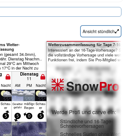
Ansicht stündlich
ms Wetter-
Wetterzusammenfassung für Tage 7-16:
assung
Interessiert an der 16-Tage-Vorhersage? Schalten 
en (gesamt 34.0mm),
die vollständige Vorhersage und viele weitere
währ. Dienstag Nnachm..
Funktionen frei, indem Sie Pro-Mitglied werden.
mal 29°C am Mittwoch
 17°C in der Nacht zu
r Wind bleibt meist
g
Dienstag
11
Snow
Pro
Nacht
AM
PM
Nacht
Schau­
mäßiger
Schau­
Gewitter
n
er
Regen
er
gefahr
Werde Profi und carve ein:
5
5
0
5
Stündliche und 16-Tage-
Schneevorhersagen
Schnelles Surfen ohne Werbung