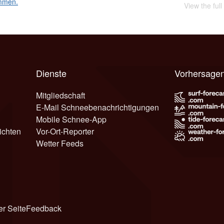
mmen.
View the ful
Dienste
Vorhersagen
Mitgliedschaft
E-Mail Schneebenachrichtigungen
Mobile Schnee-App
ichten
Vor-Ort-Reporter
Wetter Feeds
er Seite
Feedback