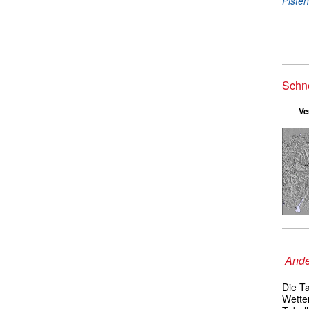
Piste
Schn
Ve
Ande
Die T
Wetter