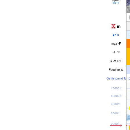
Mehr
in
in
max
°
F
min
°
F
chill
°
F
Feuchte
%
1
Gefrier­punkt
ft
15000ft
12000ft
9000ft
6000ft
3000ft