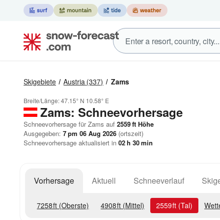
Skigebiete
Austria
(337)
Zams
Breite/Länge:
47.15° N
10.58° E
Zams: Schneevorhersage
Schneevorhersage für Zams auf
2559
ft
Höhe
Ausgegeben:
7 pm 06 Aug 2026
(ortszeit)
Schneevorhersage aktualisiert in
02
h
30
min
Vorhersage
Aktuell
Schneeverlauf
Skige
7258
ft
(Oberste)
4908
ft
(Mittel)
2559
ft
(Tal)
Wett