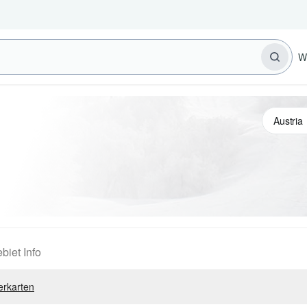
W
biet Info
erkarten