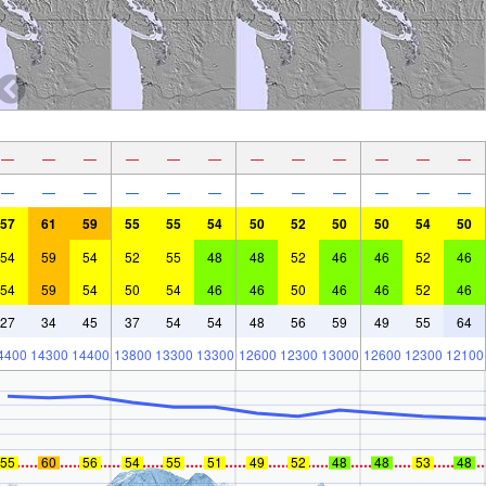
—
—
—
—
—
—
—
—
—
—
—
—
—
—
—
—
—
—
—
—
—
—
—
—
57
61
59
55
55
54
50
52
50
50
54
50
54
59
54
52
55
48
48
52
46
46
52
46
54
59
54
50
54
46
46
50
46
46
52
46
27
34
45
37
54
54
48
56
59
49
55
64
4400
14300
14400
13800
13300
13300
12600
12300
13000
12600
12300
12100
55
60
56
54
55
51
49
52
48
48
53
48