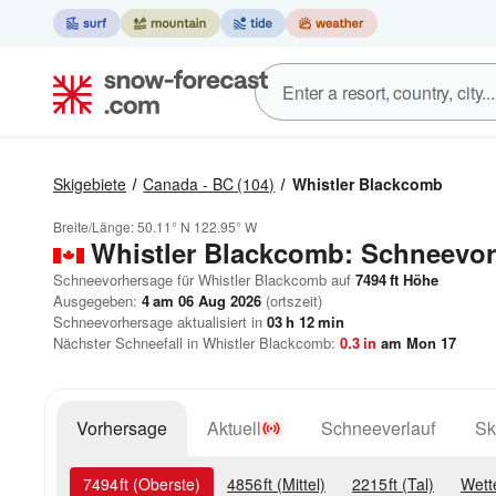
Skigebiete
Canada - BC
(104)
Whistler Blackcomb
Breite/Länge:
50.11° N
122.95° W
Whistler Blackcomb: Schneevo
Schneevorhersage für Whistler Blackcomb auf
7494
ft
Höhe
Ausgegeben:
4 am 06 Aug 2026
(ortszeit)
Schneevorhersage aktualisiert in
03
h
12
min
Nächster Schneefall in Whistler Blackcomb:
0.3
in
am Mon 17
Vorhersage
Aktuell
Schneeverlauf
Sk
7494
ft
(Oberste)
4856
ft
(Mittel)
2215
ft
(Tal)
Wett