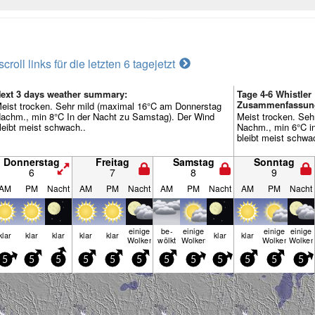
scroll links für die letzten 6 tage
jetzt
ext 3 days weather summary:
Tage 4-6 Whistler
Zusammenfassun
eist trocken. Sehr mild (maximal 16°C am Donnerstag
achm., min 8°C In der Nacht zu Samstag). Der Wind
Meist trocken. Se
leibt meist schwach..
Nachm., min 6°C in
bleibt meist schwa
Donnerstag
Freitag
Samstag
Sonntag
6
7
8
9
AM
PM
Nacht
AM
PM
Nacht
AM
PM
Nacht
AM
PM
Nacht
einige
be­
einige
einige
einige
klar
klar
klar
klar
klar
klar
klar
Wolken
wölkt
Wolken
Wolken
Wolken
5
5
5
5
5
5
5
5
5
5
5
5