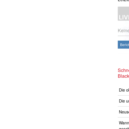
Kein
Beric
Schne
Blac
Die o
Die u
Neusc
Wann 
gesch