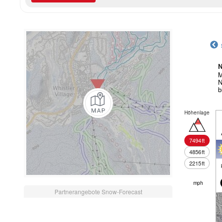
N
M
N
b
Höhenlage
7494
ft
4856
ft
2215
ft
mph
Partnerangebote Snow-Forecast