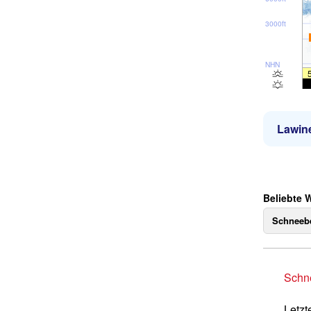
3000ft
NHN
Lawin
Beliebte 
Schneebe
Schne
Letzt