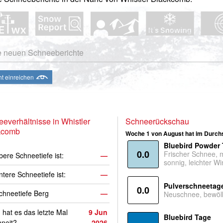
e neuen Schneeberichte
ht einreichen
everhältnisse in Whistler
Schneerückschau
kcomb
Woche 1 von August hat im Durchs
Bluebird Powder
0.0
Frischer Schnee, 
bere Schneetiefe ist:
—
sonnig, leichter Wi
ntere Schneetiefe ist:
—
Pulverschneetag
0.0
hneetiefe Berg
—
Neuschnee, bewölk
hat es das letzte Mal
9 Jun
Bluebird Tage
neit?
2026