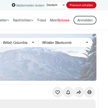
Premium erhalten
Maßeinheiten ändern
etter
Nachrichten
Fotos
Mein
Schnee
Anmelden