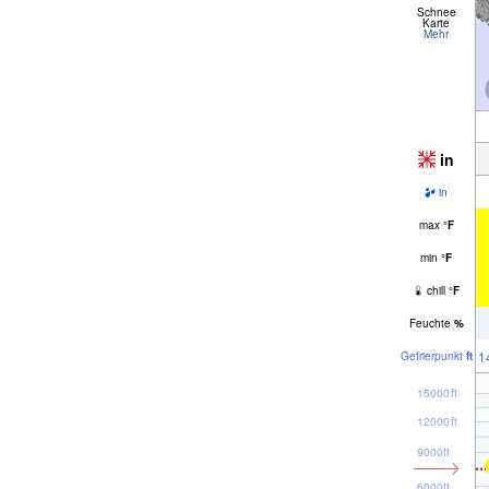
Schnee
Karte
Mehr
in
in
max
°
F
min
°
F
chill
°
F
Feuchte
%
1
Gefrier­punkt
ft
15000ft
12000ft
9000ft
6000ft