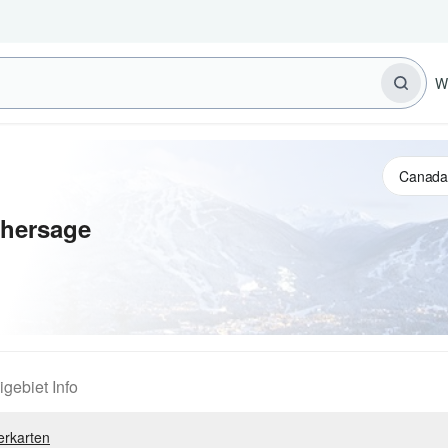
W
rhersage
igebiet Info
erkarten