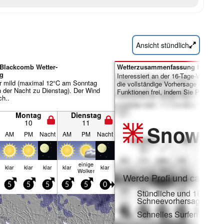
Ansicht stündlich
 Blackcomb Wetter-
Wetterzusammenfassung für Tage 
g
Interessiert an der 16-Tage-Vorhersa
hr mild (maximal 12°C am Sonntag
die vollständige Vorhersage und viele
 der Nacht zu Dienstag). Der Wind
Funktionen frei, indem Sie Pro-Mitgl
ch..
Montag
Dienstag
10
11
Snow
Pr
AM
PM
Nacht
AM
PM
Nacht
einige
klar
klar
klar
klar
klar
Wolken
Werde Profi und carve ei
5
5
5
5
5
0
Stündliche und 16-Tage-
Schneevorhersagen
Schnelles Surfen ohne