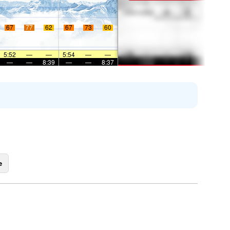
67
77
62
67
73
60
5:52
—
—
5:54
—
—
—
—
8:39
—
—
8:37
e