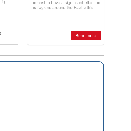
nig,
forecast to have a significant effect on
the regions around the Pacific this
winter, the question skiers are asking
is simple: book now or wait, and
where are the best odds?
b
Read more