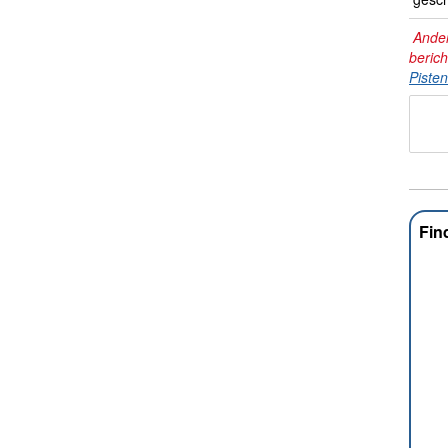
Ander
beric
Piste
Fin