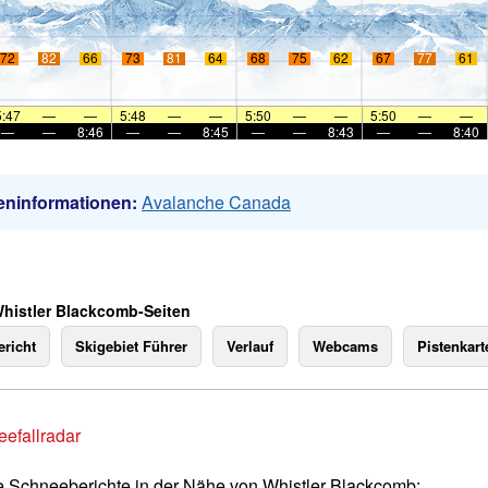
72
82
66
73
81
64
68
75
62
67
77
61
5:47
—
—
5:48
—
—
5:50
—
—
5:50
—
—
—
—
8:46
—
—
8:45
—
—
8:43
—
—
8:40
eninformationen:
Avalanche Canada
Whistler Blackcomb-Seiten
richt
Skigebiet Führer
Verlauf
Webcams
Pistenkart
efallradar
e Schneeberichte in der Nähe von Whistler Blackcomb: