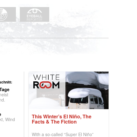
chnitt:
 Tage
meist
nd.
e
This Winter’s El Niño, The
t, Wind
Facts & The Fiction
With a so-called “Super El Niño”