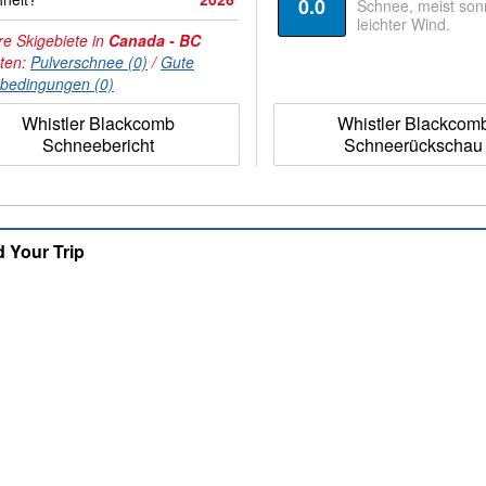
0.0
Schnee, meist son
leichter Wind.
e Skigebiete in
Canada - BC
hten:
Pulverschnee (0)
/
Gute
nbedingungen (0)
Whistler Blackcomb
Whistler Blackcom
Schneebericht
Schneerückschau
d Your Trip