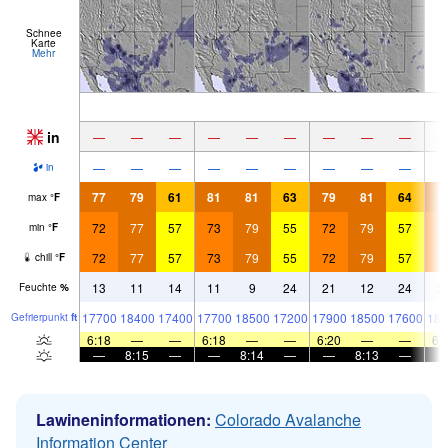
Schnee
Karte
Mehr
in
—
—
—
—
—
—
—
—
—
—
—
—
—
—
—
—
—
—
in
77
79
61
81
81
63
79
81
64
7
max
°
F
72
77
57
73
79
55
72
79
57
7
min
°
F
72
77
57
73
79
55
72
79
57
7
chill
°
F
13
11
14
11
9
24
21
12
24
2
Feuchte
%
17700
18400
17400
17700
18500
17200
17900
18500
17600
180
Gefrier­punkt
ft
6:18
—
—
6:18
—
—
6:20
—
—
6:
—
8:15
—
—
8:14
—
—
8:13
—
Lawineninformationen:
Colorado Avalanche
Information Center