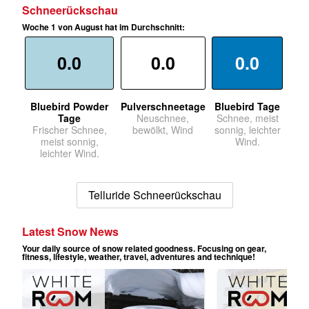
Schneerückschau
Woche 1 von August hat im Durchschnitt:
0.0
0.0
0.0
Bluebird Powder
Pulverschneetage
Bluebird Tage
Tage
Neuschnee,
Schnee, meist
Frischer Schnee,
bewölkt, Wind
sonnig, leichter
meist sonnig,
Wind.
leichter Wind.
Telluride Schneerückschau