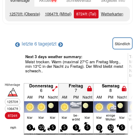
Vorhersage
Aktuell
Schneeverlauf
Skigebiet Info
12570
ft
(Oberste)
10647
ft
(Mittel)
8724
ft
(Tal)
Wetterkarten
letzte 6 tage
jetzt
Stündlich
Next 3 days weather summary:
Ta
Meist trocken. Warm (maximal 27°C am Freitag Morg.,
Mäß
min 13°C in der Nacht zu Freitag). Der Wind bleibt meist
Na
schwach..
Nac
ble
Höhenlage
Donnerstag
Freitag
Samstag
6
7
8
AM
PM
Nacht
AM
PM
Nacht
AM
PM
Nacht
A
12570
ft
10647
ft
be­
einige
ein
8724
ft
klar
klar
klar
klar
klar
klar
klar
wölkt
Wolken
Wol
mph
5
10
5
5
5
5
0
10
5
5