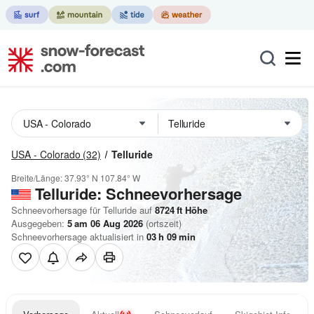
USA - Colorado
(32)
Telluride
Breite/Länge:
37.93° N
107.84° W
Telluride: Schneevorhersage
Schneevorhersage für Telluride auf
8724
ft
Höhe
Ausgegeben:
5 am 06 Aug 2026
(ortszeit)
Schneevorhersage aktualisiert in
03
h
09
min