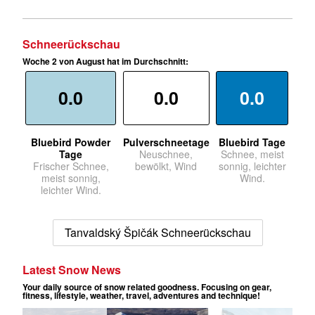
Schneerückschau
Woche 2 von August hat im Durchschnitt:
0.0
0.0
0.0
Bluebird Powder
Pulverschneetage
Bluebird Tage
Tage
Neuschnee,
Schnee, meist
Frischer Schnee,
bewölkt, Wind
sonnig, leichter
meist sonnig,
Wind.
leichter Wind.
Tanvaldský Špičák Schneerückschau