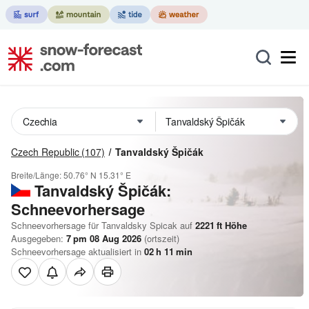
Czech Republic
(107)
Tanvaldský Špičák
Breite/Länge:
50.76° N
15.31° E
Tanvaldský Špičák:
Schneevorhersage
Schneevorhersage für Tanvaldsky Spicak auf
2221
ft
Höhe
Ausgegeben:
7 pm 08 Aug 2026
(ortszeit)
Schneevorhersage aktualisiert in
02
h
11
min