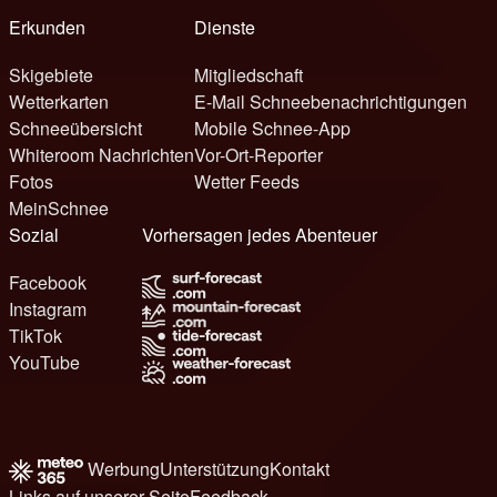
Erkunden
Dienste
Skigebiete
Mitgliedschaft
Wetterkarten
E-Mail Schneebenachrichtigungen
Schneeübersicht
Mobile Schnee-App
Whiteroom Nachrichten
Vor-Ort-Reporter
Fotos
Wetter Feeds
MeinSchnee
Sozial
Vorhersagen jedes Abenteuer
Facebook
Instagram
TikTok
YouTube
Werbung
Unterstützung
Kontakt
Links auf unserer Seite
Feedback