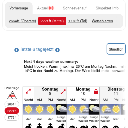
Vorhersage
Aktuell
Schneeverlauf
Skigebiet Info
2664
ft
(Oberste)
2221
ft
(Mittel)
1778
ft
(Tal)
Wetterkarten
letzte 6 tage
jetzt
Stündlich
Next 4 days weather summary:
Meist trocken. Warm (maximal 26°C am Montag Nachm., min
14°C in der Nacht zu Montag). Der Wind bleibt meist schwach.
Höhenlage
Sonntag
Montag
Dienstag
9
10
11
Nacht
AM
PM
Nacht
AM
PM
Nacht
AM
PM
Nac
2664
ft
2221
ft
einige
einige
einige
einige
1778
ft
klar
klar
klar
klar
klar
kl
Wolken
Wolken
Wolken
Wolken