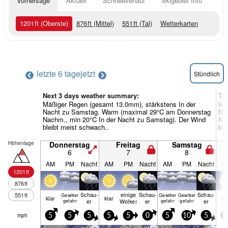
Vorhersage
Aktuell
Schneeverlauf
Skigebiet Info
1201
ft
(Oberste)
876
ft
(Mittel)
551
ft
(Tal)
Wetterkarten
letzte 6 tage
jetzt
Stündlich
Next 3 days weather summary:
Ta
Mäßiger Regen (gesamt 13.0mm), stärkstens In der
lei
Nacht zu Samstag. Warm (maximal 29°C am Donnerstag
Na
Nachm., min 20°C In der Nacht zu Samstag). Der Wind
Nac
bleibt meist schwach..
ble
Höhenlage
Donnerstag
Freitag
Samstag
6
7
8
AM
PM
Nacht
AM
PM
Nacht
AM
PM
Nacht
A
1201
ft
876
ft
Schau­
einige
Schau­
Schau­
551
ft
Gewitter
Gewitter
Gewitter
klar
klar
kl
er
Wolken
er
er
gefahr
gefahr
gefahr
mph
5
5
5
5
5
0
5
10
5
1