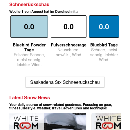
Schneerückschau
Woche 1 von August hat im Durchschnitt:
0.0
0.0
0.0
Bluebird Powder
Pulverschneetage
Bluebird Tage
Tage
Neuschnee,
Schnee, meist
Frischer Schnee,
bewölkt, Wind
sonnig, leichter
meist sonnig,
Wind.
leichter Wind.
Saskadena Six Schneerückschau