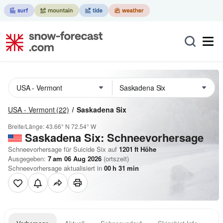
USA - Vermont
(22)
Saskadena Six
Breite/Länge:
43.66° N
72.54° W
Saskadena Six: Schneevorhersage
Schneevorhersage für Suicide Six auf
1201
ft
Höhe
Ausgegeben:
7 am 06 Aug 2026
(ortszeit)
Schneevorhersage aktualisiert in
00
h
31
min