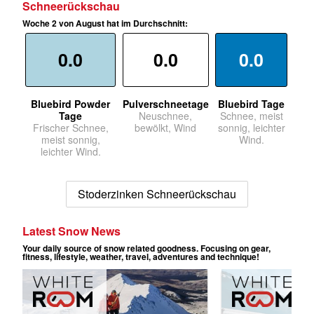
Schneerückschau
Woche 2 von August hat im Durchschnitt:
0.0
0.0
0.0
Bluebird Powder
Pulverschneetage
Bluebird Tage
Tage
Neuschnee,
Schnee, meist
Frischer Schnee,
bewölkt, Wind
sonnig, leichter
meist sonnig,
Wind.
leichter Wind.
Stoderzinken Schneerückschau