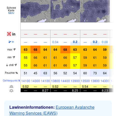
Schnee
Karte
Mehr
in
—
—
—
—
—
—
—
—
—
0.2
0.2
—
—
—
0.04
—
—
0.08
in
63
68
64
64
68
63
63
64
59
6
max
°
F
55
66
61
61
66
57
59
61
59
5
min
°
F
55
66
61
61
66
57
59
61
59
5
chill
°
F
51
45
63
56
52
54
60
73
64
6
Feuchte
%
14100
14300
14100
13800
14400
13900
13500
13800
14300
139
Gefrier­punkt
ft
5:52
—
—
5:52
—
—
5:54
—
—
5:
—
—
8:27
—
—
8:25
—
—
8:23
Lawineninformationen:
European Avalanche
Warning Services (EAWS)