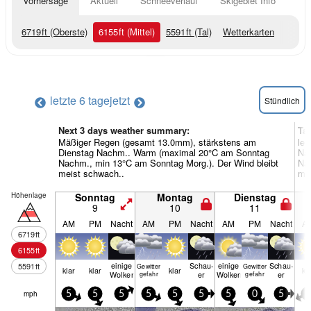
Vorhersage
Aktuell
Schneeverlauf
Skigebiet Info
6719
ft
(Oberste)
6155
ft
(Mittel)
5591
ft
(Tal)
Wetterkarten
letzte 6 tage
jetzt
Stündlich
Next 3 days weather summary:
Ta
Mäßiger Regen (gesamt 13.0mm), stärkstens am
lei
Dienstag Nachm.. Warm (maximal 20°C am Sonntag
Nac
Nachm., min 13°C am Sonntag Morg.). Der Wind bleibt
Nac
meist schwach..
mei
Höhenlage
Sonntag
Montag
Dienstag
9
10
11
AM
PM
Nacht
AM
PM
Nacht
AM
PM
Nacht
A
6719
ft
6155
ft
einige
Schau­
einige
Schau­
5591
ft
Gewitter
Gewitter
klar
klar
klar
kl
Wolken
er
Wolken
er
gefahr
gefahr
mph
5
5
5
5
5
5
5
0
5
0