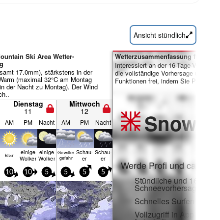
Ansicht stündlich
ountain Ski Area Wetter-
Wetterzusammenfassung für Tage 
g
Interessiert an der 16-Tage-Vorhersa
samt 17.0mm), stärkstens in der
die vollständige Vorhersage und viele
 Warm (maximal 32°C am Montag
Funktionen frei, indem Sie Pro-Mitgl
in der Nacht zu Montag). Der Wind
ch..
Dienstag
Mittwoch
11
12
Snow
Pr
AM
PM
Nacht
AM
PM
Nacht
einige
einige
Schau­
Schau­
Gewitter
klar
Wolken
Wolken
er
er
gefahr
Werde Profi und carve ei
10
10
5
5
5
5
Stündliche und 16-Tage-
Schneevorhersagen
Schnelles Surfen ohne
Vollzugriff in App und 