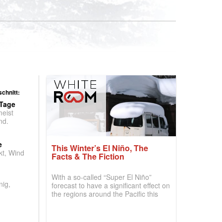
chnitt:
 Tage
meist
nd.
e
This Winter’s El Niño, The
t, Wind
Facts & The Fiction
With a so-called “Super El Niño”
nig,
forecast to have a significant effect on
the regions around the Pacific this
winter, the question skiers are asking
is simple: book now or wait, and
where are the best odds?