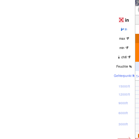
in
in
max
°
F
min
°
F
chill
°
F
Feuchte
%
1
Gefrier­punkt
ft
15000ft
12000ft
9000ft
6000ft
3000ft