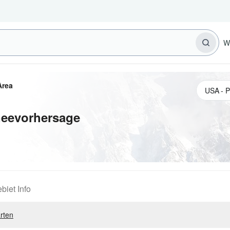
W
Area
neevorhersage
biet Info
rten