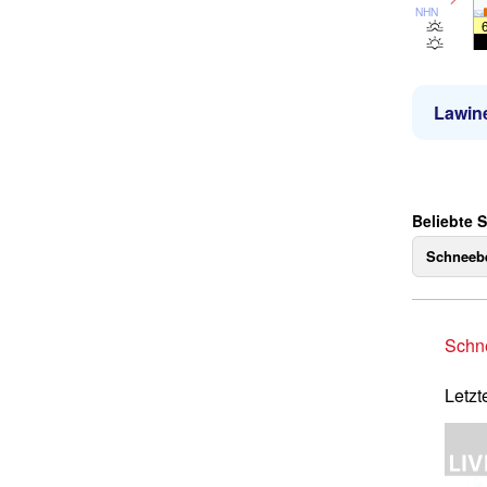
NHN
Lawin
Beliebte 
Schneebe
Schne
Letzt