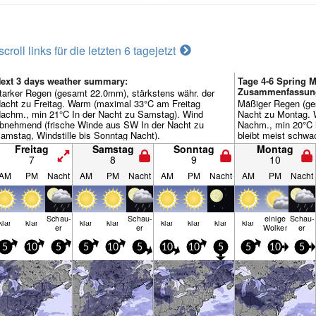
scroll links für die letzten 6 tage
jetzt
ext 3 days weather summary:
Tage 4-6 Spring M
Zusammenfassun
tarker Regen (gesamt 22.0mm), stärkstens währ. der
acht zu Freitag. Warm (maximal 33°C am Freitag
Mäßiger Regen (ge
achm., min 21°C In der Nacht zu Samstag). Wind
Nacht zu Montag.
bnehmend (frische Winde aus SW In der Nacht zu
Nachm., min 20°C 
amstag, Windstille bis Sonntag Nacht).
bleibt meist schwa
Freitag
Samstag
Sonntag
Montag
7
8
9
10
AM
PM
Nacht
AM
PM
Nacht
AM
PM
Nacht
AM
PM
Nacht
Schau­
Schau­
einige
Schau­
klar
klar
klar
klar
klar
klar
klar
klar
er
er
Wolken
er
5
10
5
5
10
5
10
10
5
5
10
5