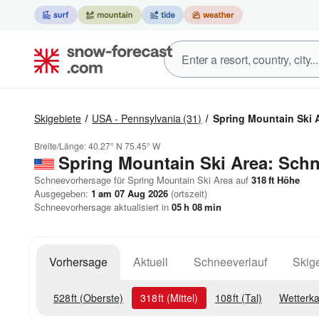
Skigebiete
USA - Pennsylvania
(31)
Spring Mountain Ski 
Breite/Länge:
40.27° N
75.45° W
Spring Mountain Ski Area: Sch
Schneevorhersage für Spring Mountain Ski Area auf
318
ft
Höhe
Ausgegeben:
1 am 07 Aug 2026
(ortszeit)
Schneevorhersage aktualisiert in
05
h
08
min
Vorhersage
Aktuell
Schneeverlauf
Skige
528
ft
(Oberste)
318
ft
(Mittel)
108
ft
(Tal)
Wetterka