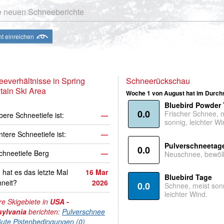
e neuen Schneeberichte
ht einreichen
everhältnisse in Spring
Schneerückschau
ain Ski Area
Woche 1 von August hat im Durchs
Bluebird Powder
0.0
Frischer Schnee, 
bere Schneetiefe ist:
—
sonnig, leichter Wi
ntere Schneetiefe ist:
—
Pulverschneetag
0.0
hneetiefe Berg
—
Neuschnee, bewölk
hat es das letzte Mal
16 Mar
Bluebird Tage
neit?
2026
0.0
Schnee, meist son
leichter Wind.
e Skigebiete in
USA -
ylvania
berichten:
Pulverschnee
ute Pistenbedingungen (0)