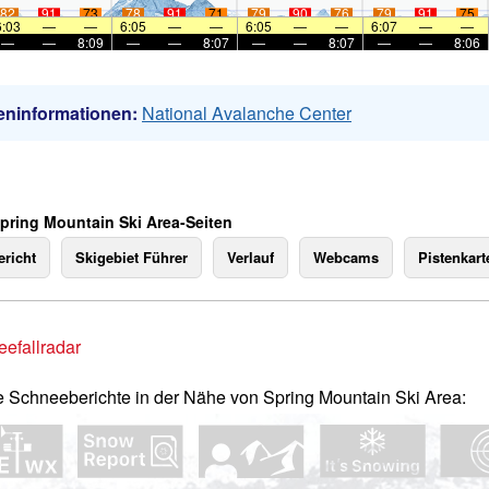
82
91
73
78
91
71
79
90
76
79
91
75
6:03
—
—
6:05
—
—
6:05
—
—
6:07
—
—
—
—
8:09
—
—
8:07
—
—
8:07
—
—
8:06
eninformationen:
National Avalanche Center
Spring Mountain Ski Area-Seiten
richt
Skigebiet Führer
Verlauf
Webcams
Pistenkart
efallradar
e Schneeberichte in der Nähe von Spring Mountain Ski Area: