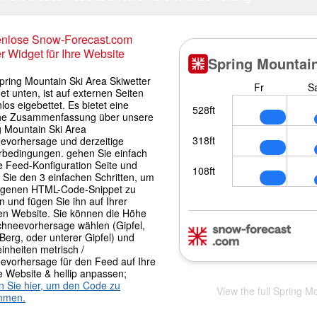
enlose Snow-Forecast.com
r Widget für Ihre Website
pring Mountain Ski Area Skiwetter
t unten, ist auf externen Seiten
los eigebettet. Es bietet eine
che Zusammenfassung über unsere
g Mountain Ski Area
evorhersage und derzeitige
rbedingungen. gehen Sie einfach
e Feed-Konfiguration Seite und
 Sie den 3 einfachen Schritten, um
igenen HTML-Code-Snippet zu
 und fügen Sie ihn auf Ihrer
en Website. Sie können die Höhe
chneevorhersage wählen (Gipfel,
 Berg, oder unterer Gipfel) und
inheiten metrisch /
evorhersage für den Feed auf Ihre
e Website & hellip anpassen;
en Sie hier, um den Code zu
View the full Spring M
mmen.