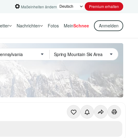
Premium erhalten
Maßeinheiten ändern
etter
Nachrichten
Fotos
Mein
Schnee
Anmelden