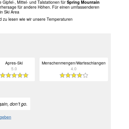
ipfel-, Mittel- und Talstationen für
Spring Mountain
vorhersage für andere Höhen. Für einen umfassenderen
in Ski Area
nd zu lesen wie wir unsere Temperaturen
Apres-Ski
Menschenmengen/Warteschlangen
5.0
4.0
ain, don’t go.
ugeben