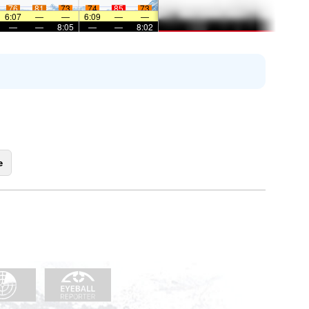
76
81
73
74
85
73
6:07
—
—
6:09
—
—
—
—
8:05
—
—
8:02
e