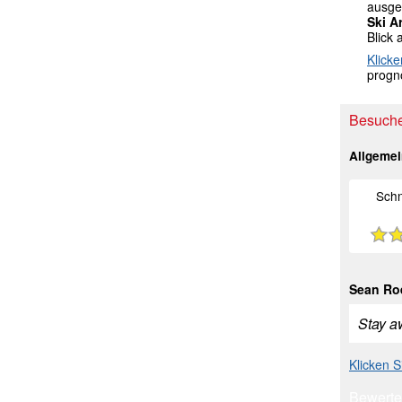
ausgek
Ski A
Blick 
Klicke
progno
Besuche
Allgeme
Schn
Sean Ro
Stay a
Klicken 
Bewerte