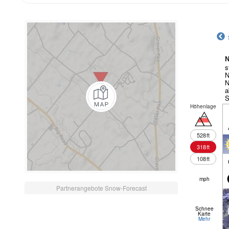
N
s
N
N
a
S
Höhenlage
528
ft
318
ft
108
ft
mph
Partnerangebote Snow-Forecast
Schnee
Karte
Mehr