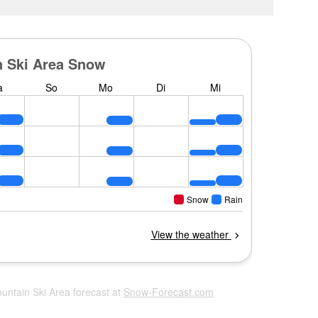
ountain Ski Area forecast at
Snow-Forecast.com