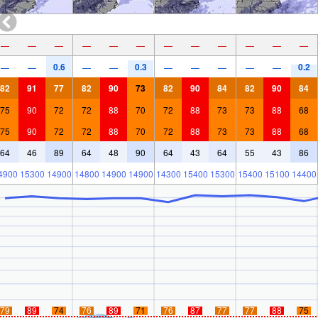
—
—
—
—
—
—
—
—
—
—
—
—
0.6
0.3
0.2
—
—
—
—
—
—
—
—
—
82
91
77
82
90
73
82
90
84
82
90
84
75
90
72
72
88
70
72
88
73
73
88
68
75
90
72
72
88
70
72
88
73
73
88
68
64
46
89
64
48
90
64
43
64
55
43
86
4900
15300
14900
14800
14900
14900
14300
15400
15300
15400
15100
14400
79
89
74
76
89
71
76
87
77
77
88
75