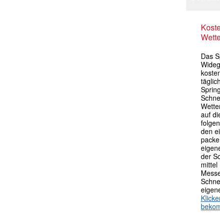
Kost
Wette
Das S
Widege
kosten
tägli
Sprin
Schne
Wette
auf di
folgen
den e
packen
eigen
der S
mittel
Messe
Schne
eigen
Klick
beko