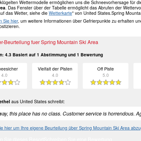
lügelten Wettermodelle ermöglichen uns die Schneevorhersage für die G
rea
. Das Fenster über der Tabelle ermöglicht das Abrufen der Wetter
auf das Wetter, siehe die
Wetterkarte
" von United States.Spring Mounta
n Sie hier
, um weitere Informationen über Gefrierpunkte zu erhalten u
stizieren.
r-Beurteilung fuer Spring Mountain Ski Area
in:
4.3
Basiert auf
1
Abstimmung und
1
Bewertung
eesicher
Vielfalt der Pisten
Off Piste
4.0
4.0
5.0
ethel
aus United States schreibt:
way, this place has no class. Customer service is horrendous. Ag
Sie hier um Ihre eigene Beurteilung über Spring Mountain Ski Area abz
n Sie dieses Resort
Schreiben Sie eine Bewertung