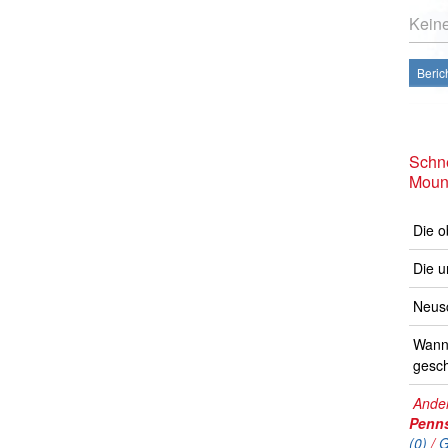
Kein
Beric
Schne
Mount
Die o
Die u
Neusc
Wann 
gesch
Ander
Penns
(0)
/
G