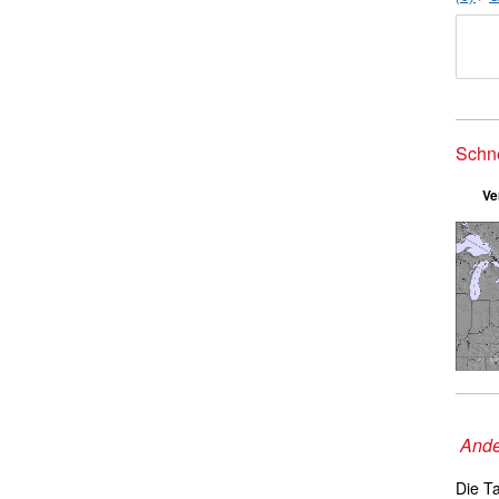
Schn
Ve
Ande
Die T