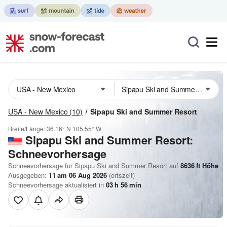
USA - New Mexico
(10)
Sipapu Ski and Summer Resort
Breite/Länge:
36.16° N
105.55° W
Sipapu Ski and Summer Resort:
Schneevorhersage
Schneevorhersage für Sipapu Ski and Summer Resort auf
8636
ft
Höhe
Ausgegeben:
11 am 06 Aug 2026
(ortszeit)
Schneevorhersage aktualisiert in
03
h
56
min