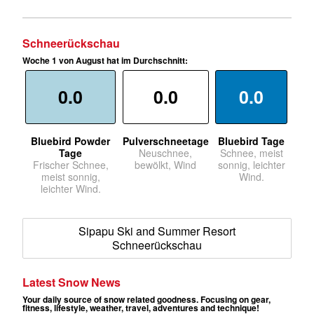
Schneerückschau
Woche 1 von August hat im Durchschnitt:
0.0
0.0
0.0
Bluebird Powder
Pulverschneetage
Bluebird Tage
Tage
Neuschnee,
Schnee, meist
Frischer Schnee,
bewölkt, Wind
sonnig, leichter
meist sonnig,
Wind.
leichter Wind.
Sipapu Ski and Summer Resort
Schneerückschau