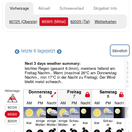
Vorhersage
Aktuell
Schneeverlauf
Skigebiet Info
9072
ft
(Oberste)
8636
ft
(Mittel)
8203
ft
(Tal)
Wetterkarten
letzte 6 tage
jetzt
Stündlich
Next 3 days weather summary:
Ta
Zu
leichter Regen (gesamt 6.0mm), meistens fallend am
Freitag Nachm.. Warm (maximal 26°C am Donnerstag
Mä
Nachm., min 17°C in der Nacht zu Freitag). Der Wind
Di
bleibt meist schwach..
Mor
mei
Höhenlage
Donnerstag
Freitag
Samstag
6
7
8
AM
PM
Nacht
AM
PM
Nacht
AM
PM
Nacht
A
9072
ft
8636
ft
einige
einige
einige
Schau­
Schau­
8203
ft
klar
klar
klar
klar
kl
Wolken
Wolken
Wolken
er
er