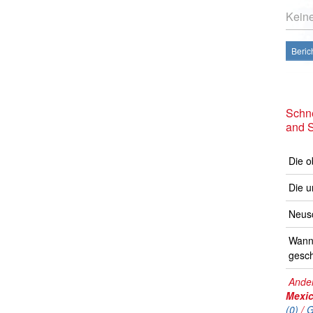
Kein
Beric
Schne
and 
Die o
Die u
Neusc
Wann 
gesch
Ander
Mexi
(0)
/
G