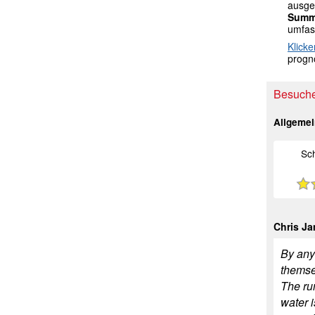
ausgek
Summ
umfas
Klicke
progno
Besuche
Allgeme
Sc
Chris J
By any
themse
The run
water i