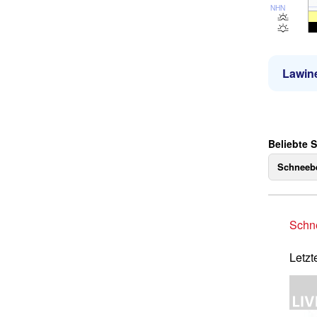
NHN
Lawin
Beliebte 
Schneebe
Schne
Letzt