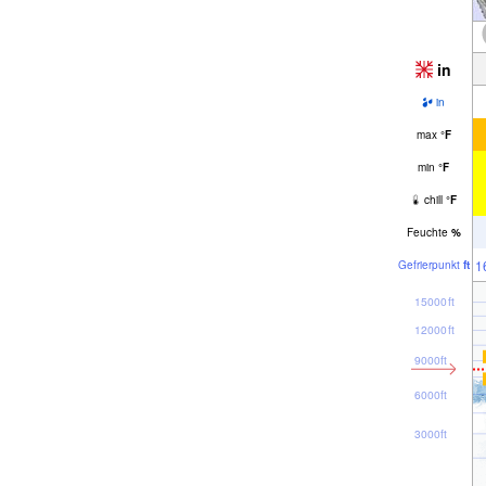
in
in
max
°
F
min
°
F
chill
°
F
Feuchte
%
1
Gefrier­punkt
ft
15000ft
12000ft
9000ft
6000ft
3000ft