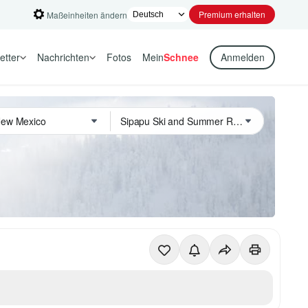
Premium erhalten
Maßeinheiten ändern
etter
Nachrichten
Fotos
Mein
Schnee
Anmelden