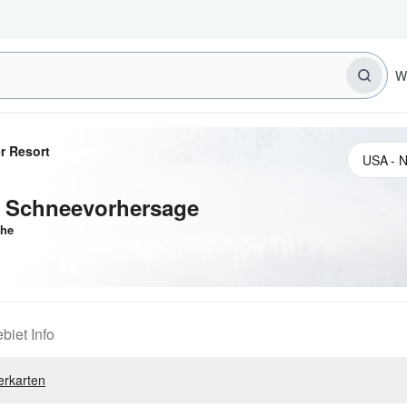
W
r Resort
: Schneevorhersage
he
biet Info
erkarten