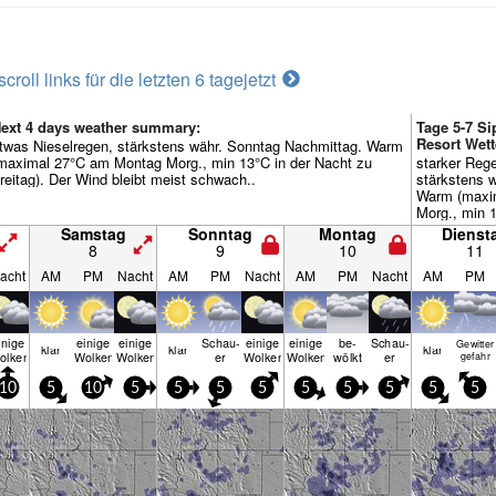
scroll links für die letzten 6 tage
jetzt
ext 4 days weather summary:
Tage 5-7 S
Resort Wet
twas Nieselregen, stärkstens währ. Sonntag Nachmittag. Warm
maximal 27°C am Montag Morg., min 13°C in der Nacht zu
starker Reg
reitag). Der Wind bleibt meist schwach..
stärkstens 
Warm (maxi
Morg., min 1
Dienstag). D
Samstag
Sonntag
Montag
Dienst
schwach..
8
9
10
11
acht
AM
PM
Nacht
AM
PM
Nacht
AM
PM
Nacht
AM
PM
inige
einige
einige
Schau­
einige
einige
be­
Schau­
Gewitter
klar
klar
klar
olken
Wolken
Wolken
er
Wolken
Wolken
wölkt
er
gefahr
10
5
10
5
5
5
5
5
5
5
5
5