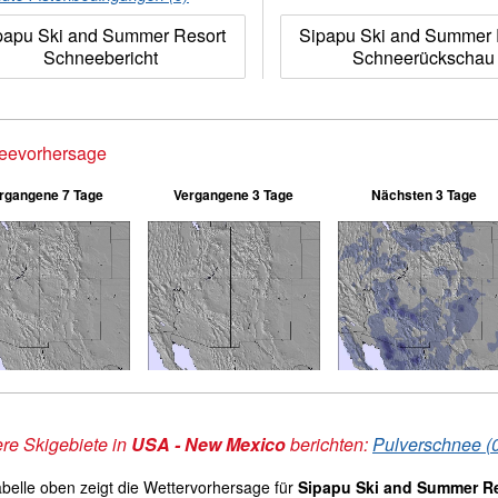
papu Ski and Summer Resort
Sipapu Ski and Summer 
Schneebericht
Schneerückschau
eevorhersage
rgangene 7 Tage
Vergangene 3 Tage
Nächsten 3 Tage
re Skigebiete in
USA - New Mexico
berichten:
Pulverschnee (
abelle oben zeigt die Wettervorhersage für
Sipapu Ski and Summer R