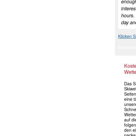
enough 
interes
hours. 
day an
Klicken 
Bewerte
Kost
Wette
Das S
Skiwet
Seiten
eine 
unser
Schne
Wette
auf di
folgen
den e
packen