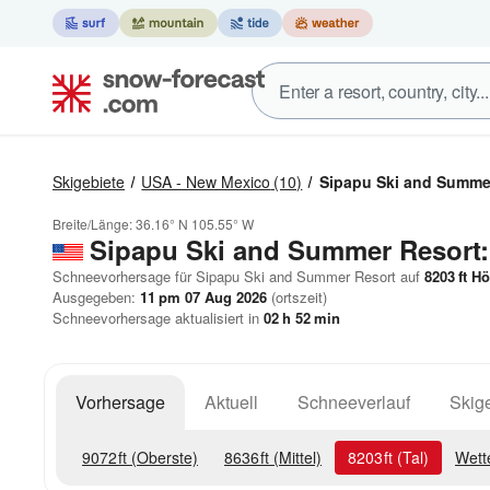
Skigebiete
USA - New Mexico
(10)
Sipapu Ski and Summe
Breite/Länge:
36.16° N
105.55° W
Sipapu Ski and Summer Resort
Schneevorhersage für Sipapu Ski and Summer Resort auf
8203
ft
Hö
Ausgegeben:
11 pm 07 Aug 2026
(ortszeit)
Schneevorhersage aktualisiert in
02
h
52
min
Vorhersage
Aktuell
Schneeverlauf
Skige
9072
ft
(Oberste)
8636
ft
(Mittel)
8203
ft
(Tal)
Wett