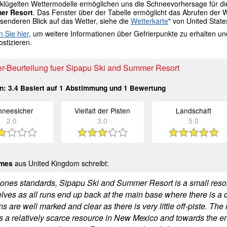
lügelten Wettermodelle ermöglichen uns die Schneevorhersage für die G
er Resort
. Das Fenster über der Tabelle ermöglicht das Abrufen der 
senderen Blick auf das Wetter, siehe die
Wetterkarte
" von United Stat
n Sie hier
, um weitere Informationen über Gefrierpunkte zu erhalten u
stizieren.
r-Beurteilung fuer Sipapu Ski and Summer Resort
in:
3.4
Basiert auf
1
Abstimmung und
1
Bewertung
hneesicher
Vielfalt der Pisten
Landschaft
2.0
3.0
5.0
ames
aus United Kingdom schreibt:
ones standards, Sipapu Ski and Summer Resort is a small resort. 
lves as all runs end up back at the main base where there is a c
s are well marked and clear as there is very little off-piste. Th
s a relatively scarce resource in New Mexico and towards the end