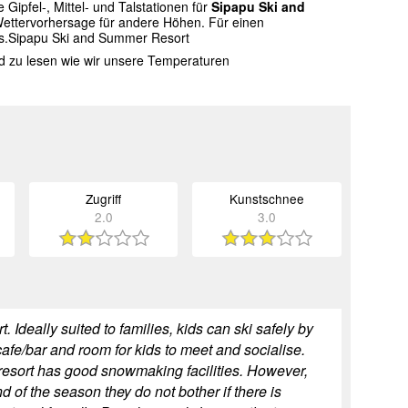
ipfel-, Mittel- und Talstationen für
Sipapu Ski and
Wettervorhersage für andere Höhen. Für einen
es.Sipapu Ski and Summer Resort
nd zu lesen wie wir unsere Temperaturen
Zugriff
Kunstschnee
2.0
3.0
Ideally suited to families, kids can ski safely by
afe/bar and room for kids to meet and socialise.
e resort has good snowmaking facilities. However,
 of the season they do not bother if there is