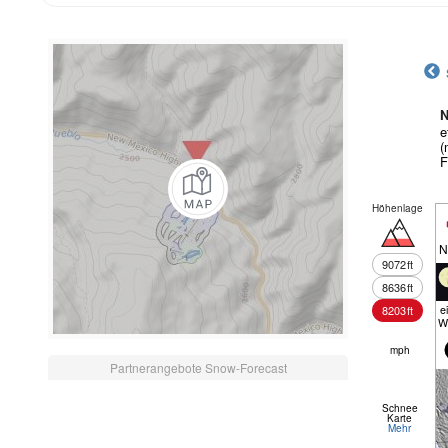
N
e
(
F
Höhenlage
N
9072
ft
8636
ft
e
8203
ft
W
mph
Partnerangebote Snow-Forecast
Schnee
Karte
Mehr