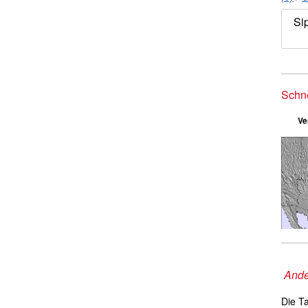
Si
Schn
Ve
Ande
Die T