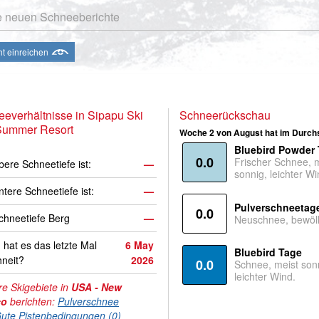
e neuen Schneeberichte
ht einreichen
everhältnisse in Sipapu Ski
Schneerückschau
Summer Resort
Woche 2 von August hat im Durchs
Bluebird Powder
0.0
Frischer Schnee, 
bere Schneetiefe ist:
—
sonnig, leichter Wi
ntere Schneetiefe ist:
—
Pulverschneetag
0.0
hneetiefe Berg
—
Neuschnee, bewölk
hat es das letzte Mal
6 May
Bluebird Tage
neit?
2026
0.0
Schnee, meist son
leichter Wind.
e Skigebiete in
USA - New
co
berichten:
Pulverschnee
ute Pistenbedingungen (0)