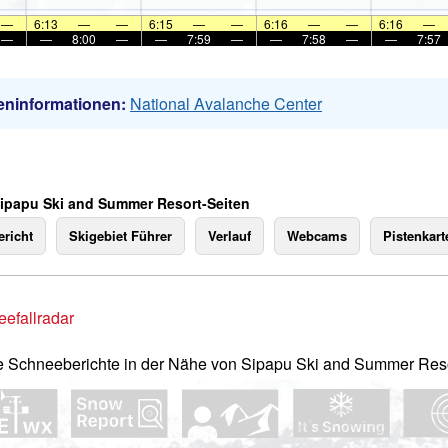
—
6:13
—
—
6:15
—
—
6:16
—
—
6:16
—
—
—
8:00
—
—
7:59
—
—
7:58
—
—
7:57
eninformationen:
National Avalanche Center
Sipapu Ski and Summer Resort-Seiten
richt
Skigebiet Führer
Verlauf
Webcams
Pistenkart
efallradar
e Schneeberichte in der Nähe von Sipapu Ski and Summer Reso