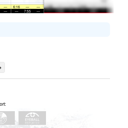
—
6:16
—
—
—
—
7:55
—
e
rt: