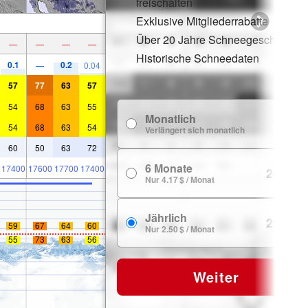
freischalten
Exklusive Mitgliederrabatte
Über 20 Jahre Schneegeschichte
—
—
—
—
Historische Schneedaten
0.1
0.2
—
0.04
57
77
63
57
54
68
63
55
Monatlich
7.99 $
54
68
63
54
Verlängert sich monatlich
60
50
63
72
6 Monate
17400
17600
17700
17400
24.99 $
Nur 4.17 $ / Monat
Jährlich
29.99 $
59
67
64
60
Nur 2.50 $ / Monat
55
73
63
56
Weiter