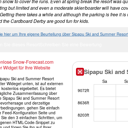
snow to cover the runs. Even at spring break the resort was quie
ting but limited and even a moderate skier/boarder will have cov
Getting there takes a while and although the parking is free it is 
d the Cardboard Derby are good fun for kids.
Sie hier um Ihre eigene Beurteilung über Sipapu Ski and Summer Reso
n Sie dieses Resort
Schreiben Sie eine Bewertung
enlose Snow-Forecast.com
r Widget für Ihre Website
ipapu Ski and Summer Resort
ter Wideget unten, ist auf externen
 kostenlos eigebettet. Es bietet
tägliche Zusammenfassung über
e Sipapu Ski and Summer Resort
evorhersage und derzeitige
rbedingungen. gehen Sie einfach
e Feed-Konfiguration Seite und
 Sie den 3 einfachen Schritten, um
igenen HTML-Code-Snippet zu
 und fügen Sie ihn auf Ihrer