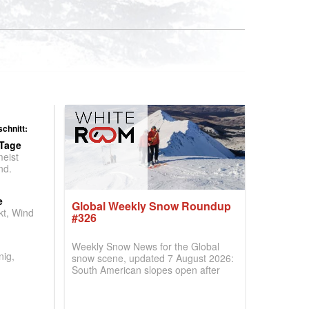
chnitt:
 Tage
meist
nd.
e
Global Weekly Snow Roundup
t, Wind
#326
Weekly Snow News for the Global
nig,
snow scene, updated 7 August 2026:
South American slopes open after
huge snowfalls, New Zealand posts
best conditions of season so far,
Australian areas open most terrain of