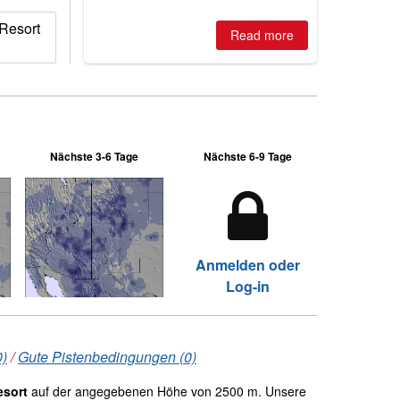
2026, northern hemisphere down to
two outdoor areas still open.
Resort
Read more
Nächste 3-6 Tage
Nächste 6-9 Tage
Anmelden oder
Log-in
0)
/
Gute Pistenbedingungen (0)
esort
auf der angegebenen Höhe von 2500 m. Unsere