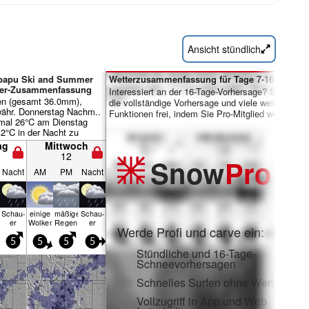
Ansicht stündlich
ipapu Ski and Summer
Wetterzusammenfassung für Tage 7-16:
ter-Zusammenfassung
Interessiert an der 16-Tage-Vorhersage? Schalten 
en (gesamt 36.0mm),
die vollständige Vorhersage und viele weitere
währ. Donnerstag Nachm..
Funktionen frei, indem Sie Pro-Mitglied werden.
mal 26°C am Dienstag
2°C in der Nacht zu
er Wind bleibt meist
ag
Mittwoch
12
Snow
Pro
Nacht
AM
PM
Nacht
Schau­
einige
mäßiger
Schau­
er
Wolken
Regen
er
Werde Profi und carve ein:
5
5
5
5
Stündliche und 16-Tage-
Schneevorhersagen
Schnelles Surfen ohne Werbung
Vollzugriff in App und Web