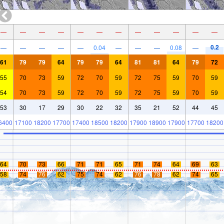
—
—
—
—
—
—
—
—
—
—
—
—
0.2
—
—
—
—
—
0.04
—
—
—
0.08
—
61
79
79
64
79
79
64
81
81
64
79
72
55
70
73
59
72
70
59
72
75
59
70
59
54
70
73
59
72
70
59
72
75
59
70
59
53
30
17
29
30
22
32
35
21
52
44
45
6400
17100
18200
17700
17400
18500
18200
17900
18900
17900
17700
18200
64
70
73
66
71
71
65
71
74
64
69
63
58
74
76
62
75
74
62
76
78
62
74
65