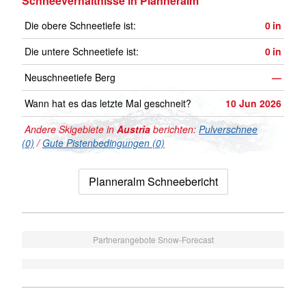
Schneeverhältnisse in Planneralm
Die obere Schneetiefe ist:
0
in
Die untere Schneetiefe ist:
0
in
Neuschneetiefe Berg
—
Wann hat es das letzte Mal geschneit?
10 Jun 2026
Andere Skigebiete in
Austria
berichten:
Pulverschnee
(0)
/
Gute Pistenbedingungen (0)
Planneralm Schneebericht
Partnerangebote Snow-Forecast