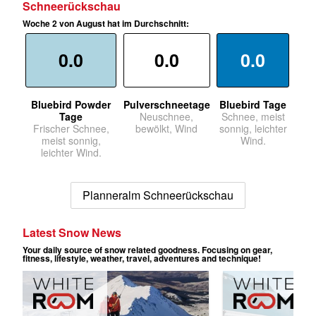
Schneerückschau
Woche 2 von August hat im Durchschnitt:
0.0
0.0
0.0
Bluebird Powder
Pulverschneetage
Bluebird Tage
Tage
Neuschnee,
Schnee, meist
Frischer Schnee,
bewölkt, Wind
sonnig, leichter
meist sonnig,
Wind.
leichter Wind.
Planneralm Schneerückschau