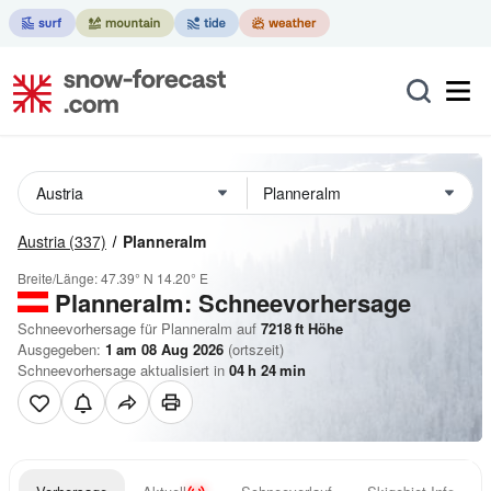
Austria
(337)
Planneralm
Breite/Länge:
47.39° N
14.20° E
Planneralm: Schneevorhersage
Schneevorhersage für Planneralm auf
7218
ft
Höhe
Ausgegeben:
1 am 08 Aug 2026
(ortszeit)
Schneevorhersage aktualisiert in
04
h
24
min