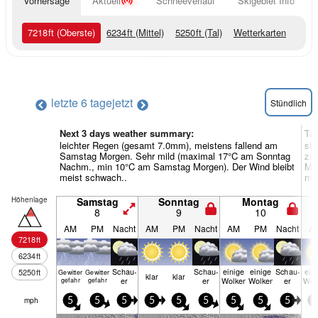
Vorhersage
Aktuell
Schneeverlauf
Skigebiet Info
7218
ft
(Oberste)
6234
ft
(Mittel)
5250
ft
(Tal)
Wetterkarten
letzte 6 tage
jetzt
Stündlich
Next 3 days weather summary:
Ta
leichter Regen (gesamt 7.0mm), meistens fallend am
sta
Samstag Morgen. Sehr mild (maximal 17°C am Sonntag
zu 
Nachm., min 10°C am Samstag Morgen). Der Wind bleibt
Mor
meist schwach..
mei
Höhenlage
Samstag
Sonntag
Montag
8
9
10
AM
PM
Nacht
AM
PM
Nacht
AM
PM
Nacht
A
7218
ft
6234
ft
Schau­
Schau­
einige
einige
Schau­
ein
5250
ft
Gewitter
Gewitter
klar
klar
er
er
Wolken
Wolken
er
Wol
gefahr
gefahr
mph
5
5
5
5
5
5
5
5
5
5