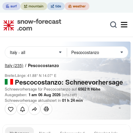
Italy
(235)
Pescocostanzo
Breite/Länge:
41.88° N
14.07° E
Pescocostanzo: Schneevorhersage
Schneevorhersage für Pescocostanzo auf
6562
ft
Höhe
Ausgegeben:
1 am 06 Aug 2026
(ortszeit)
Schneevorhersage aktualisiert in
01
h
24
min