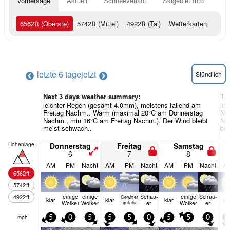
Vorhersage
Aktuell
Schneeverlauf
Skigebiet Info
6562
ft
(Oberste)
5742
ft
(Mittel)
4922
ft
(Tal)
Wetterkarten
letzte 6 tage
jetzt
Stündlich
Next 3 days weather summary:
Ta
leichter Regen (gesamt 4.0mm), meistens fallend am
lei
Freitag Nachm.. Warm (maximal 20°C am Donnerstag
Na
Nachm., min 16°C am Freitag Nachm.). Der Wind bleibt
Nac
meist schwach..
ble
Höhenlage
Donnerstag
Freitag
Samstag
6
7
8
AM
PM
Nacht
AM
PM
Nacht
AM
PM
Nacht
A
6562
ft
5742
ft
einige
einige
Schau­
einige
Schau­
4922
ft
Gewitter
klar
klar
klar
kl
Wolken
Wolken
er
Wolken
er
gefahr
mph
5
0
5
5
5
0
5
5
0
5