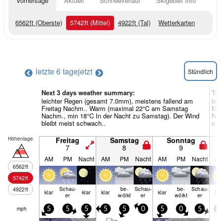
Vorhersage
Aktuell
Schneeverlauf
Skigebiet Info
6562
ft
(Oberste)
5742
ft
(Mittel)
4922
ft
(Tal)
Wetterkarten
letzte 6 tage
jetzt
Stündlich
Next 3 days weather summary:
Ta
leichter Regen (gesamt 7.0mm), meistens fallend am
lei
Freitag Nachm.. Warm (maximal 22°C am Samstag
Mo
Nachm., min 18°C In der Nacht zu Samstag). Der Wind
Nac
bleibt meist schwach..
mei
Höhenlage
Freitag
Samstag
Sonntag
7
8
9
AM
PM
Nacht
AM
PM
Nacht
AM
PM
Nacht
A
6562
ft
5742
ft
Schau­
be­
Schau­
be­
Schau­
4922
ft
klar
klar
klar
klar
kl
er
wölkt
er
wölkt
er
mph
5
5
5
5
5
0
5
0
5
5