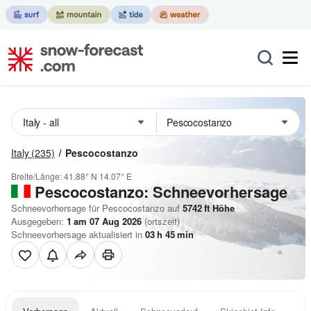
Italy
(235)
Pescocostanzo
Breite/Länge:
41.88° N
14.07° E
Pescocostanzo: Schneevorhersage
Schneevorhersage für Pescocostanzo auf
5742
ft
Höhe
Ausgegeben:
1 am 07 Aug 2026
(ortszeit)
Schneevorhersage aktualisiert in
03
h
45
min