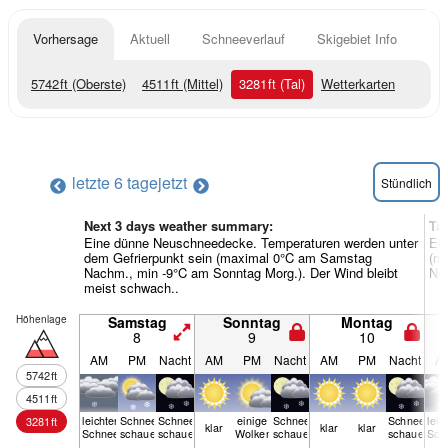
Vorhersage
Aktuell
Schneeverlauf
Skigebiet Info
5742
ft
(Oberste)
4511
ft
(Mittel)
3281
ft
(Tal)
Wetterkarten
letzte 6 tage
jetzt
Stündlich
Next 3 days weather summary:
Ta
Eine dünne Neuschneedecke. Temperaturen werden unter
Ei
dem Gefrierpunkt sein (maximal 0°C am Samstag
(ma
Nachm., min -9°C am Sonntag Morg.). Der Wind bleibt
Nac
meist schwach..
Höhenlage
Samstag
Sonntag
Montag
8
9
10
AM
PM
Nacht
AM
PM
Nacht
AM
PM
Nacht
A
5742
ft
4511
ft
leichter
Schnee­
Schnee­
einige
Schnee­
Schnee­
leic
3281
ft
klar
klar
klar
Schnee
schauer
schauer
Wolken
schauer
schauer
Sch