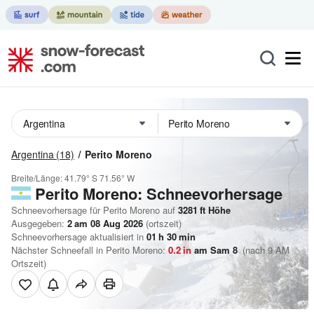
Argentina
(18)
Perito Moreno
Breite/Länge:
41.79° S
71.56° W
Perito Moreno: Schneevorhersage
Schneevorhersage für Perito Moreno auf
3281
ft
Höhe
Ausgegeben:
2 am 08 Aug 2026
(ortszeit)
Schneevorhersage aktualisiert in
01
h
30
min
Nächster Schneefall in Perito Moreno:
0.2
in
am Sam 8
(nach 9 AM
Ortszeit)