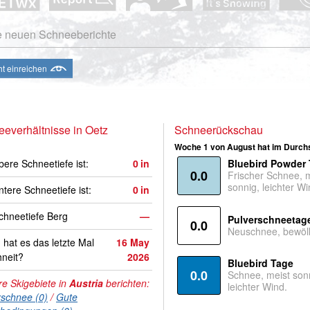
e neuen Schneeberichte
ht einreichen
everhältnisse in Oetz
Schneerückschau
Woche 1 von August hat im Durchs
bere Schneetiefe ist:
0
in
Bluebird Powder
0.0
Frischer Schnee, 
sonnig, leichter Wi
ntere Schneetiefe ist:
0
in
hneetiefe Berg
—
Pulverschneetag
0.0
Neuschnee, bewölk
hat es das letzte Mal
16 May
neit?
2026
Bluebird Tage
0.0
Schnee, meist son
e Skigebiete in
Austria
berichten:
leichter Wind.
rschnee (0)
/
Gute