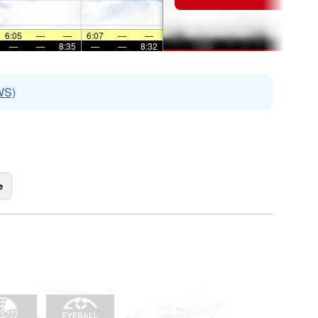
6:05
—
—
6:07
—
—
—
—
8:35
—
—
8:32
WS)
e