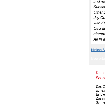
and no 
Subsis
Other p
day Oe
with K
Oetz it
aforem
All in 
Klicken 
Bewerte
Kost
Wette
Das Oe
auf ex
Es bie
Zusam
Schne