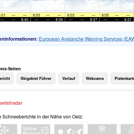
6:01
—
—
6:03
—
—
6:03
—
—
6:05
—
—
—
—
8:40
—
—
8:39
—
—
8:37
—
—
8:37
eninformationen:
European Avalanche Warning Services (EA
Oetz-Seiten
richt
Skigebiet Führer
Verlauf
Webcams
Pistenkart
efallradar
e Schneeberichte in der Nähe von Oetz: