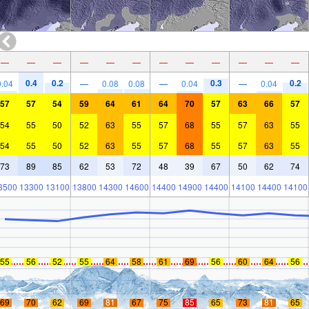
—
—
—
—
—
—
—
—
—
—
—
—
0.4
0.2
0.3
0.2
0.04
—
0.08
0.08
—
0.04
—
0.04
57
57
54
59
64
61
64
70
57
63
66
57
54
55
50
52
63
55
57
68
55
57
63
55
54
55
50
52
63
55
57
68
55
57
63
55
73
89
85
62
53
72
48
39
67
50
62
74
3500
13300
13100
13800
14300
14600
14400
14900
14400
14100
14400
14100
55
56
52
55
64
58
61
69
56
60
64
56
69
70
62
69
81
67
75
85
65
73
81
65