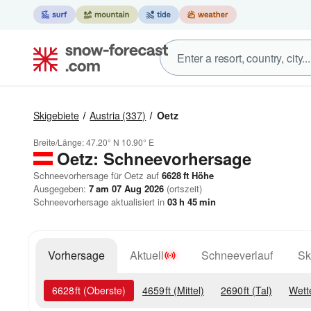
Skigebiete
Austria
(337)
Oetz
Breite/Länge:
47.20° N
10.90° E
Oetz: Schneevorhersage
Schneevorhersage für Oetz auf
6628
ft
Höhe
Ausgegeben:
7 am 07 Aug 2026
(ortszeit)
Schneevorhersage aktualisiert in
03
h
45
min
Vorhersage
Aktuell
Schneeverlauf
Sk
6628
ft
(Oberste)
4659
ft
(Mittel)
2690
ft
(Tal)
Wett