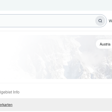
W
igebiet Info
erkarten