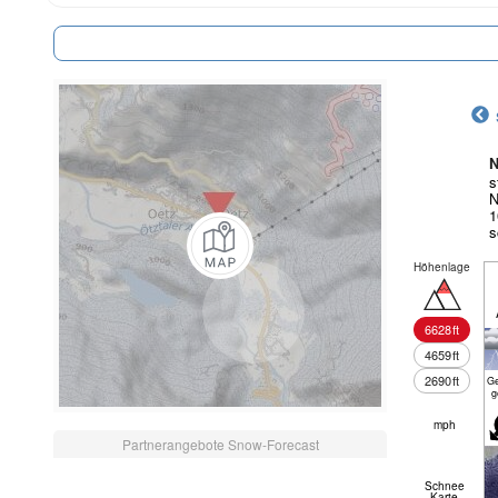
N
s
N
1
s
Höhenlage
6628
ft
4659
ft
2690
ft
Ge
g
mph
Partnerangebote Snow-Forecast
Schnee
Karte