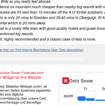
Brits so you really feel abroad.
tence on mountain much cheaper than nearby big resorts with n
luses are it's less than 10 minutes off the A12 Inntlal autobahn 
tz is only 25 mins to Soelden and 35/40 mins to Obergurgl, St An
uhtai which is 20 mins away.
sef is a lovely little town with good quality hotels and guest ho
entioned big resorts.
all, highly recommended and a classic case of less is more.
Sie hier um Ihre eigene Beurteilung über Oetz abzugeben
n Sie dieses Resort
Schreiben Sie eine Bewertung
enlose Snow-Forecast.com
r Widget für Ihre Website
tz Skiwetter Wideget unten, ist
ternen Seiten kostenlos eigebettet.
tet eine tägliche
menfassung über unsere Oetz
evorhersage und derzeitige