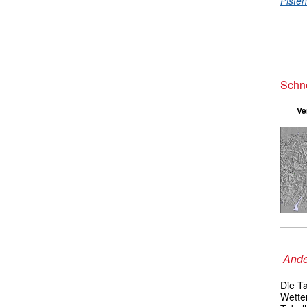
Piste
Schn
Ve
Ande
Die T
Wetter