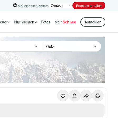
Premium erhalten
Maßeinheiten ändern
etter
Nachrichten
Fotos
Mein
Schnee
Anmelden