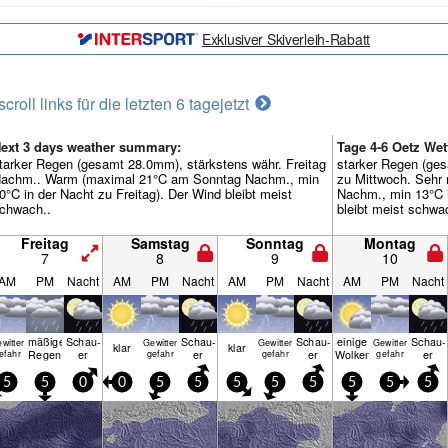
Exklusiver Skiverleih-Rabatt
scroll links für die letzten 6 tage
jetzt
ext 3 days weather summary:
Tage 4-6 Oetz We
tarker Regen (gesamt 28.0mm), stärkstens währ. Freitag
starker Regen (ges
achm.. Warm (maximal 21°C am Sonntag Nachm., min
zu Mittwoch. Sehr
0°C in der Nacht zu Freitag). Der Wind bleibt meist
Nachm., min 13°C 
chwach..
bleibt meist schwa
Freitag
Samstag
Sonntag
Montag
7
8
9
10
AM
PM
Nacht
AM
PM
Nacht
AM
PM
Nacht
AM
PM
Nacht
mäßiger
Schau­
Schau­
Schau­
einige
Schau­
witter
Gewitter
Gewitter
Gewitter
klar
klar
Regen
er
er
er
Wolken
er
efahr
gefahr
gefahr
gefahr
5
5
0
0
5
5
5
5
5
5
5
5