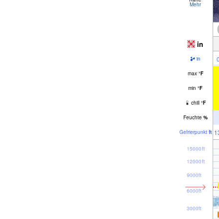
Mehr
in
in
max
°
F
min
°
F
chill
°
F
Feuchte
%
1
Gefrier­punkt
ft
15000ft
12000ft
9000ft
6000ft
3000ft