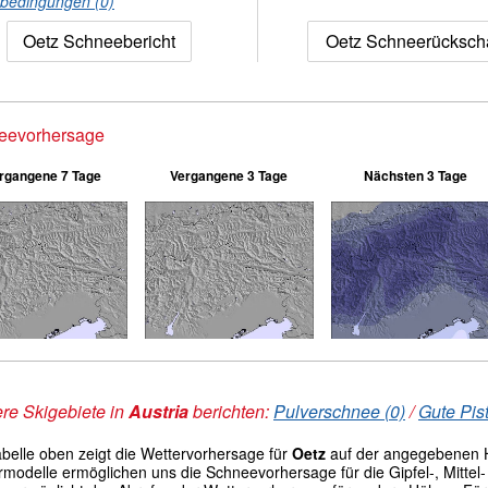
nbedingungen (0)
Oetz Schneebericht
Oetz Schneerücksch
eevorhersage
rgangene 7 Tage
Vergangene 3 Tage
Nächsten 3 Tage
re Skigebiete in
Austria
berichten:
Pulverschnee (0)
/
Gute Pis
abelle oben zeigt die Wettervorhersage für
Oetz
auf der angegebenen 
modelle ermöglichen uns die Schneevorhersage für die Gipfel-, Mittel- 