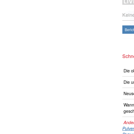
Kein
Beric
Schne
Die o
Die u
Neusc
Wann 
gesch
Ander
Pulve