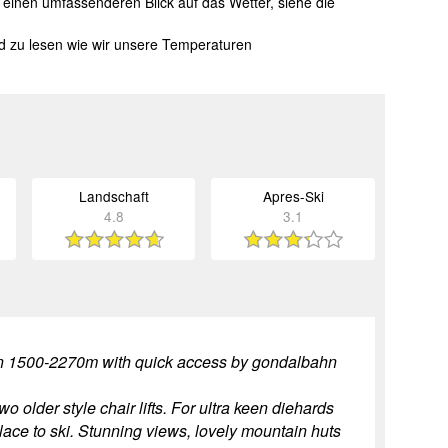
einen umfassenderen Blick auf das Wetter, siehe die
nd zu lesen wie wir unsere Temperaturen
Landschaft
Apres-Ski
4.8
3.1
ween 1500-2270m with quick access by gondalbahn
wo older style chair lifts. For ultra keen diehards
 place to ski. Stunning views, lovely mountain huts