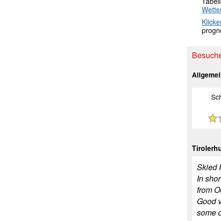
Tabel
Wette
Klicke
progno
Besuche
Allgeme
Sc
Tirolerh
Skied H
In sho
from O
Good va
some of