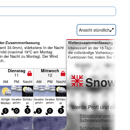
Ansicht stündlich
tter-Zusammenfassung
Wetterzusammenfassung für Tage 
amt 33.0mm), stärkstens In der Nacht
Interessiert an der 16-Tage-Vorhersa
 mild (maximal 19°C am Montag
die vollständige Vorhersage und viele
in der Nacht zu Montag). Der Wind
Funktionen frei, indem Sie Pro-Mitgl
ch..
Dienstag
Mittwoch
11
12
Snow
Pr
AM
PM
Nacht
AM
PM
Nacht
einige
Schau­
Schau­
Gewitter
Gewitter
Gewitter
Wolken
er
er
gefahr
gefahr
gefahr
Werde Profi und carve ei
5
0
5
5
0
5
Stündliche und 16-Tage-
Schneevorhersagen
Schnelles Surfen ohne