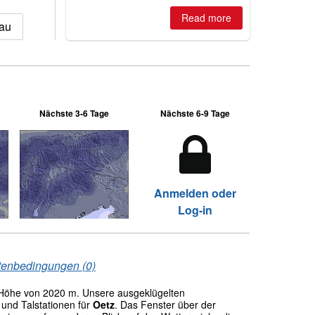
is simple: book now or wait, and
where are the best odds?
Read more
au
Nächste 3-6 Tage
Nächste 6-9 Tage
Anmelden oder
Log-in
tenbedingungen (0)
Höhe von 2020 m. Unsere ausgeklügelten
und Talstationen für
Oetz
. Das Fenster über der