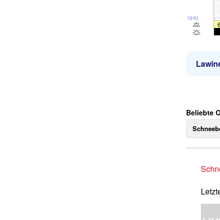
NHN
Lawin
Beliebte 
Schneebe
Schne
Letzt