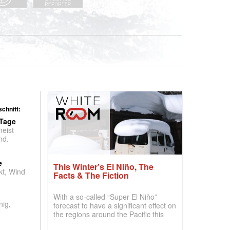
chnitt:
 Tage
meist
nd.
e
This Winter’s El Niño, The
t, Wind
Facts & The Fiction
With a so-called “Super El Niño”
nig,
forecast to have a significant effect on
the regions around the Pacific this
winter, the question skiers are asking