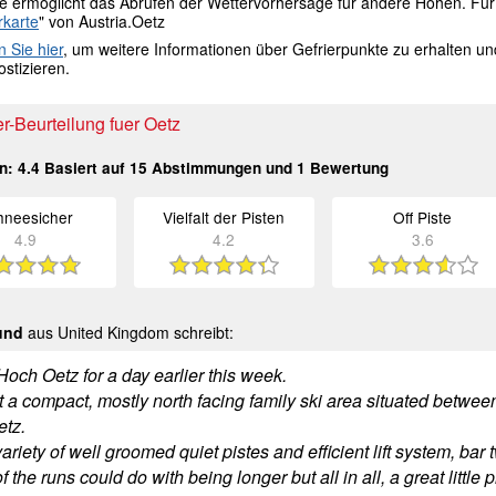
le ermöglicht das Abrufen der Wettervorhersage für andere Höhen. Für 
rkarte
" von Austria.Oetz
n Sie hier
, um weitere Informationen über Gefrierpunkte zu erhalten u
stizieren.
r-Beurteilung fuer Oetz
in:
4.4
Basiert auf
15
Abstimmungen und
1
Bewertung
hneesicher
Vielfalt der Pisten
Off Piste
4.9
4.2
3.6
und
aus United Kingdom schreibt:
och Oetz for a day earlier this week.
rt a compact, mostly north facing family ski area situated bet
etz.
riety of well groomed quiet pistes and efficient lift system, bar t
 the runs could do with being longer but all in all, a great little