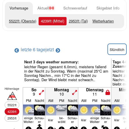
Vorhersage
Aktuell
Schneeverlauf
Skigebiet Info
5522
ft
(Oberste)
4239
ft
(Mittel)
2953
ft
(Tal)
Wetterkarten
letzte 6 tage
jetzt
Stündlich
Next 3 days weather summary:
Tage 4-6
Zusamme
leichter Regen (gesamt 6.0mm), meistens fallend
in der Nacht zu Sonntag. Warm (maximal 25°C am
leichter 
Sonntag Nachm., min 17°C in der Nacht zu
Nacht zu 
Sonntag). Der Wind bleibt meist schwach..
Nachm., m
bleibt me
Höhenlage
So
Montag
Dienstag
Mitt
9
10
11
1
PM
Nacht
AM
PM
Nacht
AM
PM
Nacht
AM
P
5522
ft
4239
ft
einige
Schau­
be­
Schau­
einige
Schau­
2953
ft
Gewi
klar
klar
klar
Wolken
er
wölkt
er
Wolken
er
gef