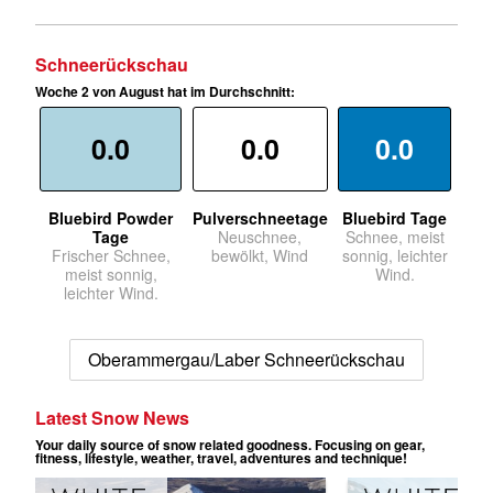
Schneerückschau
Woche 2 von August hat im Durchschnitt:
0.0
0.0
0.0
Bluebird Powder
Pulverschneetage
Bluebird Tage
Tage
Neuschnee,
Schnee, meist
Frischer Schnee,
bewölkt, Wind
sonnig, leichter
meist sonnig,
Wind.
leichter Wind.
Oberammergau/Laber Schneerückschau