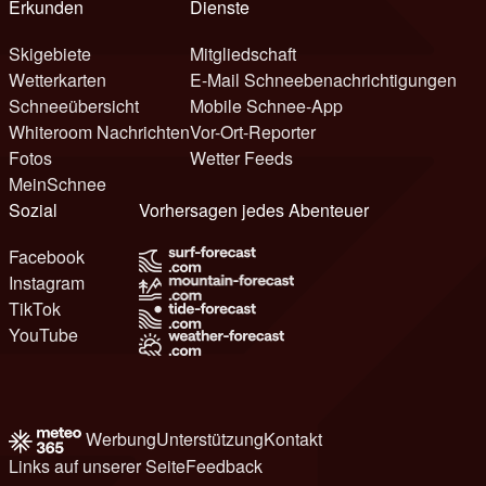
Erkunden
Dienste
Skigebiete
Mitgliedschaft
Wetterkarten
E-Mail Schneebenachrichtigungen
Schneeübersicht
Mobile Schnee-App
Whiteroom Nachrichten
Vor-Ort-Reporter
Fotos
Wetter Feeds
MeinSchnee
Sozial
Vorhersagen jedes Abenteuer
Facebook
Instagram
TikTok
YouTube
Werbung
Unterstützung
Kontakt
Links auf unserer Seite
Feedback