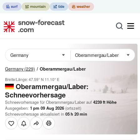
Germany
(229)
Oberammergau/Laber
Breite/Länge:
47.59° N
11.10° E
Oberammergau/Laber:
Schneevorhersage
Schneevorhersage für Oberammergau/Laber auf
4239
ft
Höhe
Ausgegeben:
1 pm 09 Aug 2026
(ortszeit)
Schneevorhersage aktualisiert in
05
h
20
min