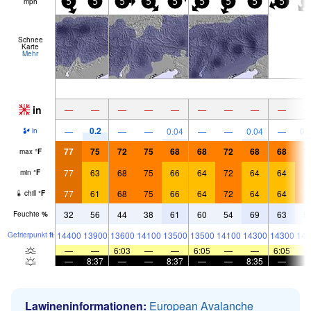
mph
5
5
5
5
5
5
5
5
5
5
Schnee
Karte
Mehr
in
—
—
—
—
—
—
—
—
—
0.2
—
—
—
0.04
—
—
0.04
—
0.
in
77
75
72
75
68
68
72
68
68
7
max
°
F
77
63
68
75
66
64
72
64
64
7
min
°
F
77
61
68
75
66
64
72
64
64
7
chill
°
F
32
56
44
38
61
60
54
69
63
5
Feuchte
%
14400
13900
13600
14100
13500
13500
14100
14300
14300
146
Gefrier­punkt
ft
—
—
6:03
—
—
6:05
—
—
6:05
—
8:37
—
—
8:37
—
—
8:35
—
Lawineninformationen:
European Avalanche