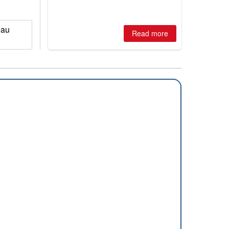
best conditions of season so far,
Australian areas open most terrain of
2026, northern hemisphere down to
two outdoor areas still open.
nau
Read more