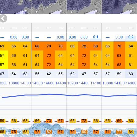
—
—
—
—
—
—
—
—
—
—
—
—
0.1
0.2
—
0.08
0.08
—
—
0.08
0.08
0.08
—
0.08
61
66
64
68
73
70
66
72
68
66
70
64
57
66
61
64
72
64
64
72
64
64
68
61
57
66
61
64
72
64
64
72
64
64
68
61
67
54
68
55
42
55
62
47
57
57
59
63
3300
13800
14300
14300
14600
14400
13900
14400
14100
13800
14100
14300
59
66
63
66
73
67
65
72
66
65
69
63
65
75
63
72
82
67
70
80
67
71
77
64