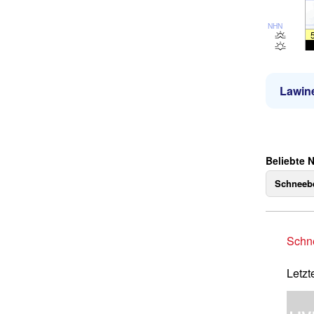
NHN
Lawin
Beliebte 
Schneebe
Schne
Letzt