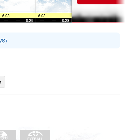
6:03
—
—
6:03
—
—
—
—
8:29
—
—
8:28
WS)
e