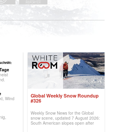
chnitt:
 Tage
meist
nd.
e
Global Weekly Snow Roundup
t, Wind
#326
Weekly Snow News for the Global
nig,
snow scene, updated 7 August 2026:
South American slopes open after
huge snowfalls, New Zealand posts