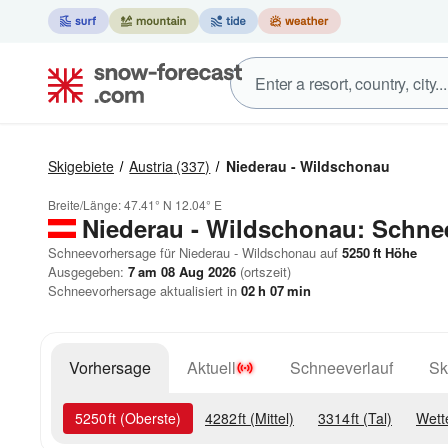
Skigebiete
Austria
(337)
Niederau - Wildschonau
Breite/Länge:
47.41° N
12.04° E
Niederau - Wildschonau: Schne
Schneevorhersage für Niederau - Wildschonau auf
5250
ft
Höhe
Ausgegeben:
7 am 08 Aug 2026
(ortszeit)
Schneevorhersage aktualisiert in
02
h
07
min
Vorhersage
Aktuell
Schneeverlauf
Sk
5250
ft
(Oberste)
4282
ft
(Mittel)
3314
ft
(Tal)
Wett