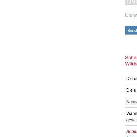
Kein
Beric
Schne
Wild
Die o
Die u
Neusc
Wann 
gesch
Ander