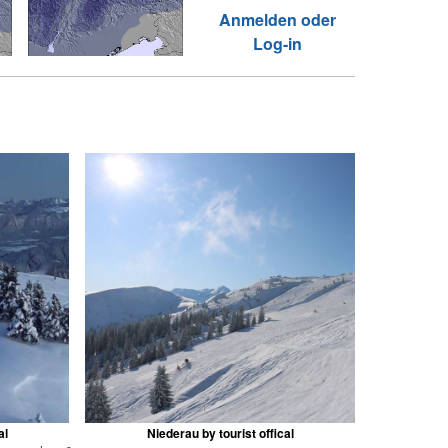
Anmelden oder
Log-in
al
Niederau by tourist offical