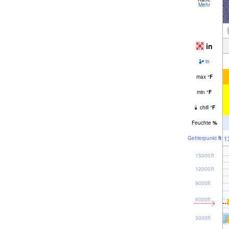
Mehr
in
in
max
°
F
min
°
F
chill
°
F
Feuchte
%
1
Gefrier­punkt
ft
15000ft
12000ft
9000ft
6000ft
3000ft