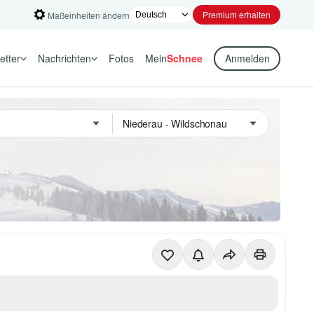
Premium erhalten
Maßeinheiten ändern
etter
Nachrichten
Fotos
Mein
Schnee
Anmelden