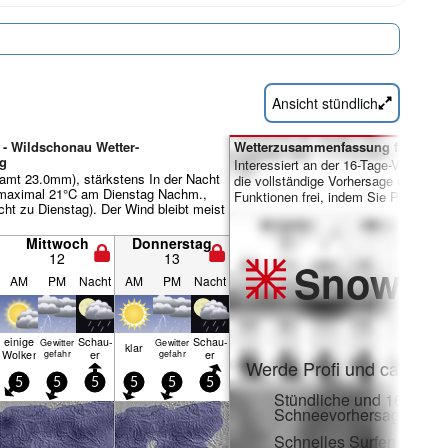
Ansicht stündlich
 - Wildschonau Wetter-
Wetterzusammenfassung für Tage 
g
Interessiert an der 16-Tage-Vorhersa
amt 23.0mm), stärkstens In der Nacht
die vollständige Vorhersage und viele
(maximal 21°C am Dienstag Nachm.,
Funktionen frei, indem Sie Pro-Mitgl
cht zu Dienstag). Der Wind bleibt meist
Mittwoch
Donnerstag
12
13
Snow
Pr
AM
PM
Nacht
AM
PM
Nacht
einige
Schau­
Schau­
Gewitter
Gewitter
klar
Wolken
er
er
gefahr
gefahr
Werde Profi und carve ei
5
5
5
5
5
5
Stündliche und 16-Tage-
Schneevorhersagen
Schnelles Surfen ohne