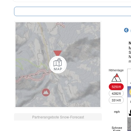
N
M
S
N
m
Höhenlage
5250
ft
4282
ft
3314
ft
mph
Partnerangebote Snow-Forecast
Schnee
Karte