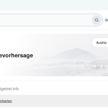
W
evorhersage
igebiet Info
erkarten