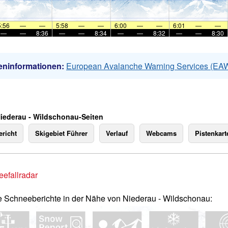
5:56
—
—
5:58
—
—
6:00
—
—
6:01
—
—
—
—
8:36
—
—
8:34
—
—
8:32
—
—
8:30
eninformationen:
European Avalanche Warning Services (EA
Niederau - Wildschonau-Seiten
richt
Skigebiet Führer
Verlauf
Webcams
Pistenkart
efallradar
e Schneeberichte in der Nähe von Niederau - Wildschonau: