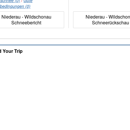
rschnee (0)
/
Gute
nbedingungen (0)
Niederau - Wildschonau
Niederau - Wildscho
Schneebericht
Schneerückschau
d Your Trip