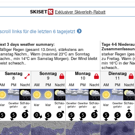
Exklusiver Skiverleih-Rabatt
scroll links für die letzten 6 tage
jetzt
ext 3 days weather summary:
Tage 4-6 Niederau
Zusammenfassun
äßiger Regen (gesamt 13.0mm), stärkstens am
amstag Nachm.. Warm (maximal 23°C am Sonntag
starker Regen (ges
achm., min 14°C am Samstag Morgen). Der Wind bleibt
zu Freitag. Warm 
eist schwach..
min 16°C in der Na
schwach..
Samstag
Sonntag
Montag
Dienstag
8
9
10
11
AM
PM
Nacht
AM
PM
Nacht
AM
PM
Nacht
AM
PM
Nacht
Schau­
Schau­
Schau­
Schau­
Gewitter
Gewitter
Gewitter
Gewitter
klar
klar
klar
klar
er
er
er
er
gefahr
gefahr
gefahr
gefahr
5
5
5
0
5
5
5
5
5
5
5
5