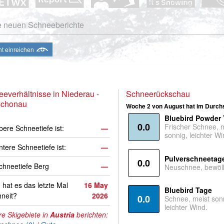
e neuen Schneeberichte
ht einreichen
everhältnisse in Niederau -
Schneerückschau
schonau
Woche 2 von August hat im Durchs
Bluebird Powder
0.0
Frischer Schnee, 
bere Schneetiefe ist:
—
sonnig, leichter Wi
ntere Schneetiefe ist:
—
Pulverschneetag
0.0
hneetiefe Berg
—
Neuschnee, bewölk
hat es das letzte Mal
16 May
Bluebird Tage
neit?
2026
0.0
Schnee, meist son
leichter Wind.
e Skigebiete in
Austria
berichten: