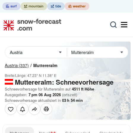
Austria
(337)
Muttereralm
Breite/Länge:
47.23° N
11.38° E
Muttereralm: Schneevorhersage
Schneevorhersage für Muttereralm auf
4511
ft
Höhe
Ausgegeben:
7 pm 06 Aug 2026
(ortszeit)
Schneevorhersage aktualisiert in
03
h
54
min