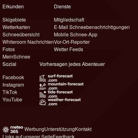
Erkunden
Dienste
Skigebiete
Mitgliedschaft
Wetterkarten
E-Mail Schneebenachrichtigungen
Schneeübersicht
Mobile Schnee-App
Whiteroom Nachrichten
Vor-Ort-Reporter
Fotos
Wetter Feeds
MeinSchnee
Sozial
Vorhersagen jedes Abenteuer
Facebook
Instagram
TikTok
YouTube
Werbung
Unterstützung
Kontakt
Links auf unserer Seite
Feedback