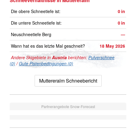
Schneeverhältnisse in Muttereralm
Die obere Schneetiefe ist:
0
in
Die untere Schneetiefe ist:
0
in
Neuschneetiefe Berg
—
Wann hat es das letzte Mal geschneit?
18 May 2026
Andere Skigebiete in
Austria
berichten:
Pulverschnee
(0)
/
Gute Pistenbedingungen (0)
Muttereralm Schneebericht
Partnerangebote Snow-Forecast