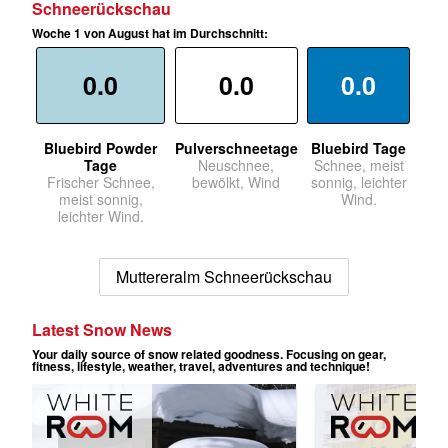
Schneerückschau
Woche 1 von August hat im Durchschnitt:
0.0
0.0
0.0
Bluebird Powder
Pulverschneetage
Bluebird Tage
Tage
Neuschnee,
Schnee, meist
Frischer Schnee,
bewölkt, Wind
sonnig, leichter
meist sonnig,
Wind.
leichter Wind.
Muttereralm Schneerückschau