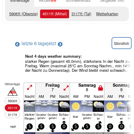
Vorhersage
Aktuell
Schneeverlauf
Skigebiet Info
5906
ft
(Oberste)
4511
ft
(Mittel)
3117
ft
(Tal)
Wetterkarten
letzte 6 tage
jetzt
Stündlich
Next 4 days weather summary:
starker Regen (gesamt 45.0mm), stärkstens In der Nacht zu
Freitag. Warm (maximal 25°C am Sonntag Nachm., min 14°C i
der Nacht zu Donnerstag). Der Wind bleibt meist schwach..
Höhenlage
Freitag
Samstag
Sonntag
7
8
9
Nacht
AM
PM
Nacht
AM
PM
Nacht
AM
PM
Nac
5906
ft
4511
ft
starker
Schau­
Schau­
Schau­
star
3117
ft
Gewitter
Gewitter
Gewitter
klar
klar
Regen
er
er
er
Reg
gefahr
gefahr
gefahr
mph
5
5
5
0
5
5
5
0
0
5