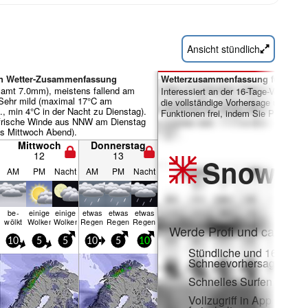
Ansicht stündlich
en Wetter-Zusammenfassung
Wetterzusammenfassung für Tage 
samt 7.0mm), meistens fallend am
Interessiert an der 16-Tage-Vorhersa
Sehr mild (maximal 17°C am
die vollständige Vorhersage und viele
 min 4°C in der Nacht zu Dienstag).
Funktionen frei, indem Sie Pro-Mitgl
frische Winde aus NNW am Dienstag
bis Mittwoch Abend).
Mittwoch
Donnerstag
12
13
Snow
Pr
AM
PM
Nacht
AM
PM
Nacht
be­
einige
einige
etwas
etwas
etwas
wölkt
Wolken
Wolken
Regen
Regen
Regen
Werde Profi und carve ei
10
5
5
10
5
10
Stündliche und 16-Tage-
Schneevorhersagen
Schnelles Surfen ohne
Vollzugriff in App und 