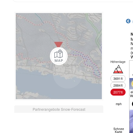
N
M
N
m
(
W
Höhenlage
3691
ft
2884
ft
e
2077
ft
W
mph
Partnerangebote Snow-Forecast
Schnee
Karte