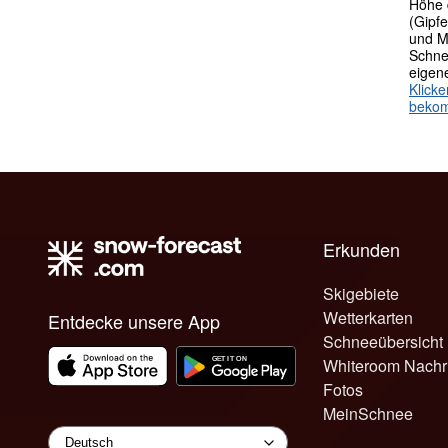
Höhe 
(Gipfe
und M
Schne
eigen
Klick
beko
Erkunden
Skigebiete
Wetterkarten
Entdecke unsere App
Schneeübersicht
Whiteroom Nachr
Fotos
MeinSchnee