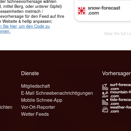
der Schneevorhersage wählen
l, mittel Berg, oder unterer Gipfel)
esseinheiten metrisch /
evorhersage für den Feed auf Ihre
e Website & hellip anpassen;
en Sie hier, um den Code zu
mmen.
View the full 
Dienste
Vorhersagen
Mitgliedschaft
E-Mail Schneebenachrichtigungen
Mobile Schnee-App
ichten
Vor-Ort-Reporter
Wetter Feeds