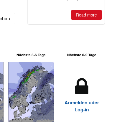
huge snowfalls, New Zealand posts
best conditions of season so far,
Australian areas open most terrain of
Read more
schau
2026, northern hemisphere down to
two outdoor areas still open.
Nächste 3-6 Tage
Nächste 6-9 Tage
Anmelden oder
Log-in