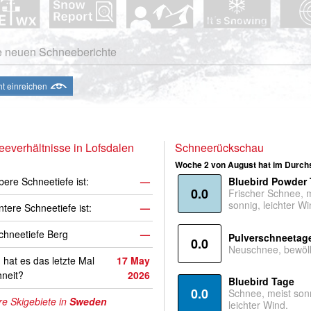
e neuen Schneeberichte
ht einreichen
everhältnisse in Lofsdalen
Schneerückschau
Woche 2 von August hat im Durchs
bere Schneetiefe ist:
—
Bluebird Powder
0.0
Frischer Schnee, 
sonnig, leichter Wi
ntere Schneetiefe ist:
—
hneetiefe Berg
—
Pulverschneetag
0.0
Neuschnee, bewölk
hat es das letzte Mal
17 May
neit?
2026
Bluebird Tage
0.0
Schnee, meist son
e Skigebiete in
Sweden
leichter Wind.