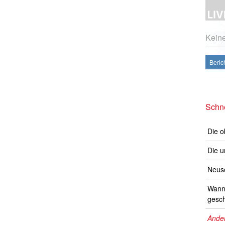
Kein
Beric
Schne
Die o
Die u
Neusc
Wann 
gesch
Ander