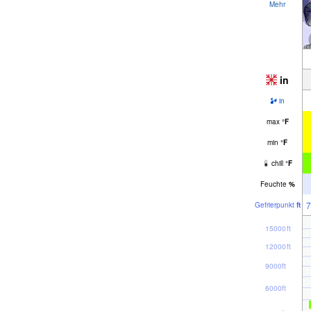
Mehr
in
in
max
°
F
min
°
F
chill
°
F
Feuchte
%
7
Gefrier­punkt
ft
15000ft
12000ft
9000ft
6000ft