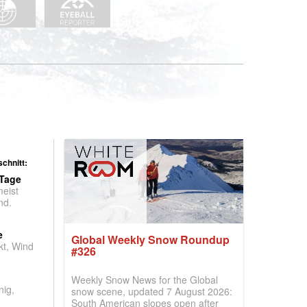
chnitt:
 Tage
meist
nd.
e
Global Weekly Snow Roundup
t, Wind
#326
Weekly Snow News for the Global
nig,
snow scene, updated 7 August 2026:
South American slopes open after