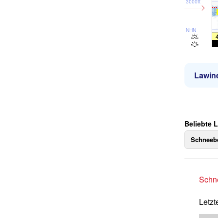
3000ft
NHN
Lawin
Beliebte 
Schneebe
Schne
Letzt