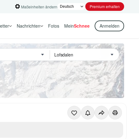
Premium erhalten
Maßeinheiten ändern
etter
Nachrichten
Fotos
Mein
Schnee
Anmelden