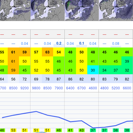
—
—
—
—
—
—
—
—
—
—
—
—
0.2
0.1
—
—
0.04
—
0.04
0.04
0.04
—
0.08
—
55
61
59
57
63
54
48
50
48
45
46
46
50
61
50
55
55
46
46
50
41
43
45
39
48
59
45
52
50
45
43
50
30
34
37
32
64
56
72
69
78
87
86
82
80
83
79
82
700
8500
9200
9800
8500
7900
6400
6700
4600
4800
5200
6600
46
53
51
51
51
46
41
43
37
37
38
38