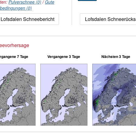
hten:
Pulverschnee (0)
/
Gute
nbedingungen (0)
Lofsdalen Schneebericht
Lofsdalen Schneerück
eevorhersage
rgangene 7 Tage
Vergangene 3 Tage
Nächsten 3 Tage