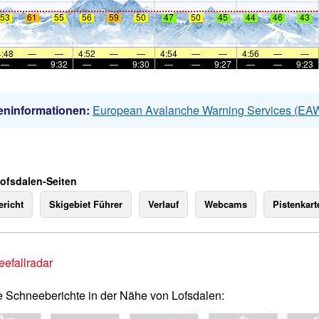
53
61
55
56
59
50
47
50
45
44
46
43
4:48
—
—
4:52
—
—
4:54
—
—
4:56
—
—
—
—
9:32
—
—
9:30
—
—
9:27
—
—
9:23
eninformationen:
European Avalanche Warning Services (EA
Lofsdalen-Seiten
richt
Skigebiet Führer
Verlauf
Webcams
Pistenkart
efallradar
e Schneeberichte in der Nähe von Lofsdalen: