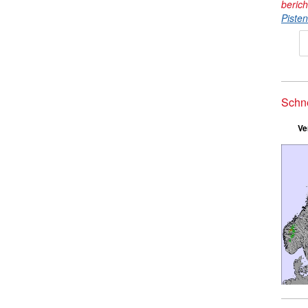
beric
Piste
Schn
Ve