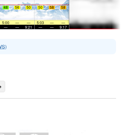
48
56
50
50
58
58
5:00
—
—
5:03
—
—
—
—
9:21
—
—
9:17
WS)
e