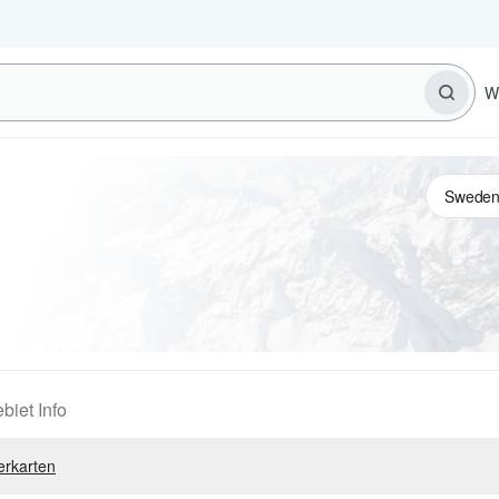
W
biet Info
erkarten