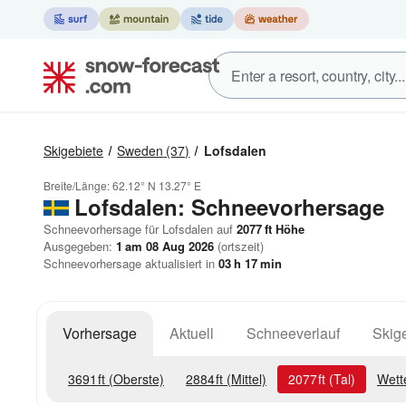
Skigebiete
Sweden
(37)
Lofsdalen
Breite/Länge:
62.12° N
13.27° E
Lofsdalen: Schneevorhersage
Schneevorhersage für Lofsdalen auf
2077
ft
Höhe
Ausgegeben:
1 am 08 Aug 2026
(ortszeit)
Schneevorhersage aktualisiert in
03
h
17
min
Vorhersage
Aktuell
Schneeverlauf
Skige
3691
ft
(Oberste)
2884
ft
(Mittel)
2077
ft
(Tal)
Wett