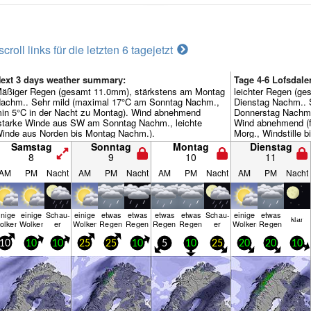
scroll links für die letzten 6 tage
jetzt
ext 3 days weather summary:
Tage 4-6 Lofsdal
äßiger Regen (gesamt 11.0mm), stärkstens am Montag
leichter Regen (ge
achm.. Sehr mild (maximal 17°C am Sonntag Nachm.,
Dienstag Nachm.. 
in 5°C in der Nacht zu Montag). Wind abnehmend
Donnerstag Nachm.,
starke Winde aus SW am Sonntag Nachm., leichte
Wind abnehmend (
inde aus Norden bis Montag Nachm.).
Morg., Windstille 
Samstag
Sonntag
Montag
Dienstag
8
9
10
11
AM
PM
Nacht
AM
PM
Nacht
AM
PM
Nacht
AM
PM
Nacht
inige
einige
Schau­
einige
etwas
etwas
etwas
etwas
Schau­
einige
etwas
klar
olken
Wolken
er
Wolken
Regen
Regen
Regen
Regen
er
Wolken
Regen
10
10
10
25
25
10
5
10
25
20
20
10