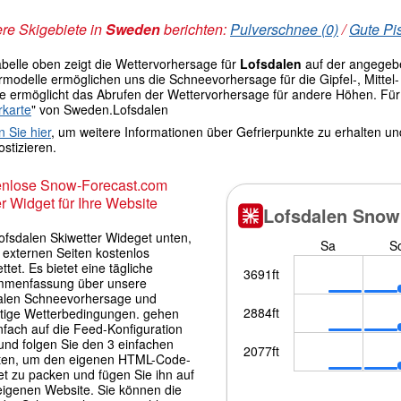
re Skigebiete in
Sweden
berichten:
Pulverschnee (0)
/
Gute Pi
abelle oben zeigt die Wettervorhersage für
Lofsdalen
auf der angegeb
modelle ermöglichen uns die Schneevorhersage für die Gipfel-, Mittel- 
le ermöglicht das Abrufen der Wettervorhersage für andere Höhen. Für 
rkarte
" von Sweden.Lofsdalen
n Sie hier
, um weitere Informationen über Gefrierpunkte zu erhalten u
stizieren.
enlose Snow-Forecast.com
r Widget für Ihre Website
ofsdalen Skiwetter Wideget unten,
f externen Seiten kostenlos
ttet. Es bietet eine tägliche
menfassung über unsere
alen Schneevorhersage und
itige Wetterbedingungen. gehen
nfach auf die Feed-Konfiguration
und folgen Sie den 3 einfachen
tten, um den eigenen HTML-Code-
et zu packen und fügen Sie ihn auf
 eigenen Website. Sie können die