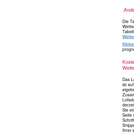
Ande
Die T
Wetter
Tabel
Wette
Klicke
progno
Kost
Wette
Das L
ist au
eigebe
Zusam
Lofsd
derze
Sie ei
Seite 
Schri
Snipp
Ihrer