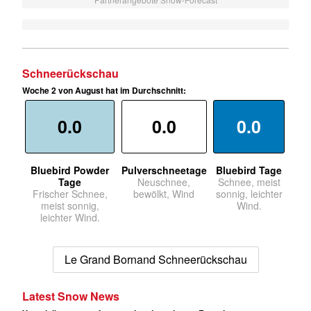
Schneerückschau
Woche 2 von August hat im Durchschnitt:
0.0
0.0
0.0
Bluebird Powder
Pulverschneetage
Bluebird Tage
Tage
Neuschnee,
Schnee, meist
Frischer Schnee,
bewölkt, Wind
sonnig, leichter
meist sonnig,
Wind.
leichter Wind.
Le Grand Bornand Schneerückschau