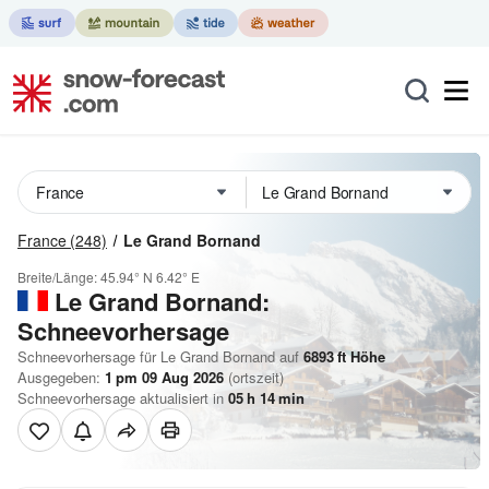
France
(248)
Le Grand Bornand
Breite/Länge:
45.94° N
6.42° E
Le Grand Bornand:
Schneevorhersage
Schneevorhersage für Le Grand Bornand auf
6893
ft
Höhe
Ausgegeben:
1 pm 09 Aug 2026
(ortszeit)
Schneevorhersage aktualisiert in
05
h
14
min