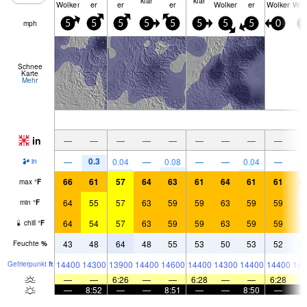
Wolken
er
er
er
Wolken
er
Wolken
Wol
mph
5
5
5
5
5
5
5
5
0
5
Schnee
Karte
Mehr
in
—
—
—
—
—
—
—
—
—
0.3
—
0.04
—
0.08
—
—
0.04
—
in
66
61
57
64
63
61
64
61
61
6
max
°
F
64
55
57
63
59
59
63
59
59
6
min
°
F
64
54
57
63
59
59
63
59
59
6
chill
°
F
43
48
64
48
55
53
50
53
52
5
Feuchte
%
14400
14300
13900
14400
14600
14400
14300
14400
14400
146
Gefrier­punkt
ft
—
—
6:26
—
—
6:28
—
—
6:28
—
8:52
—
—
8:51
—
—
8:50
—