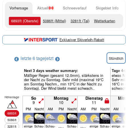
Vorhersage
Aktuell
Schneeverlauf
Skigebiet Info
6893
ft
(Oberste)
5086
ft
(Mittel)
3281
ft
(Tal)
Wetterkarten
Exklusiver Skiverleih-Rabatt
letzte 6 tage
jetzt
Stündlich
Next 3 days weather summary:
Tage 4-6
Mäßiger Regen (gesamt 12.0mm), stärkstens in
etwas Nie
der Nacht zu Sonntag. Sehr mild (maximal 19°C
Sehr mil
am Sonntag Nachm., min 13°C in der Nacht zu
16°C in d
Sonntag). Der Wind bleibt meist schwach..
schwach.
Höhenlage
So
Montag
Dienstag
Mitt
9
10
11
1
PM
Nacht
AM
PM
Nacht
AM
PM
Nacht
AM
P
6893
ft
5086
ft
einige
Schau­
Schau­
Schau­
einige
Schau­
einige
ein
3281
ft
klar
klar