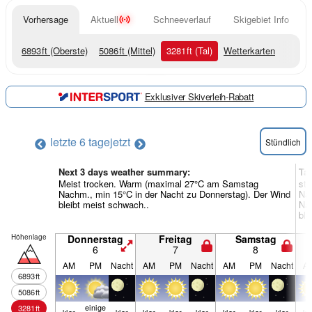
Vorhersage
Aktuell
Schneeverlauf
Skigebiet Info
6893
ft
(Oberste)
5086
ft
(Mittel)
3281
ft
(Tal)
Wetterkarten
Exklusiver Skiverleih-Rabatt
letzte 6 tage
jetzt
Stündlich
Next 3 days weather summary:
Ta
Meist trocken. Warm (maximal 27°C am Samstag
sta
Nachm., min 15°C in der Nacht zu Donnerstag). Der Wind
Na
bleibt meist schwach..
Nac
ble
Höhenlage
Donnerstag
Freitag
Samstag
6
7
8
AM
PM
Nacht
AM
PM
Nacht
AM
PM
Nacht
A
6893
ft
5086
ft
einige
3281
ft
klar
klar
klar
klar
klar
klar
klar
klar
kl