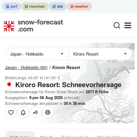
Japan - Hokkaido
(80)
Kiroro Resort
Breite/Länge:
43.05° N
141.00° E
Kiroro Resort: Schneevorhersage
Schneevorhersage für Kiroro Snow World auf
2871
ft
Höhe
Ausgegeben:
8 pm 06 Aug 2026
(ortszeit)
Schneevorhersage aktualisiert in
00
h
36
min