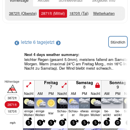
Vorhersage
Aktuell
Schneeverlauf
Skigebiet Info
3872
ft
(Oberste)
2871
ft
(Mittel)
1870
ft
(Tal)
Wetterkarten
letzte 6 tage
jetzt
Stündlich
Next 4 days weather summary:
leichter Regen (gesamt 5.0mm), meistens fallend am Samstag
Morgen. Warm (maximal 24°C am Freitag Morg., min 16°C In d
Nacht zu Samstag). Der Wind bleibt meist schwach..
Höhenlage
Freitag
Samstag
Sonntag
7
8
9
Nacht
AM
PM
Nacht
AM
PM
Nacht
AM
PM
Nac
3872
ft
2871
ft
einige
einige
Schau­
Schau­
etwas
einige
be­
be­
Sch
1870
ft
klar
Wolken
Wolken
er
er
Regen
Wolken
wölkt
wölkt
e
mph
5
5
5
5
5
5
5
5
0
5