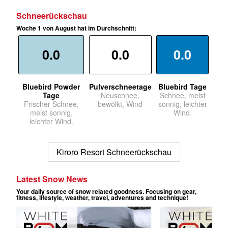
Schneerückschau
Woche 1 von August hat im Durchschnitt:
0.0
0.0
0.0
Bluebird Powder
Pulverschneetage
Bluebird Tage
Tage
Neuschnee,
Schnee, meist
Frischer Schnee,
bewölkt, Wind
sonnig, leichter
meist sonnig,
Wind.
leichter Wind.
Kiroro Resort Schneerückschau