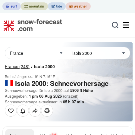
France
(248)
Isola 2000
Breite/Länge:
44.19° N
7.16° E
Isola 2000: Schneevorhersage
Schneevorhersage für Isola 2000 auf
5906
ft
Höhe
Ausgegeben:
1 pm 08 Aug 2026
(ortszeit)
Schneevorhersage aktualisiert in
05
h
07
min