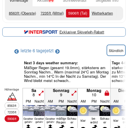
Vorhersage
Aktuell
Schneeverlauf
Skigebiet Info
8563
ft
(Oberste)
7235
ft
(Mittel)
5906
ft
(Tal)
Wetterkarten
Exklusiver Skiverleih-Rabatt
letzte 6 tage
jetzt
Stündlich
Next 3 days weather summary:
Tage 4-6
Mäßiger Regen (gesamt 19.0mm), stärkstens am
starker R
Sonntag Nachm.. Warm (maximal 24°C am Montag
zu Mittw
Nachm., min 14°C In der Nacht zu Samstag). Der
min 13°C 
Wind bleibt meist schwach..
schwach.
Höhenlage
Sa
Sonntag
Montag
Dien
8
9
10
1
PM
Nacht
AM
PM
Nacht
AM
PM
Nacht
AM
P
8563
ft
7235
ft
mäßiger
Schau­
be­
Schau­
5906
ft
Gewitter
Gewitter
Gewitter
Gewi
klar
klar
Regen
er
wölkt
er
gefahr
gefahr
gefahr
gef