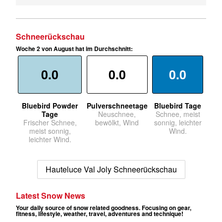
Schneerückschau
Woche 2 von August hat im Durchschnitt:
0.0
0.0
0.0
Bluebird Powder
Pulverschneetage
Bluebird Tage
Tage
Neuschnee,
Schnee, meist
Frischer Schnee,
bewölkt, Wind
sonnig, leichter
meist sonnig,
Wind.
leichter Wind.
Hauteluce Val Joly Schneerückschau