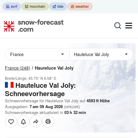
France
(248)
Hauteluce Val Joly
Breite/Länge:
45.75° N
6.58° E
Hauteluce Val Joly:
Schneevorhersage
Schneevorhersage für Hauteluce Val Joly auf
4593
ft
Höhe
Ausgegeben:
7 am 09 Aug 2026
(ortszeit)
Schneevorhersage aktualisiert in
03
h
32
min