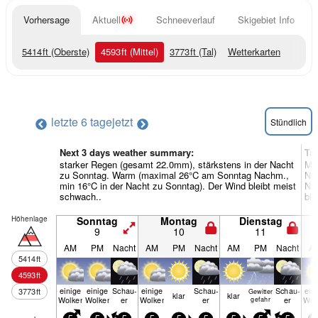
Vorhersage
Aktuell
Schneeverlauf
Skigebiet Info
5414
ft
(Oberste)
4593
ft
(Mittel)
3773
ft
(Tal)
Wetterkarten
letzte 6 tage
jetzt
Stündlich
Next 3 days weather summary:
Ta
starker Regen (gesamt 22.0mm), stärkstens in der Nacht
Mäß
zu Sonntag. Warm (maximal 26°C am Sonntag Nachm.,
Na
min 16°C in der Nacht zu Sonntag). Der Wind bleibt meist
Nac
schwach..
ble
Höhenlage
Sonntag
Montag
Dienstag
9
10
11
AM
PM
Nacht
AM
PM
Nacht
AM
PM
Nacht
A
5414
ft
4593
ft
einige
einige
Schau­
einige
Schau­
Schau­
ein
3773
ft
Gewitter
klar
klar
Wolken
Wolken
er
Wolken
er
er
Wol
gefahr