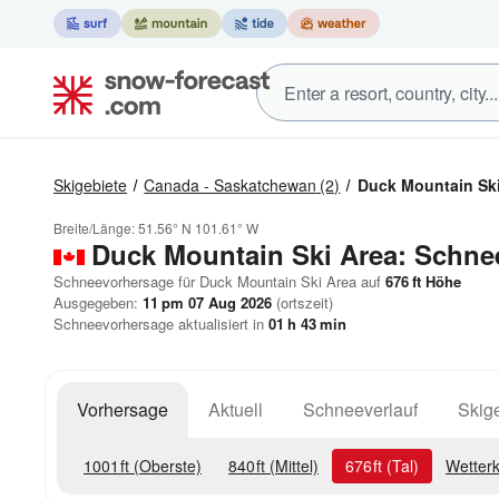
Skigebiete
Canada - Saskatchewan
(2)
Duck Mountain Ski
Breite/Länge:
51.56° N
101.61° W
Duck Mountain Ski Area: Schne
Schneevorhersage für Duck Mountain Ski Area auf
676
ft
Höhe
Ausgegeben:
11 pm 07 Aug 2026
(ortszeit)
Schneevorhersage aktualisiert in
01
h
43
min
Vorhersage
Aktuell
Schneeverlauf
Skige
1001
ft
(Oberste)
840
ft
(Mittel)
676
ft
(Tal)
Wetterk