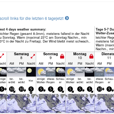
scroll links für die letzten 6 tage
jetzt
ext 4 days weather summary:
Tage 5-7 D
Wetter-Zu
eichter Regen (gesamt 8.0mm), meistens fallend in der Nacht
u Sonntag. Warm (maximal 23°C am Sonntag Nachm., min
leichter Re
0°C in der Nacht zu Freitag). Der Wind bleibt meist schwach..
meistens fa
Warm (maxi
Nachm., min
Mittwoch). D
Samstag
Sonntag
Montag
Dienst
schwach..
8
9
10
11
acht
AM
PM
Nacht
AM
PM
Nacht
AM
PM
Nacht
AM
PM
inige
be­
be­
einige
etwas
Schau­
einige
be­
be­
etwas
Schau­
klar
olken
wölkt
wölkt
Wolken
Regen
er
Wolken
wölkt
wölkt
Regen
er
5
10
10
5
5
5
5
5
5
5
10
5