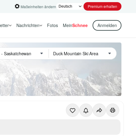
Premium erhalten
Maßeinheiten ändern
etter
Nachrichten
Fotos
Mein
Schnee
Anmelden