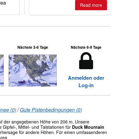
two outdoor areas still open.
rea
Read more
Nächste 3-6 Tage
Nächste 6-9 Tage
Anmelden oder
Log-in
nee (0)
/
Gute Pistenbedingungen (0)
uf der angegebenen Höhe von 206 m. Unsere
ipfel-, Mittel- und Talstationen für
Duck Mountain
vorhersage für andere Höhen. Für einen umfassenderen
Area