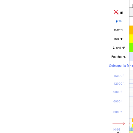
in
in
max
°
F
min
°
F
chill
°
F
Feuchte
%
1
Gefrier­punkt
ft
15000ft
12000ft
9000ft
6000ft
3000ft
NHN