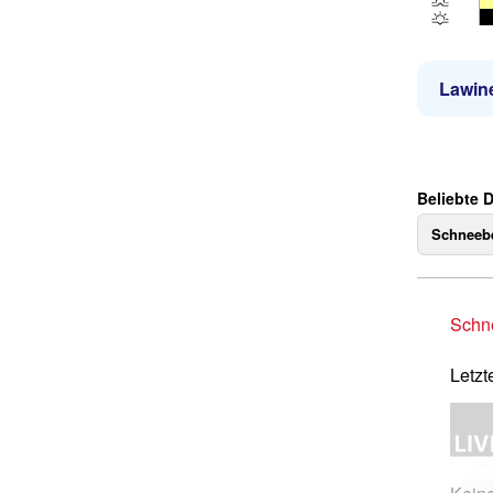
Lawin
Beliebte 
Schneebe
Schne
Letzt