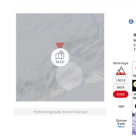
N
l
z
1
Höhenlage
N
1001
ft
840
ft
e
676
ft
W
mph
Partnerangebote Snow-Forecast
Schnee
Karte
Mehr