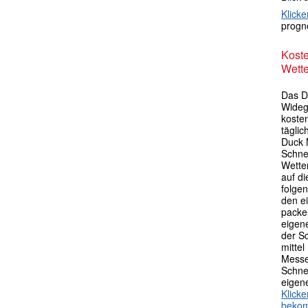
Klicke
progno
Kost
Wette
Das D
Widege
kosten
tägli
Duck 
Schne
Wette
auf di
folgen
den e
packen
eigen
der S
mittel
Messe
Schne
eigen
Klick
beko