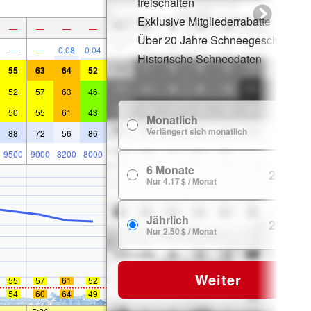
freischalten
Exklusive Mitgliederrabatte
—
—
—
—
Über 20 Jahre Schneegeschichte
—
—
0.08
0.04
Historische Schneedaten
55
63
64
52
52
57
63
46
50
55
61
43
Monatlich
7.99 $
Verlängert sich monatlich
88
72
56
86
9500
9000
8200
8000
6 Monate
24.99 $
Nur 4.17 $ / Monat
Jährlich
29.99 $
Nur 2.50 $ / Monat
Weiter
55
57
61
52
54
60
64
49