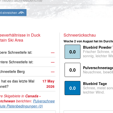
e neuen Schneeberichte
ht einreichen
everhältnisse in Duck
Schneerückschau
ain Ski Area
Woche 2 von August hat im Durchs
Bluebird Powder
0.0
Frischer Schnee, 
bere Schneetiefe ist:
—
sonnig, leichter Wi
ntere Schneetiefe ist:
—
Pulverschneetag
0.0
hneetiefe Berg
—
Neuschnee, bewölk
hat es das letzte Mal
17 May
Bluebird Tage
neit?
2026
0.0
Schnee, meist son
leichter Wind.
e Skigebiete in
Canada -
atchewan
berichten:
Pulverschnee
ute Pistenbedingungen (0)