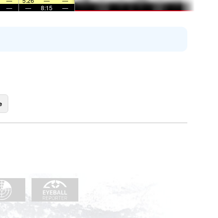
—
5:26
—
—
—
—
8:15
—
e