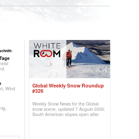
chnitt:
 Tage
meist
nd.
e
Global Weekly Snow Roundup
t, Wind
#326
Weekly Snow News for the Global
nig,
snow scene, updated 7 August 2026:
South American slopes open after
huge snowfalls, New Zealand posts
best conditions of season so far,
Australian areas open most terrain of
2026, northern hemisphere down to