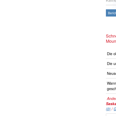
Kein
Beric
Schne
Mount
Die o
Die u
Neusc
Wann 
gesch
Ander
Sask
(0)
/
G