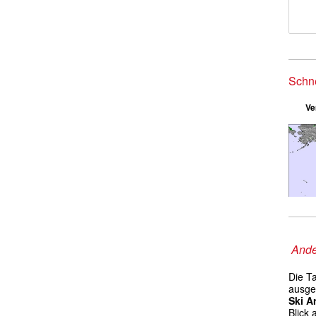
Schn
Ve
Ande
Die T
ausgek
Ski A
Blick 