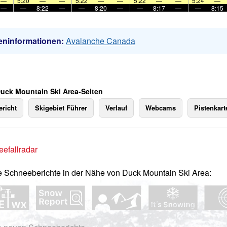
—
5:20
—
—
5:22
—
—
5:22
—
—
5:24
—
—
—
8:22
—
—
8:20
—
—
8:17
—
—
8:15
eninformationen:
Avalanche Canada
Duck Mountain Ski Area-Seiten
richt
Skigebiet Führer
Verlauf
Webcams
Pistenkart
efallradar
e Schneeberichte in der Nähe von Duck Mountain Ski Area: