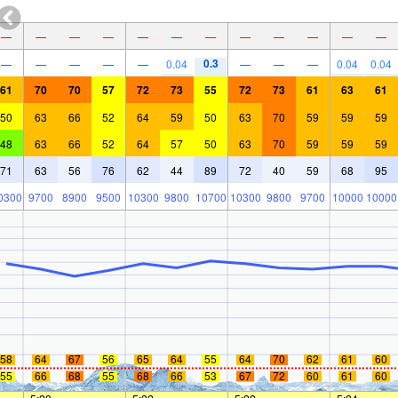
—
—
—
—
—
—
—
—
—
—
—
—
0.3
—
—
—
—
—
0.04
—
—
—
0.04
0.04
61
70
70
57
72
73
55
72
73
61
63
61
50
63
66
52
64
59
50
63
70
59
59
59
48
63
66
52
64
57
50
63
70
59
59
59
71
63
56
76
62
44
89
72
40
59
68
95
0300
9700
8900
9500
10300
9800
10700
10300
9800
9700
10000
10000
58
64
67
56
65
64
55
64
70
62
61
60
55
66
68
55
68
66
53
67
72
60
61
60