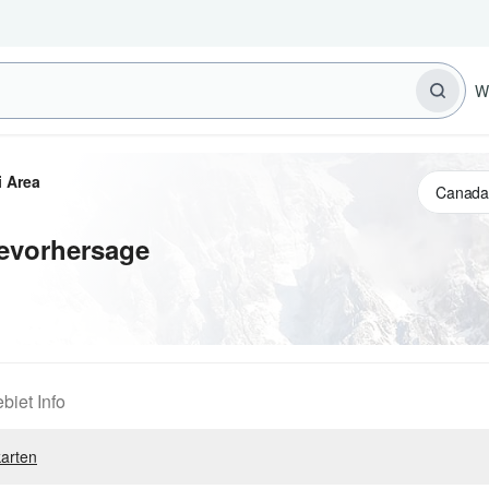
W
 Area
evorhersage
biet Info
arten