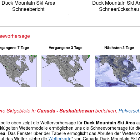
Duck Mountain Ski Area
Duck Mountain Ski A
Schneebericht
Schneerückschau
eevorhersage
rgangene 7 Tage
Vergangene 3 Tage
Nächsten 3 Tage
re Skigebiete in
Canada - Saskatchewan
berichten:
Pulversch
abelle oben zeigt die Wettervorhersage für
Duck Mountain Ski Area
a
lügelten Wettermodelle ermöglichen uns die Schneevorhersage für die G
rea
. Das Fenster über der Tabelle ermöglicht das Abrufen der Wetter
auf das Wetter, siehe die
Wetterkarte
" von Canada.Duck Mountain Ski 