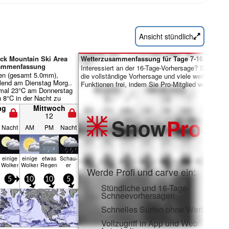
Ansicht stündlich
uck Mountain Ski Area
Wetterzusammenfassung für Tage 7-16:
sammenfassung
Interessiert an der 16-Tage-Vorhersage? Schalten 
gen (gesamt 5.0mm),
die vollständige Vorhersage und viele weitere
llend am Dienstag Morg..
Funktionen frei, indem Sie Pro-Mitglied werden.
mal 23°C am Donnerstag
 8°C in der Nacht zu
er Wind bleibt meist
ag
Mittwoch
12
Snow
Pro
Nacht
AM
PM
Nacht
einige
einige
etwas
Schau­
Wolken
Wolken
Regen
er
Werde Profi und carve ein:
5
10
10
5
Stündliche und 16-Tage-
Schneevorhersagen
Schnelles Surfen ohne Werbung
Vollzugriff in App und Web