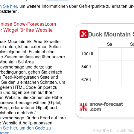
n Sie hier
, um weitere Informationen über Gefrierpunkte zu erhalten u
stizieren.
enlose Snow-Forecast.com
r Widget für Ihre Website
uck Mountain Ski Area Skiwetter
t unten, ist auf externen Seiten
los eigebettet. Es bietet eine
che Zusammenfassung über unsere
Mountain Ski Area
evorhersage und derzeitige
rbedingungen. gehen Sie einfach
e Feed-Konfiguration Seite und
 Sie den 3 einfachen Schritten, um
igenen HTML-Code-Snippet zu
 und fügen Sie ihn auf Ihrer
en Website. Sie können die Höhe
chneevorhersage wählen (Gipfel,
 Berg, oder unterer Gipfel) und
inheiten metrisch /
evorhersage für den Feed auf Ihre
e Website & hellip anpassen;
en Sie hier, um den Code zu
View the full Duck Mo
mmen.