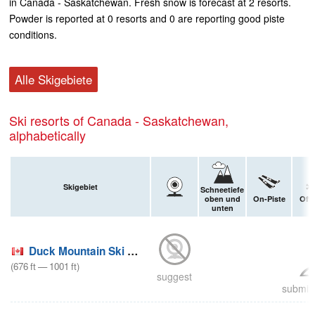
in Canada - Saskatchewan. Fresh snow is forecast at 2 resorts.
Powder is reported at 0 resorts and 0 are reporting good piste
conditions.
Alle Skigebiete
Ski resorts of Canada - Saskatchewan,
alphabetically
Skigebiet
Schneetiefe
oben und
On-Piste
Off 
unten
Duck Mountain Ski Area
(
676
ft
—
1001
ft
)
suggest
submit 