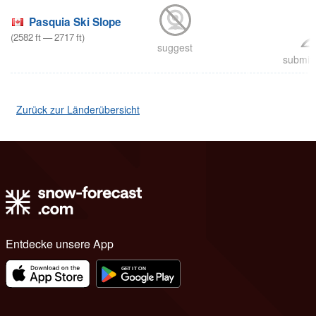
Pasquia Ski Slope
(
2582
ft
—
2717
ft
)
suggest
submit 
Zurück zur Länderübersicht
Entdecke unsere App