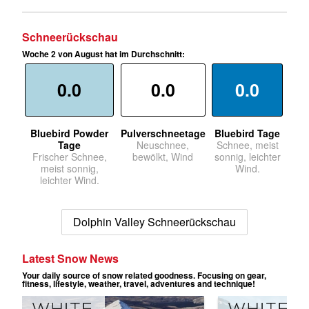
Schneerückschau
Woche 2 von August hat im Durchschnitt:
0.0
0.0
0.0
Bluebird Powder
Pulverschneetage
Bluebird Tage
Tage
Neuschnee,
Schnee, meist
Frischer Schnee,
bewölkt, Wind
sonnig, leichter
meist sonnig,
Wind.
leichter Wind.
Dolphin Valley Schneerückschau