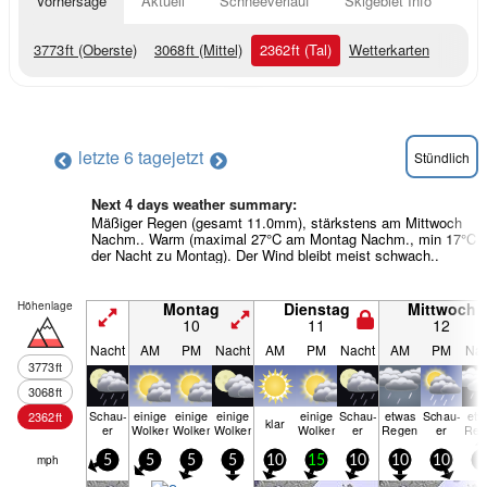
Vorhersage
Aktuell
Schneeverlauf
Skigebiet Info
3773
ft
(Oberste)
3068
ft
(Mittel)
2362
ft
(Tal)
Wetterkarten
letzte 6 tage
jetzt
Stündlich
Next 4 days weather summary:
Mäßiger Regen (gesamt 11.0mm), stärkstens am Mittwoch
Nachm.. Warm (maximal 27°C am Montag Nachm., min 17°C i
der Nacht zu Montag). Der Wind bleibt meist schwach..
Höhenlage
Montag
Dienstag
Mittwoch
10
11
12
Nacht
AM
PM
Nacht
AM
PM
Nacht
AM
PM
Nac
3773
ft
3068
ft
Schau­
einige
einige
einige
einige
Schau­
etwas
Schau­
etw
2362
ft
klar
er
Wolken
Wolken
Wolken
Wolken
er
Regen
er
Reg
mph
5
5
5
5
10
15
10
10
10
5