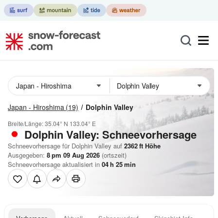
Japan - Hiroshima
(19)
Dolphin Valley
Breite/Länge:
35.04° N
133.04° E
Dolphin Valley: Schneevorhersage
Schneevorhersage für Dolphin Valley auf
2362
ft
Höhe
Ausgegeben:
8 pm 09 Aug 2026
(ortszeit)
Schneevorhersage aktualisiert in
04
h
25
min