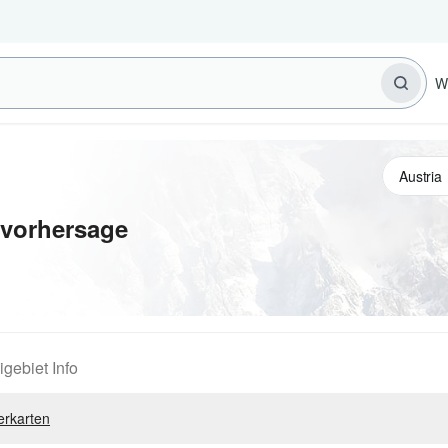
W
evorhersage
igebiet Info
erkarten