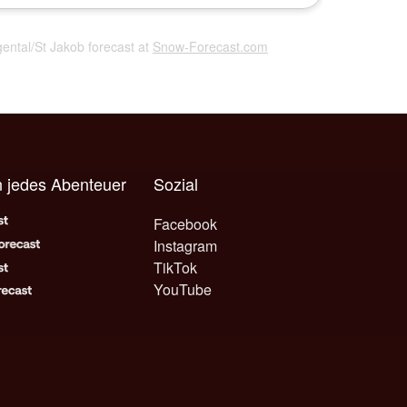
gental/St Jakob forecast at
Snow-Forecast.com
 jedes Abenteuer
Sozial
Facebook
Instagram
TikTok
YouTube