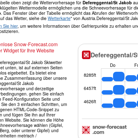
abelle oben zeigt die Wettervorhersage für
Defereggental/St Jakob
au
lügelten Wettermodelle ermöglichen uns die Schneevorhersage für die G
b
. Das Fenster über der Tabelle ermöglicht das Abrufen der Wettervo
auf das Wetter, siehe die
Wetterkarte
" von Austria.Defereggental/St Ja
n Sie hier
, um weitere Informationen über Gefrierpunkte zu erhalten u
stizieren.
enlose Snow-Forecast.com
r Widget für Ihre Website
efereggental/St Jakob Skiwetter
t unten, ist auf externen Seiten
los eigebettet. Es bietet eine
che Zusammenfassung über unsere
eggental/St Jakob
evorhersage und derzeitige
rbedingungen. gehen Sie einfach
e Feed-Konfiguration Seite und
 Sie den 3 einfachen Schritten, um
igenen HTML-Code-Snippet zu
 und fügen Sie ihn auf Ihrer
en Website. Sie können die Höhe
chneevorhersage wählen (Gipfel,
 Berg, oder unterer Gipfel) und
inheiten metrisch /