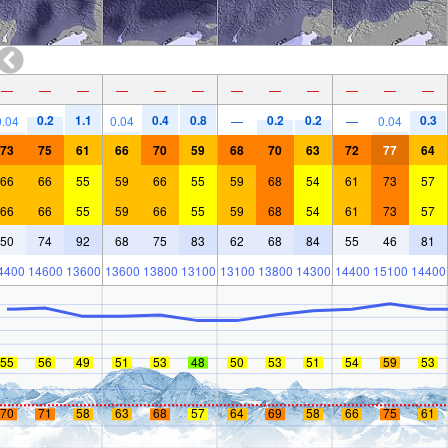
—
—
—
—
—
—
—
—
—
—
—
—
0.2
1.1
0.4
0.8
0.2
0.2
0.3
0.04
0.04
—
—
0.04
73
75
61
66
70
59
68
70
63
72
77
64
66
66
55
59
66
55
59
68
54
61
73
57
66
66
55
59
66
55
59
68
54
61
73
57
50
74
92
68
75
83
62
68
84
55
46
81
4400
14600
13600
13600
13800
13100
13100
13800
14300
14400
15100
14400
55
56
49
51
53
48
50
53
51
54
59
53
70
71
58
63
68
57
64
69
58
66
75
61