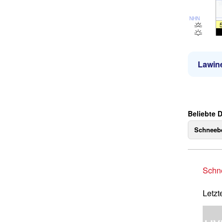
NHN
Lawin
Beliebte 
Schneebe
Schne
Letzt