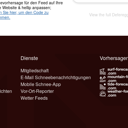
evorhersage für den Feed auf Ihre
e Website & hellip anpassen;
en Sie hier, um den Code zu
View the full Defereg
mmen.
Dienste
Vorhersagen
Mitgliedschaft
E-Mail Schneebenachrichtigungen
Mobile Schnee-App
ichten
Vor-Ort-Reporter
Wetter Feeds