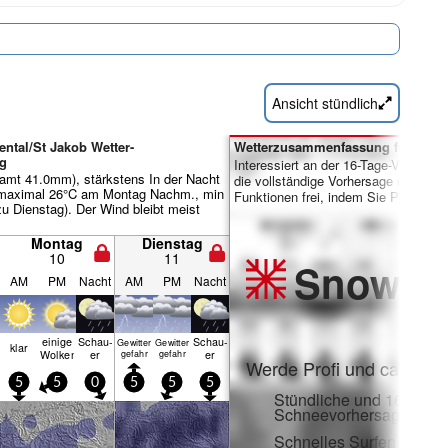
Ansicht stündlich
ental/St Jakob Wetter-
Wetterzusammenfassung für Tage 
g
Interessiert an der 16-Tage-Vorhersa
amt 41.0mm), stärkstens In der Nacht
die vollständige Vorhersage und viele
(maximal 26°C am Montag Nachm., min
Funktionen frei, indem Sie Pro-Mitgl
zu Dienstag). Der Wind bleibt meist
Montag
Dienstag
10
11
Snow
Pr
AM
PM
Nacht
AM
PM
Nacht
einige
Schau­
Schau­
Gewitter
Gewitter
klar
Wolken
er
er
gefahr
gefahr
Werde Profi und carve ei
5
5
0
5
5
5
Stündliche und 16-Tage-
Schneevorhersagen
Schnelles Surfen ohne