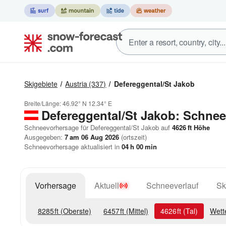
Skigebiete
Austria
(337)
Defereggental/St Jakob
Breite/Länge:
46.92° N
12.34° E
Defereggental/St Jakob: Schne
Schneevorhersage für Defereggental/St Jakob auf
4626
ft
Höhe
Ausgegeben:
7 am 06 Aug 2026
(ortszeit)
Schneevorhersage aktualisiert in
04
h
00
min
Vorhersage
Aktuell
Schneeverlauf
Sk
8285
ft
(Oberste)
6457
ft
(Mittel)
4626
ft
(Tal)
Wett