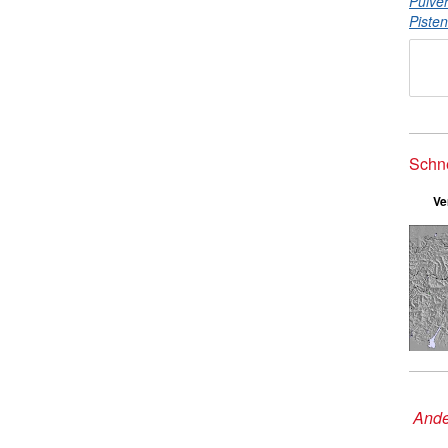
Pulve
Piste
Schn
Ve
Ande