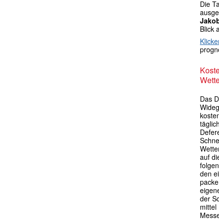
Die T
ausgek
Jako
Blick 
Klicke
progno
Kost
Wette
Das D
Widege
kosten
tägli
Defer
Schne
Wette
auf di
folgen
den e
packen
eigen
der S
mittel
Messe