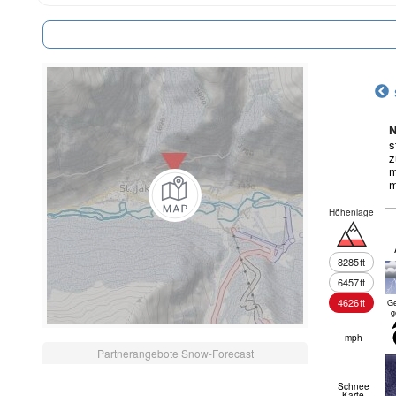
N
s
z
m
m
Höhenlage
8285
ft
6457
ft
4626
ft
Ge
g
mph
Partnerangebote Snow-Forecast
Schnee
Karte