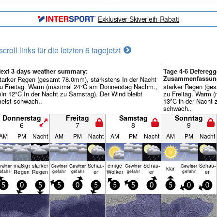
Exklusiver Skiverleih-Rabatt
scroll links für die letzten 6 tage
jetzt
ext 3 days weather summary:
Tage 4-6 Deferegg
Zusammenfassun
tarker Regen (gesamt 78.0mm), stärkstens In der Nacht
u Freitag. Warm (maximal 24°C am Donnerstag Nachm.,
starker Regen (ges
in 12°C In der Nacht zu Samstag). Der Wind bleibt
zu Freitag. Warm 
eist schwach..
13°C in der Nacht 
schwach..
Donnerstag
Freitag
Samstag
Sonntag
6
7
8
9
AM
PM
Nacht
AM
PM
Nacht
AM
PM
Nacht
AM
PM
Nacht
mäßiger
starker
Schau­
einige
Schau­
Schau­
witter
Gewitter
Gewitter
Gewitter
Gewitter
klar
Regen
Regen
er
Wolken
er
er
efahr
gefahr
gefahr
gefahr
gefahr
5
0
5
5
0
5
5
5
0
5
0
0