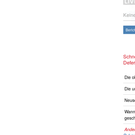
Kein
Beric
Schne
Defer
Die o
Die u
Neusc
Wann 
gesch
Ander