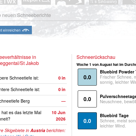
e neuen Schneeberichte
ht einreichen
everhältnisse in
Schneerückschau
eggental/St Jakob
Woche 1 von August hat im Durchs
Bluebird Powder
0.0
Frischer Schnee, 
bere Schneetiefe ist:
0
in
sonnig, leichter Wi
ntere Schneetiefe ist:
0
in
Pulverschneetag
0.0
hneetiefe Berg
—
Neuschnee, bewölk
hat es das letzte Mal
10 Jun
Bluebird Tage
neit?
2026
0.0
Schnee, meist son
leichter Wind.
e Skigebiete in
Austria
berichten: