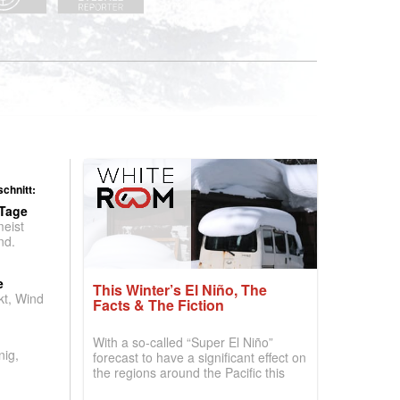
chnitt:
 Tage
meist
nd.
e
This Winter’s El Niño, The
t, Wind
Facts & The Fiction
With a so-called “Super El Niño”
nig,
forecast to have a significant effect on
the regions around the Pacific this
winter, the question skiers are asking