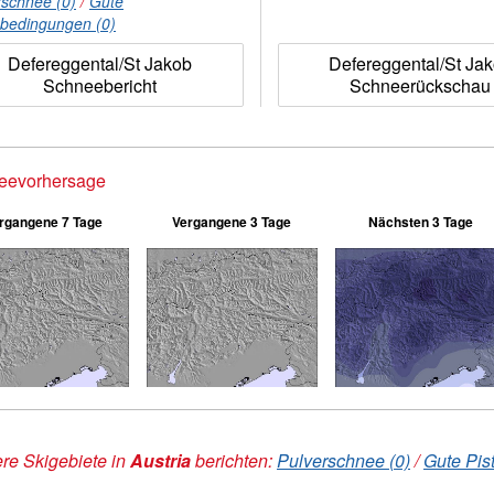
rschnee (0)
/
Gute
nbedingungen (0)
Defereggental/St Jakob
Defereggental/St Ja
Schneebericht
Schneerückschau
eevorhersage
rgangene 7 Tage
Vergangene 3 Tage
Nächsten 3 Tage
re Skigebiete in
Austria
berichten:
Pulverschnee (0)
/
Gute Pis