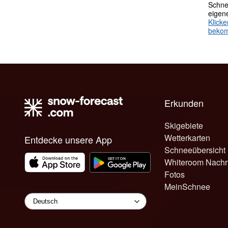
Schne
eigen
Klick
beko
Erkunden
Skigebiete
Wetterkarten
Entdecke unsere App
Schneeübersicht
Whiteroom Nachr
Fotos
MeinSchnee