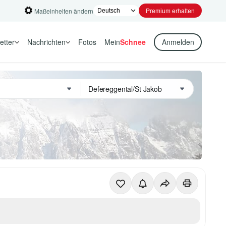
Premium erhalten
Maßeinheiten ändern
etter
Nachrichten
Fotos
Mein
Schnee
Anmelden