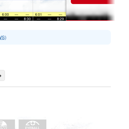
6:00
—
—
6:01
—
—
—
—
8:30
—
—
8:29
WS)
e