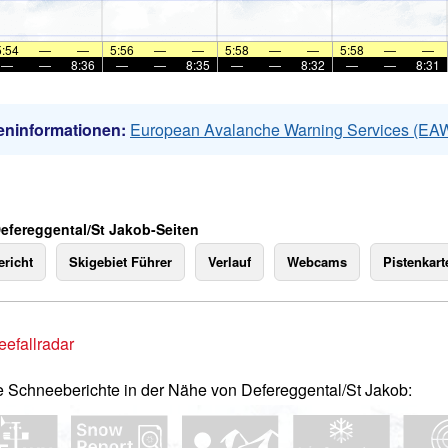
5:54
—
—
5:56
—
—
5:58
—
—
5:58
—
—
—
—
8:36
—
—
8:35
—
—
8:32
—
—
8:31
eninformationen:
European Avalanche Warning Services (EA
Defereggental/St Jakob-Seiten
richt
Skigebiet Führer
Verlauf
Webcams
Pistenkart
efallradar
e Schneeberichte in der Nähe von Defereggental/St Jakob: