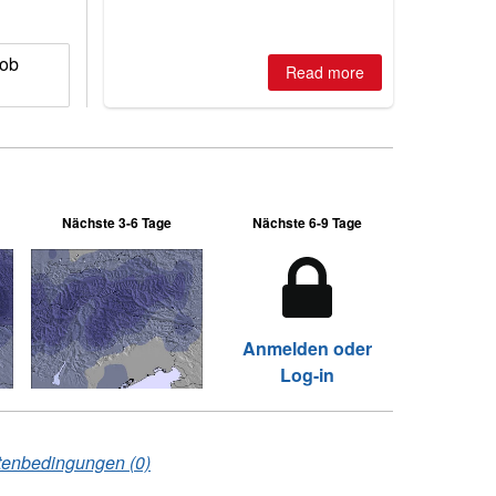
is simple: book now or wait, and
where are the best odds?
kob
Read more
Nächste 3-6 Tage
Nächste 6-9 Tage
Anmelden oder
Log-in
tenbedingungen (0)