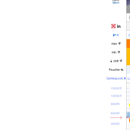
Mehr
in
in
max
°
F
min
°
F
chill
°
F
Feuchte
%
1
Gefrier­punkt
ft
15000ft
12000ft
9000ft
6000ft
3000ft