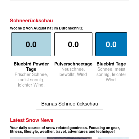
Schneerückschau
Woche 2 von August hat im Durchschnitt:
0.0
0.0
0.0
Bluebird Powder
Pulverschneetage
Bluebird Tage
Tage
Neuschnee,
Schnee, meist
Frischer Schnee,
bewölkt, Wind
sonnig, leichter
meist sonnig,
Wind.
leichter Wind.
Branas Schneerückschau