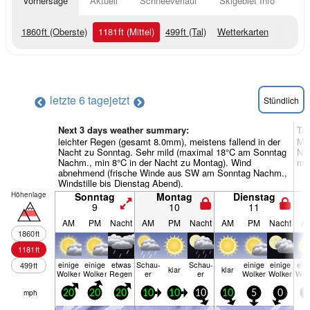
Vorhersage
Aktuell
Schneeverlauf
Skigebiet Info
1860
ft
(Oberste)
1181
ft
(Mittel)
499
ft
(Tal)
Wetterkarten
letzte 6 tage
jetzt
Stündlich
Next 3 days weather summary:
Ta
leichter Regen (gesamt 8.0mm), meistens fallend in der
Me
Nacht zu Sonntag. Sehr mild (maximal 18°C am Sonntag
Nac
Nachm., min 8°C in der Nacht zu Montag). Wind
mei
abnehmend (frische Winde aus SW am Sonntag Nachm.,
Windstille bis Dienstag Abend).
Höhenlage
Sonntag
Montag
Dienstag
9
10
11
AM
PM
Nacht
AM
PM
Nacht
AM
PM
Nacht
A
1860
ft
1181
ft
einige
einige
etwas
Schau­
Schau­
einige
einige
ein
499
ft
klar
klar
Wolken
Wolken
Regen
er
er
Wolken
Wolken
Wol
mph
20
20
20
10
10
10
10
5
0
5