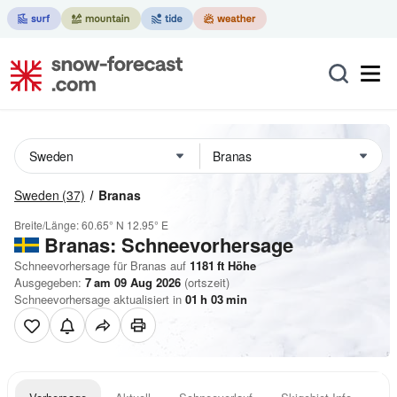
Sweden
(37)
Branas
Breite/Länge:
60.65° N
12.95° E
Branas: Schneevorhersage
Schneevorhersage für Branas auf
1181
ft
Höhe
Ausgegeben:
7 am 09 Aug 2026
(ortszeit)
Schneevorhersage aktualisiert in
01
h
03
min