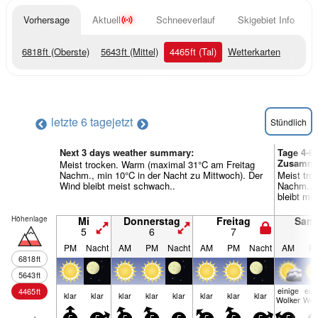
Vorhersage
Aktuell
Schneeverlauf
Skigebiet Info
6818
ft
(Oberste)
5643
ft
(Mittel)
4465
ft
(Tal)
Wetterkarten
letzte 6 tage
jetzt
Stündlich
Next 3 days weather summary:
Tage 4-6 
Zusamme
Meist trocken. Warm (maximal 31°C am Freitag
Nachm., min 10°C in der Nacht zu Mittwoch). Der
Meist tr
Wind bleibt meist schwach..
Nachm., m
bleibt me
Höhenlage
Mi
Donnerstag
Freitag
Sam
5
6
7
8
PM
Nacht
AM
PM
Nacht
AM
PM
Nacht
AM
P
6818
ft
5643
ft
einige
ein
4465
ft
klar
klar
klar
klar
klar
klar
klar
klar
Wolken
Wol