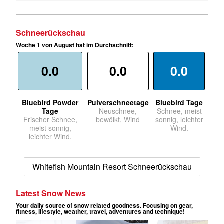
Schneerückschau
Woche 1 von August hat im Durchschnitt:
0.0
0.0
0.0
Bluebird Powder
Pulverschneetage
Bluebird Tage
Tage
Neuschnee,
Schnee, meist
Frischer Schnee,
bewölkt, Wind
sonnig, leichter
meist sonnig,
Wind.
leichter Wind.
Whitefish Mountain Resort Schneerückschau