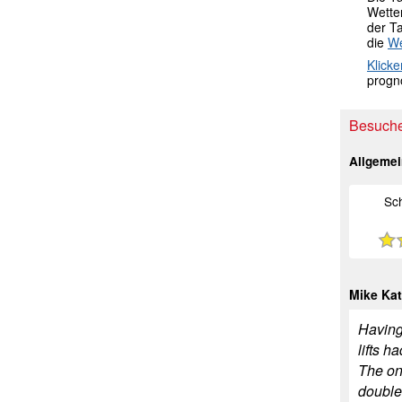
Wetter
der T
die
We
Klicke
progno
Besuche
Allgeme
Sc
Mike Ka
Having
lifts h
The on
double