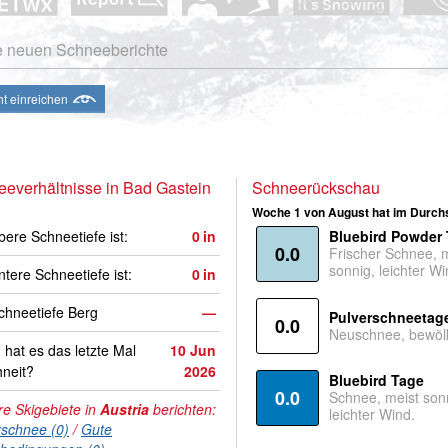
e neuen Schneeberichte
ht einreichen
everhältnisse in Bad Gastein
Schneerückschau
Woche 1 von August hat im Durchs
bere Schneetiefe ist:
0
in
Bluebird Powder
0.0
Frischer Schnee, 
sonnig, leichter Wi
ntere Schneetiefe ist:
0
in
hneetiefe Berg
—
Pulverschneetag
0.0
Neuschnee, bewölk
hat es das letzte Mal
10 Jun
neit?
2026
Bluebird Tage
0.0
Schnee, meist son
e Skigebiete in
Austria
berichten:
leichter Wind.
rschnee (0)
/
Gute