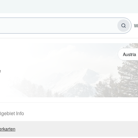
W
e
igebiet Info
erkarten