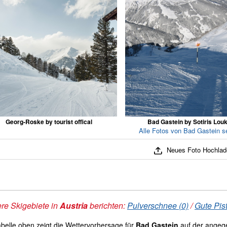
Georg-Roske by tourist offical
Bad Gastein by Sotiris Lou
Alle Fotos von Bad Gastein s
Neues Foto Hochlad
re Skigebiete in
Austria
berichten:
Pulverschnee (0)
/
Gute Pis
abelle oben zeigt die Wettervorhersage für
Bad Gastein
auf der angeg