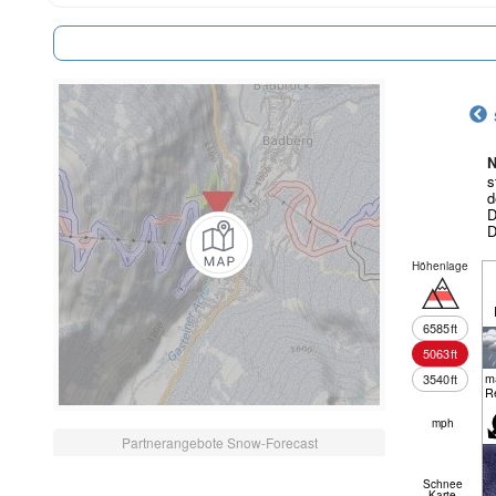
N
s
d
D
D
Höhenlage
6585
ft
5063
ft
m
3540
ft
R
mph
Partnerangebote Snow-Forecast
Schnee
Karte