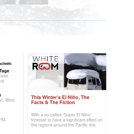
chnitt:
 Tage
meist
nd.
e
This Winter’s El Niño, The
t, Wind
Facts & The Fiction
With a so-called “Super El Niño”
nig,
forecast to have a significant effect on
the regions around the Pacific this
winter, the question skiers are asking