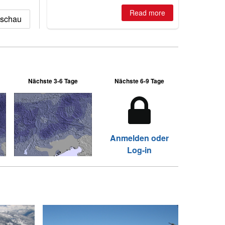
is simple: book now or wait, and
where are the best odds?
Read more
kschau
Nächste 3-6 Tage
Nächste 6-9 Tage
Anmelden oder
Log-in