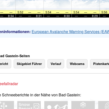
—
—
5:52
—
—
5:54
—
—
5:54
—
—
5:56
—
8:34
—
—
8:31
—
—
8:30
—
—
8:29
—
eninformationen:
European Avalanche Warning Services (EA
Bad Gastein-Seiten
richt
Skigebiet Führer
Verlauf
Webcams
Pistenkart
efallradar
e Schneeberichte in der Nähe von Bad Gastein: