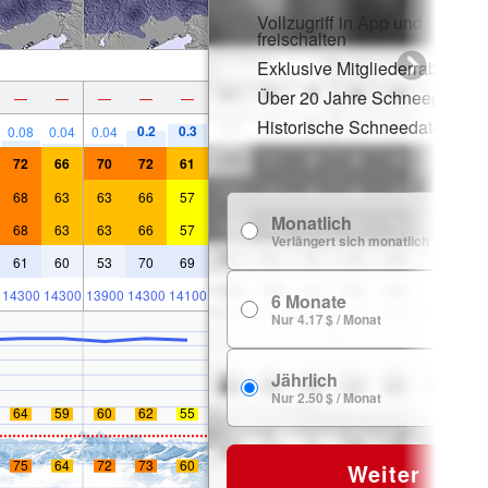
Vollzugriff in App und Web
freischalten
Exklusive Mitgliederrabatte
Über 20 Jahre Schneegeschi
—
—
—
—
—
Historische Schneedaten
0.2
0.3
0.08
0.04
0.04
72
66
70
72
61
68
63
63
66
57
Monatlich
7
68
63
63
66
57
Verlängert sich monatlich
61
60
53
70
69
14300
14300
13900
14300
14100
6 Monate
24
Nur 4.17 $ / Monat
Jährlich
29
Nur 2.50 $ / Monat
64
59
60
62
55
75
64
72
73
60
Weiter