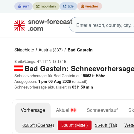
Skigebiete
Austria
(337)
Bad Gastein
Breite/Länge:
47.11° N
13.13° E
Bad Gastein: Schneevorhersag
Schneevorhersage für Bad Gastein auf
5063
ft
Höhe
Ausgegeben:
1 pm 06 Aug 2026
(ortszeit)
Schneevorhersage aktualisiert in
03
h
49
min
Vorhersage
Aktuell
Schneeverlauf
Sk
6585
ft
(Oberste)
5063
ft
(Mittel)
3540
ft
(Tal)
Wett