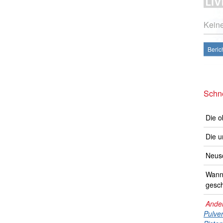
Kein
Beric
Schne
Die o
Die u
Neusc
Wann 
gesch
Ander
Pulve