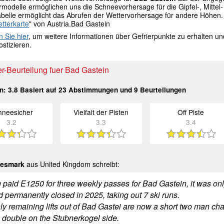
modelle ermöglichen uns die Schneevorhersage für die Gipfel-, Mittel- 
abelle ermöglicht das Abrufen der Wettervorhersage für andere Höhen.
tterkarte
" von Austria.Bad Gastein
n Sie hier
, um weitere Informationen über Gefrierpunkte zu erhalten u
stizieren.
r-Beurteilung fuer Bad Gastein
in:
3.8
Basiert auf
23
Abstimmungen und
9
Beurteilungen
hneesicher
Vielfalt der Pisten
Off Piste
3.2
3.3
3.4
tesmark
aus United Kingdom schreibt:
 paid E1250 for three weekly passes for Bad Gastein, it was onl
ad permanently closed in 2025, taking out 7 ski runs.
ly remaining lifts out of Bad Gastei are now a short two man cha
 double on the Stubnerkogel side.