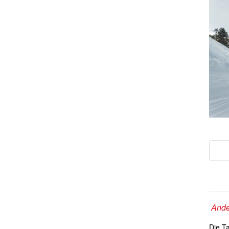
Ande
Die T