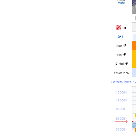
Mehr
in
in
max
°
F
min
°
F
chill
°
F
Feuchte
%
1
Gefrier­punkt
ft
15000ft
12000ft
9000ft
6000ft
3000ft