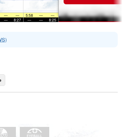
—
—
5:58
—
—
—
8:27
—
—
8:25
WS)
e