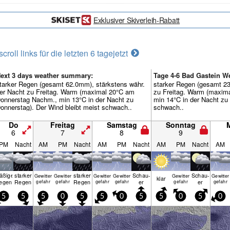
Exklusiver Skiverleih-Rabatt
scroll links für die letzten 6 tage
jetzt
ext 3 days weather summary:
Tage 4-6 Bad Gastein 
tarker Regen (gesamt 62.0mm), stärkstens währ.
starker Regen (gesamt 23
er Nacht zu Freitag. Warm (maximal 20°C am
zu Freitag. Warm (maxim
onnerstag Nachm., min 13°C in der Nacht zu
min 14°C in der Nacht zu 
onnerstag). Der Wind bleibt meist schwach..
schwach..
Do
Freitag
Samstag
Sonntag
6
7
8
9
PM
Nacht
AM
PM
Nacht
AM
PM
Nacht
AM
PM
Nacht
AM
äßiger
starker
starker
Schau­
Schau­
Gewitter
Gewitter
Gewitter
Gewitter
Gewitter
Gewitter
klar
egen
Regen
Regen
er
er
gefahr
gefahr
gefahr
gefahr
gefahr
gefahr
5
5
5
0
5
5
0
5
5
0
5
0