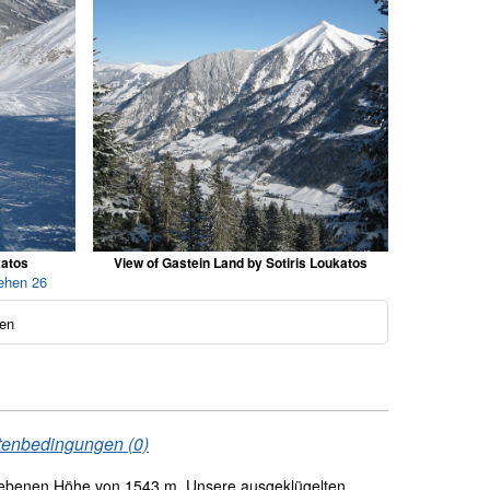
katos
View of Gastein Land by Sotiris Loukatos
ehen 26
en
tenbedingungen (0)
ebenen Höhe von 1543 m. Unsere ausgeklügelten