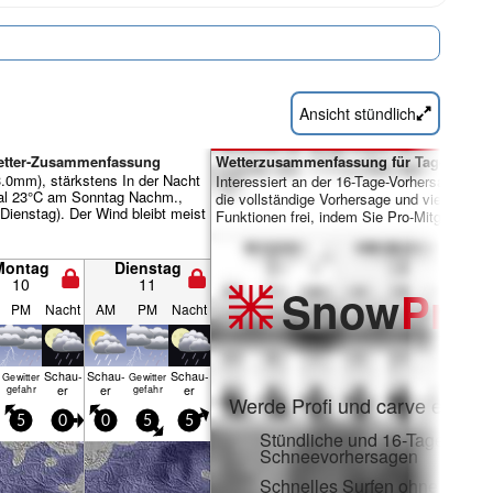
Ansicht stündlich
Wetter-Zusammenfassung
Wetterzusammenfassung für Tage 7-16:
.0mm), stärkstens In der Nacht
Interessiert an der 16-Tage-Vorhersage? Sc
al 23°C am Sonntag Nachm.,
die vollständige Vorhersage und viele weite
Dienstag). Der Wind bleibt meist
Funktionen frei, indem Sie Pro-Mitglied wer
Montag
Dienstag
10
11
Snow
Pro
PM
Nacht
AM
PM
Nacht
Schau­
Schau­
Schau­
Gewitter
Gewitter
er
er
er
gefahr
gefahr
Werde Profi und carve ein:
5
0
0
5
5
Stündliche und 16-Tage-
Schneevorhersagen
Schnelles Surfen ohne Werb