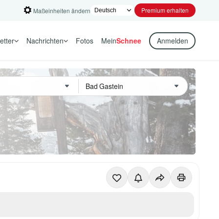
Premium erhalten
Maßeinheiten ändern
etter
Nachrichten
Fotos
Mein
Schnee
Anmelden