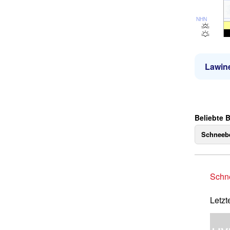
NHN
Lawin
Beliebte 
Schneebe
Schne
Letzt