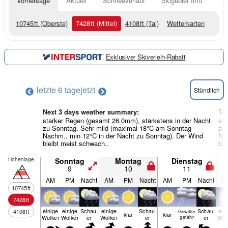
Vorhersage
Aktuell
Schneeverlauf
Skigebiet Info
10745
ft
(Oberste)
7428
ft
(Mittel)
4108
ft
(Tal)
Wetterkarten
Exklusiver Skiverleih-Rabatt
letzte 6 tage
jetzt
Stündlich
Next 3 days weather summary:
Ta
starker Regen (gesamt 26.0mm), stärkstens in der Nacht
sta
zu Sonntag. Sehr mild (maximal 18°C am Sonntag
zu 
Nachm., min 12°C in der Nacht zu Sonntag). Der Wind
Nac
bleibt meist schwach..
ble
Höhenlage
Sonntag
Montag
Dienstag
9
10
11
AM
PM
Nacht
AM
PM
Nacht
AM
PM
Nacht
A
10745
ft
7428
ft
einige
einige
Schau­
einige
Schau­
Schau­
ein
4108
ft
Gewitter
klar
klar
Wolken
Wolken
er
Wolken
er
er
Wol
gefahr