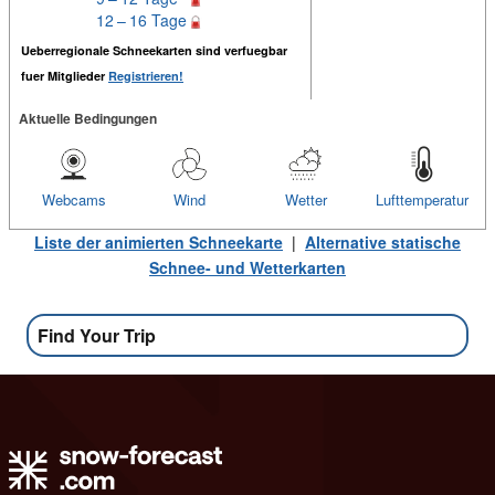
12 – 16 Tage
Ueberregionale Schneekarten sind verfuegbar
fuer Mitglieder
Registrieren!
Aktuelle Bedingungen
Webcams
Wind
Wetter
Lufttemperatur
Liste der animierten Schneekarte
|
Alternative statische
Schnee- und Wetterkarten
Find Your Trip