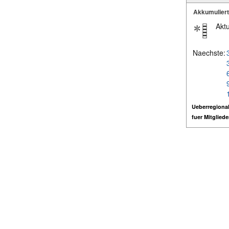
Akkumulier
Aktu
Naechste:
Ueberregional
fuer Mitglied