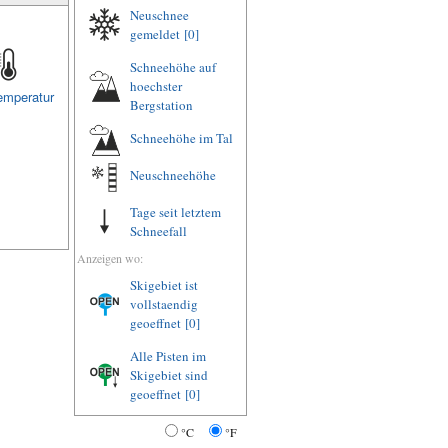
Neuschnee
gemeldet
[0]
Schneehöhe auf
hoechster
emperatur
Bergstation
Schneehöhe im Tal
Neuschneehöhe
Tage seit letztem
Schneefall
Anzeigen wo:
Skigebiet ist
vollstaendig
geoeffnet
[0]
Alle Pisten im
Skigebiet sind
geoeffnet
[0]
°C
°F