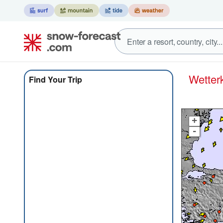
Wette
Find Your Trip
+
-