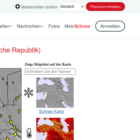
Premium erhalten
Maßeinheiten ändern
etter
Nachrichten
Fotos
Mein
Schnee
Anmelden
sche Republik)
Zeige Skigebiet auf der Karte
Schnee Karte