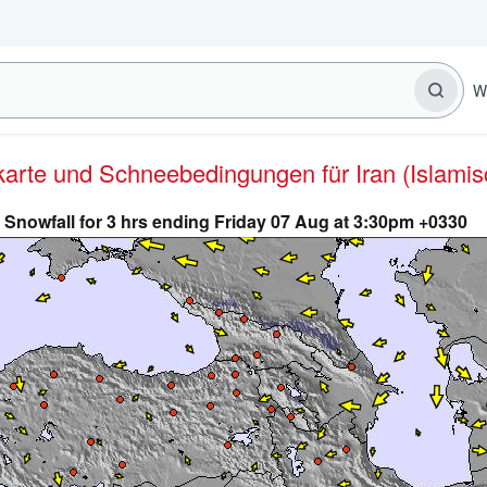
W
rkarte und Schneebedingungen für Iran (Islami
Snowfall for 3 hrs ending Friday 07 Aug at 3:30pm +0330