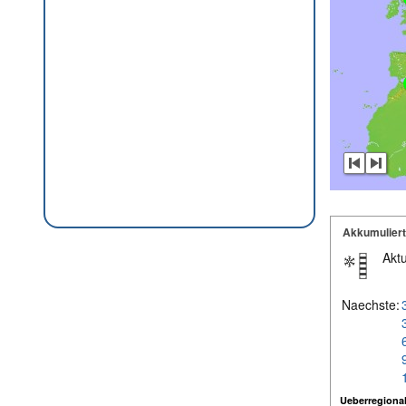
Akkumulier
Aktu
Naechste:
Ueberregional