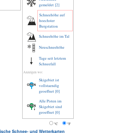
gemeldet
[2]
Schneehöhe auf
hoechster
Bergstation
Schneehöhe im Tal
Neuschneehöhe
Tage seit letztem
Schneefall
Anzeigen wo:
Skigebiet ist
vollstaendig
geoeffnet
[0]
Alle Pisten im
Skigebiet sind
geoeffnet
[0]
°C
°F
atische Schnee- und Wetterkarten