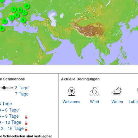
0
0
0
0
0
0
0
0
0
te Schneehöhe
Aktuelle Bedingungen
elleste:
3 Tage
7 Tage
Webcams
Wind
Wetter
Luftt
3 Tage
3 – 6 Tage
6 – 9 Tage
9 – 12 Tage
12 – 16 Tage
e Schneekarten sind verfuegbar