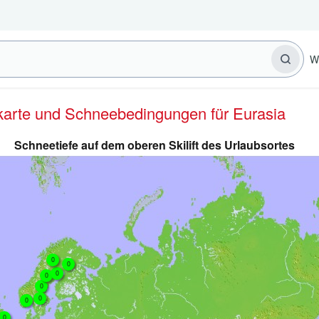
W
erkarte und Schneebedingungen für Eurasia
Schneetiefe auf dem oberen Skilift des Urlaubsortes
0
0
0
0
0
0
0
0