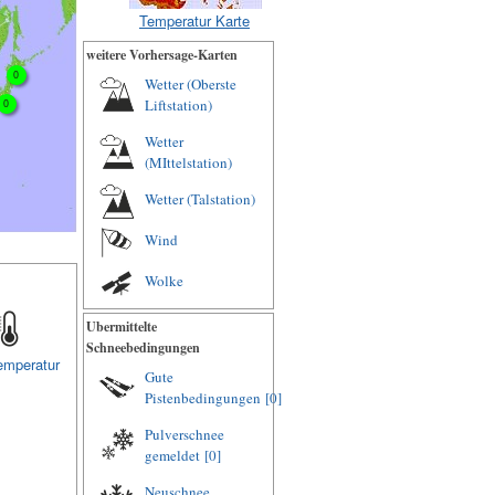
Temperatur Karte
weitere Vorhersage-Karten
0
Wetter (Oberste
Liftstation)
0
Wetter
(MIttelstation)
Wetter (Talstation)
Wind
Wolke
Ubermittelte
Schneebedingungen
emperatur
Gute
Pistenbedingungen
[0]
Pulverschnee
gemeldet
[0]
Neuschnee