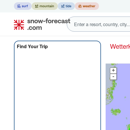
Wett
Find Your Trip
+
-