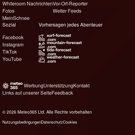
Whiteroom Nachrichten
Vor-Ort-Reporter
Fotos
Wetter Feeds
MeinSchnee
Sozial
Vorhersagen jedes Abenteuer
Facebook
Instagram
TikTok
YouTube
Werbung
Unterstützung
Kontakt
Links auf unserer Seite
Feedback
© 2026 Meteo365 Ltd. Alle Rechte vorbehalten
6
Nutzungsbedingungen
Datenschutz
Cookies