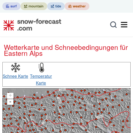
Wetterkarte und Schneebedingungen für
Eastern Alps
Schnee Karte
Temperatur
Karte
+
-