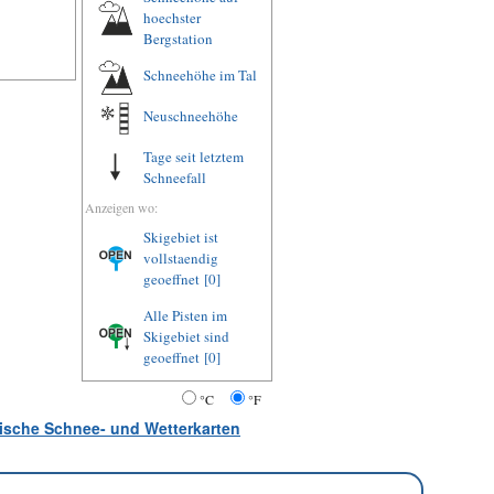
hoechster
Bergstation
Schneehöhe im Tal
Neuschneehöhe
Tage seit letztem
Schneefall
Anzeigen wo:
Skigebiet ist
vollstaendig
geoeffnet
[0]
Alle Pisten im
Skigebiet sind
geoeffnet
[0]
°C
°F
atische Schnee- und Wetterkarten