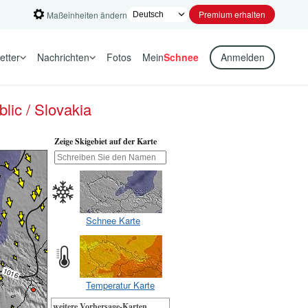
Premium erhalten
Maßeinheiten ändern
etter
Nachrichten
Fotos
Mein
Schnee
Anmelden
lic / Slovakia
Zeige Skigebiet auf der Karte
Schnee Karte
Temperatur Karte
weitere Vorhersage-Karten