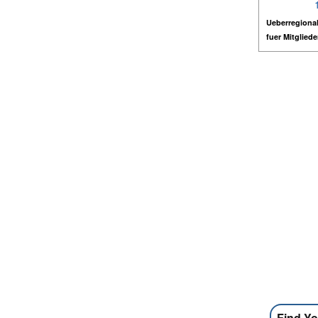
Ueberregional
fuer Mitglied
Find Yo