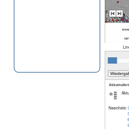
Lin
Akkumulier
Aktu
Naechste: