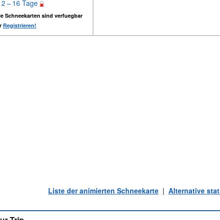
12 – 16 Tage
e Schneekarten sind verfuegbar
er
Registrieren!
Liste der animierten Schneekarte
|
Alternative st
ur Trip