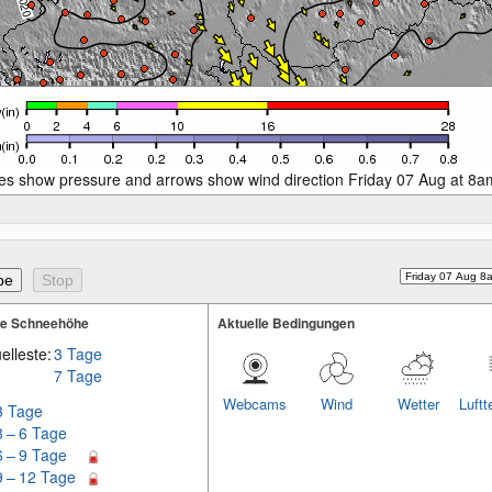
es show pressure and arrows show wind direction Friday 07 Aug at 8a
te Schneehöhe
Aktuelle Bedingungen
elleste:
3 Tage
7 Tage
Webcams
Wind
Wetter
Luftt
3 Tage
3 – 6 Tage
6 – 9 Tage
9 – 12 Tage