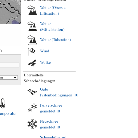
Wetter (Oberste
Liftstation)
Wetter
(MIttelstation)
Wetter (Talstation)
m
Wind
Wolke
Ubermittelte
Schneebedingungen
Gute
Pistenbedingungen
[0]
Pulverschnee
gemeldet
[0]
emperatur
Neuschnee
gemeldet
[0]
Schneehöhe auf