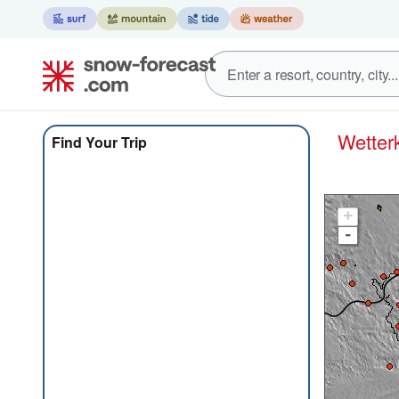
Wett
Find Your Trip
+
-