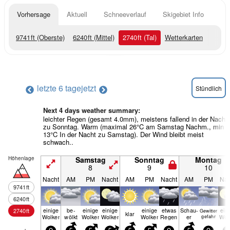
Vorhersage
Aktuell
Schneeverlauf
Skigebiet Info
9741
ft
(Oberste)
6240
ft
(Mittel)
2740
ft
(Tal)
Wetterkarten
letzte 6 tage
jetzt
Stündlich
Next 4 days weather summary:
leichter Regen (gesamt 4.0mm), meistens fallend in der Nacht
zu Sonntag. Warm (maximal 26°C am Samstag Nachm., min
13°C In der Nacht zu Samstag). Der Wind bleibt meist
schwach..
Höhenlage
Samstag
Sonntag
Montag
8
9
10
Nacht
AM
PM
Nacht
AM
PM
Nacht
AM
PM
Nac
9741
ft
6240
ft
einige
be­
einige
einige
einige
etwas
Schau­
ein
2740
ft
Gewitter
klar
Wolken
wölkt
Wolken
Wolken
Wolken
Regen
er
Wol
gefahr