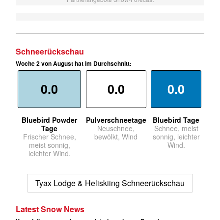
Schneerückschau
Woche 2 von August hat im Durchschnitt:
0.0
0.0
0.0
Bluebird Powder
Pulverschneetage
Bluebird Tage
Tage
Neuschnee,
Schnee, meist
Frischer Schnee,
bewölkt, Wind
sonnig, leichter
meist sonnig,
Wind.
leichter Wind.
Tyax Lodge & Heliskiing Schneerückschau