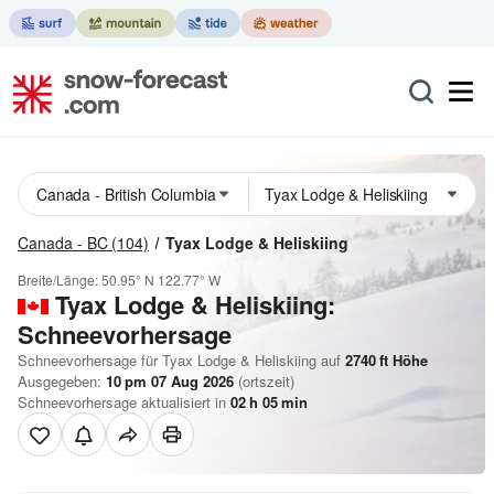
Canada - BC
(104)
Tyax Lodge & Heliskiing
Breite/Länge:
50.95° N
122.77° W
Tyax Lodge & Heliskiing:
Schneevorhersage
Schneevorhersage für Tyax Lodge & Heliskiing auf
2740
ft
Höhe
Ausgegeben:
10 pm 07 Aug 2026
(ortszeit)
Schneevorhersage aktualisiert in
02
h
05
min